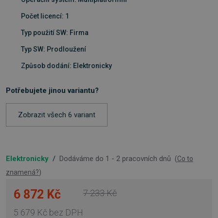
Počet licencí: 1
Typ použití SW: Firma
Typ SW: Prodloužení
Způsob dodání: Elektronicky
Potřebujete jinou variantu?
Zobrazit všech 6 variant
Elektronicky
/
Dodáváme do 1 - 2 pracovních dnů
(
Co to
znamená?
)
6 872 Kč
7 233 Kč
5 679 Kč
bez DPH