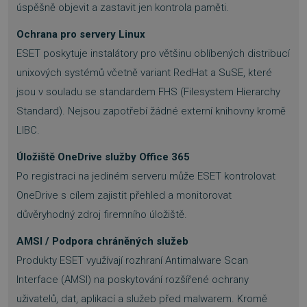
úspěšně objevit a zastavit jen kontrola paměti.
NEZAŘAZENÉ SOUBORY
Ochrana pro servery Linux
ESET poskytuje instalátory pro většinu oblíbených distribucí
unixových systémů včetně variant RedHat a SuSE, které
Nezbytně nutné soubory
jsou v souladu se standardem FHS (Filesystem Hierarchy
Výkonové soubory
Soubory cílení
Standard). Nejsou zapotřebí žádné externí knihovny kromě
Funkční soubory
Nezařazené soubory
LIBC.
Nezbytně nutné soubory cookie umožňují
Úložiště OneDrive služby Office 365
základní funkce webových stránek, jako je
přihlášení uživatele a správa účtu. Webové
Po registraci na jediném serveru může ESET kontrolovat
stránky nelze bez nezbytně nutných souborů
cookie správně používat.
OneDrive s cílem zajistit přehled a monitorovat
důvěryhodný zdroj firemního úložiště.
Provider
/
Název
Vyprší
Doména
AMSI / Podpora chráněných služeb
_GRECAPTCHA
5 měsíců
Google LLC
3 týdny
www.google.com
Produkty ESET využívají rozhraní Antimalware Scan
Interface (AMSI) na poskytování rozšířené ochrany
uživatelů, dat, aplikací a služeb před malwarem. Kromě