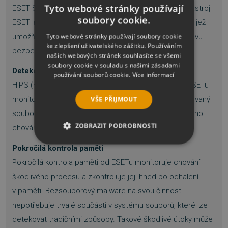
Tyto webové stránky používají
ESET Security for Microsoft SharePoint podporuje nástroj
soubory cookie.
ESET Inspect, komponentu platformy ESET PROTECT jež
Tyto webové stránky používají soubory cookie
umožňuje XDR a slouží pro okamžitou analýzu a nápravu
ke zlepšení uživatelského zážitku. Používáním
bezpečnostních incidentů v síti.
našich webových stránek souhlasíte se všemi
soubory cookie v souladu s našimi zásadami
Detekce na základě chování - HIPS
používání souborů cookie.
Více informací
HIPS (Host-based Intrusion Prevention System) od ESETu
VŠE PŘIJMOUT
monitoruje činnost systému a používá předem definovaný
soubor pravidel na rozpoznání a zastavení podezřelého
ZOBRAZIT PODROBNOSTI
chování systému.
Pokročilá kontrola paměti
NEZBYTNĚ NUTNÉ SOUBORY
Pokročilá kontrola paměti od ESETu monitoruje chování
VÝKONOVÉ SOUBORY
škodlivého procesu a zkontroluje jej ihned po odhalení
v paměti. Bezsouborový malware na svou činnost
SOUBORY CÍLENÍ
nepotřebuje trvalé součásti v systému souborů, které lze
detekovat tradičními způsoby. Takové škodlivé útoky může
FUNKČNÍ SOUBORY