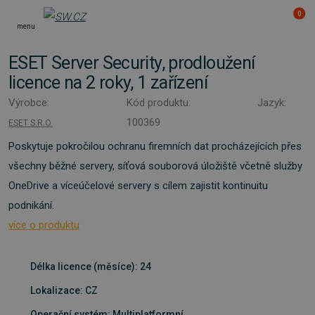
0
menu
ESET Server Security, prodloužení
licence na 2 roky, 1 zařízení
Výrobce:
Kód produktu:
Jazyk:
100369
ESET S.R.O.
Poskytuje pokročilou ochranu firemních dat procházejících přes
všechny běžné servery, síťová souborová úložiště včetně služby
OneDrive a víceúčelové servery s cílem zajistit kontinuitu
podnikání.
více o produktu
Délka licence (měsíce): 24
Lokalizace: CZ
Operační systém: Multiplatformní