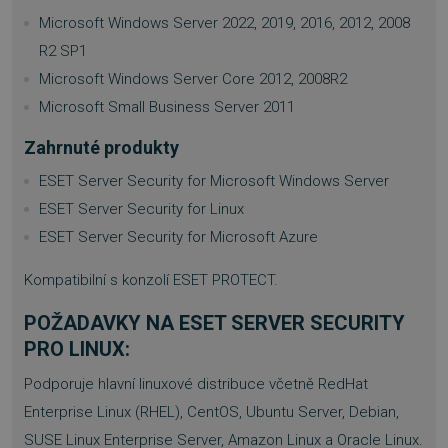
basket
.www.sw.cz
2 týdny 6
Microsoft Windows Server 2022, 2019, 2016, 2012, 2008
dní
R2 SP1
Microsoft Windows Server Core 2012, 2008R2
Microsoft Small Business Server 2011
Zahrnuté produkty
ESET Server Security for Microsoft Windows Server
PHPSESSID
Zavřením
PHP.net
prohlížeče
.www.sw.sk
ESET Server Security for Linux
ESET Server Security for Microsoft Azure
Kompatibilní s konzolí ESET PROTECT.
POŽADAVKY NA ESET SERVER SECURITY
PRO LINUX:
Podporuje hlavní linuxové distribuce včetně RedHat
Enterprise Linux (RHEL), CentOS, Ubuntu Server, Debian,
SUSE Linux Enterprise Server, Amazon Linux a Oracle Linux.