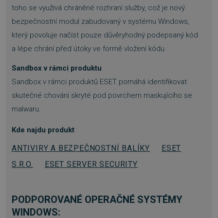
toho se využívá chráněné rozhraní služby, což je nový
bezpečnostní modul zabudovaný v systému Windows,
__cf_bm
29 minut
Cloudflare Inc.
který povoluje načíst pouze důvěryhodný podepsaný kód
54 sekund
.discordapp.net
a lépe chrání před útoky ve formě vložení kódu.
Sandbox v rámci produktu
Sandbox v rámci produktů ESET pomáhá identifikovat
skutečné chování skryté pod povrchem maskujícího se
malwaru.
__cf_bm
29 minut
Cloudflare Inc.
Kde najdu produkt
55 sekund
.heureka.cz
ANTIVIRY A BEZPEČNOSTNÍ BALÍKY
ESET
S.R.O.
ESET SERVER SECURITY
PODPOROVANÉ OPERAČNÉ SYSTÉMY
WINDOWS: