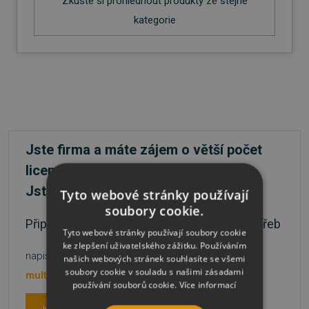
Zkuste si prohlédnout produkty ze stejné
kategorie
Jste firma a máte zájem o větší počet
licencí?
Jste škola nebo státní instituce?
Tyto webové stránky používají
soubory cookie.
Připravíme nabídku přesně podle vašich potřeb
Tyto webové stránky používají soubory cookie
ke zlepšení uživatelského zážitku. Používáním
napište na
nebo volejte
našich webových stránek souhlasíte se všemi
soubory cookie v souladu s našimi zásadami
multilicence@sw.cz
481 001 003
používání souborů cookie.
Více informací