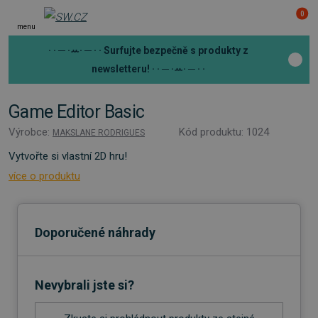
0
menu
· · ─ ·ꕀ· ─ · ·
Surfujte bezpečně s produkty z
newsletteru!
· · ─ ·ꕀ· ─ · ·
Game Editor Basic
Výrobce:
Kód produktu: 1024
MAKSLANE RODRIGUES
Vytvořte si vlastní 2D hru!
více o produktu
Doporučené náhrady
Nevybrali jste si?