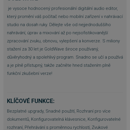
je vysoce hodnocený profesionální digitální audio editor,
který promění váš počítač nebo mobilní zařízení v nahrávací
studio na dosah ruky. Dělejte vše od nejjednoduššího
nahrávání, úprav a mixování až po nejsofistikovanější
zpracování zvuku, obnovu, vylepšení a konverze. S miliony
stažení za 30 let je GoldWave široce používaný,
důvěryhodný a spolehlivý program. Snadno se učí a používá
a je plně přístupný, takže začněte hned stažením plně
funkční zkušební verze!
KLÍČOVÉ FUNKCE:
Bezplatné upgrady, Snadné použití, Rozhraní pro více
dokumentů, Konfigurovatelná klávesnice, Konfigurovatelné
rozhraní, Přehrávání s proměnnou rychlostí, Zvukové