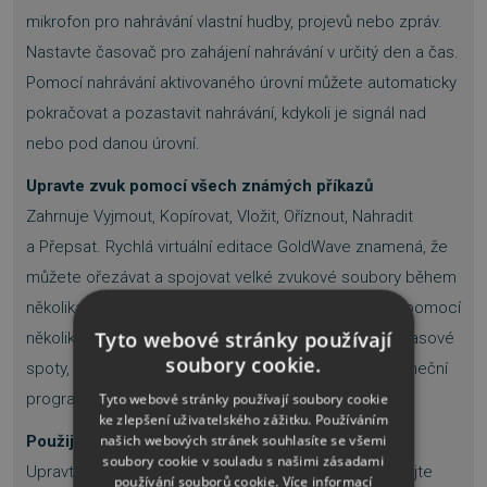
mikrofon pro nahrávání vlastní hudby, projevů nebo zpráv.
Nastavte časovač pro zahájení nahrávání v určitý den a čas.
Pomocí nahrávání aktivovaného úrovní můžete automaticky
pokračovat a pozastavit nahrávání, kdykoli je signál nad
nebo pod danou úrovní.
Upravte zvuk pomocí všech známých příkazů
Zahrnuje Vyjmout, Kopírovat, Vložit, Oříznout, Nahradit
a Přepsat. Rychlá virtuální editace GoldWave znamená, že
můžete ořezávat a spojovat velké zvukové soubory během
několika sekund. Mix a Crossfade písně dohromady pomocí
Tyto webové stránky používají
několika kliknutí. Kombinujte zvuk pro podcasty, rozhlasové
soubory cookie.
spoty, prezentace v PowerPointu nebo hudbu pro taneční
programy, krasobruslení, gymnastiku a aerobik.
Tyto webové stránky používají soubory cookie
ke zlepšení uživatelského zážitku. Používáním
našich webových stránek souhlasíte se všemi
Použijte více než 40 různých zvukových efektů
soubory cookie v souladu s našimi zásadami
Upravte basy nebo výšky pomocí ekvalizéru. Vyrovnejte
používání souborů cookie.
Více informací