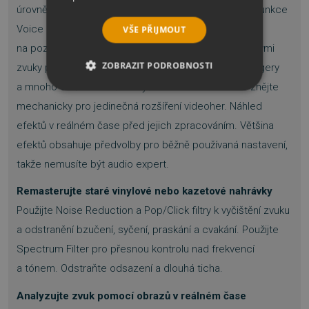
úrovně hlasitosti pomocí funkce Auto Gain. Pomocí funkce
Voice Over můžete snadno zapnout a vypnout hudbu
VŠE PŘIJMOUT
na pozadí. Nahraďte vulgární výrazy pípáním nebo jinými
ZOBRAZIT PODROBNOSTI
zvuky pomocí cenzoru. Přidejte ozvěny, reverby, flangery
a mnoho dalšího. Změňte výšku svého hlasu nebo znějte
NEZBYTNĚ NUTNÉ SOUBORY
mechanicky pro jedinečná rozšíření videoher. Náhled
efektů v reálném čase před jejich zpracováním. Většina
VÝKONOVÉ SOUBORY
efektů obsahuje předvolby pro běžně používaná nastavení,
SOUBORY CÍLENÍ
takže nemusíte být audio expert.
Remasterujte staré vinylové nebo kazetové nahrávky
FUNKČNÍ SOUBORY
Použijte Noise Reduction a Pop/Click filtry k vyčištění zvuku
NEZAŘAZENÉ SOUBORY
a odstranění bzučení, syčení, praskání a cvakání. Použijte
Spectrum Filter pro přesnou kontrolu nad frekvencí
a tónem. Odstraňte odsazení a dlouhá ticha.
Nezbytně nutné soubory
Analyzujte zvuk pomocí obrazů v reálném čase