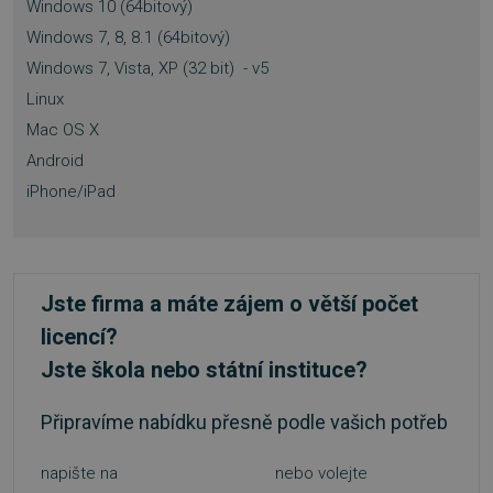
Windows 10 (64bitový)
Windows 7, 8, 8.1 (64bitový)
Windows 7, Vista, XP (32 bit) - v5
Linux
Mac OS X
Android
PHPSESSID
Zavřením
PHP.net
prohlížeče
.www.sw.cz
iPhone/iPad
Jste firma a máte zájem o větší počet
licencí?
Jste škola nebo státní instituce?
Připravíme nabídku přesně podle vašich potřeb
napište na
nebo volejte