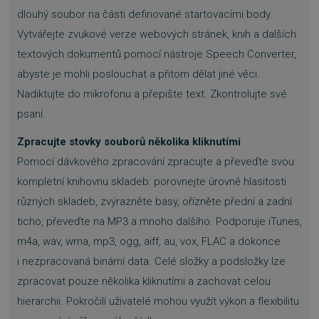
dlouhý soubor na části definované startovacími body.
Vytvářejte zvukové verze webových stránek, knih a dalších
textových dokumentů pomocí nástroje Speech Converter,
abyste je mohli poslouchat a přitom dělat jiné věci.
__cf_bm
29 minut
Cloudflare Inc.
55 sekund
.heureka.cz
Nadiktujte do mikrofonu a přepište text. Zkontrolujte své
psaní.
Zpracujte stovky souborů několika kliknutími
Pomocí dávkového zpracování zpracujte a převeďte svou
kompletní knihovnu skladeb: porovnejte úrovně hlasitosti
různých skladeb, zvýrazněte basy, ořízněte přední a zadní
basket
.www.sw.cz
2 týdny 6
ticho, převeďte na MP3 a mnoho dalšího. Podporuje iTunes,
dní
m4a, wav, wma, mp3, ogg, aiff, au, vox, FLAC a dokonce
i nezpracovaná binární data. Celé složky a podsložky lze
zpracovat pouze několika kliknutími a zachovat celou
hierarchii. Pokročilí uživatelé mohou využít výkon a flexibilitu