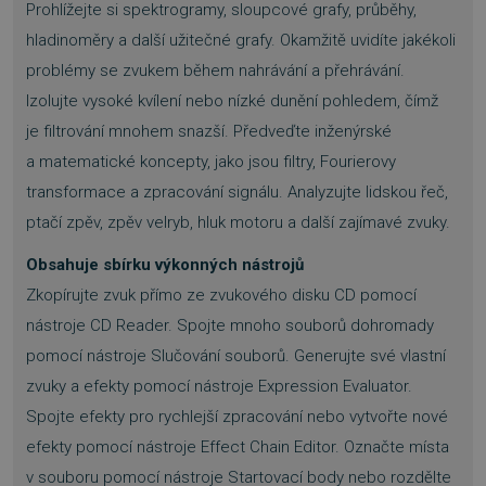
Výkonové soubory
Soubory cílení
Prohlížejte si spektrogramy, sloupcové grafy, průběhy,
Funkční soubory
Nezařazené soubory
hladinoměry a další užitečné grafy. Okamžitě uvidíte jakékoli
problémy se zvukem během nahrávání a přehrávání.
Nezbytně nutné soubory cookie umožňují
základní funkce webových stránek, jako je
Izolujte vysoké kvílení nebo nízké dunění pohledem, čímž
přihlášení uživatele a správa účtu. Webové
stránky nelze bez nezbytně nutných souborů
je filtrování mnohem snazší. Předveďte inženýrské
cookie správně používat.
a matematické koncepty, jako jsou filtry, Fourierovy
Provider
/
Název
Vyprší
transformace a zpracování signálu. Analyzujte lidskou řeč,
Doména
ptačí zpěv, zpěv velryb, hluk motoru a další zajímavé zvuky.
_GRECAPTCHA
5 měsíců
Google LLC
3 týdny
www.google.com
Obsahuje sbírku výkonných nástrojů
Zkopírujte zvuk přímo ze zvukového disku CD pomocí
nástroje CD Reader. Spojte mnoho souborů dohromady
pomocí nástroje Slučování souborů. Generujte své vlastní
zvuky a efekty pomocí nástroje Expression Evaluator.
__cf_bm
29 minut
Cloudflare Inc.
54 sekund
.discordapp.net
Spojte efekty pro rychlejší zpracování nebo vytvořte nové
efekty pomocí nástroje Effect Chain Editor. Označte místa
v souboru pomocí nástroje Startovací body nebo rozdělte