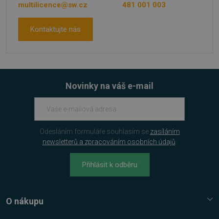
multilicence@sw.cz
481 001 003
Kontaktujte nás
VISITOR_PRIVACY_METADATA
5 měsíců
YouTube
4 týdny
.youtube.com
Novinky na váš e-mail
Odesláním formuláře souhlasím se
zasíláním
newsletterů a zpracováním osobních údajů
.
Přihlásit k odběru
O nákupu
Služba Platímpak.cz