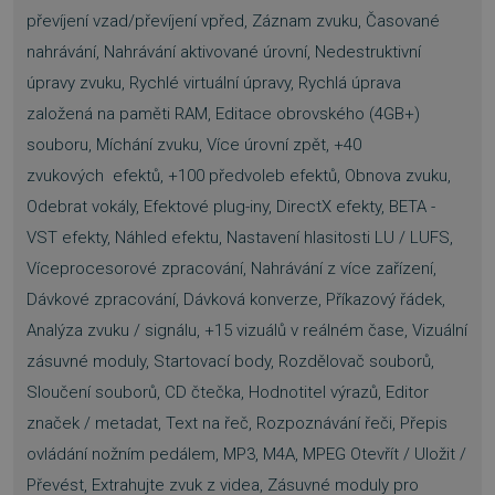
převíjení vzad/převíjení vpřed, Záznam zvuku, Časované
nahrávání, Nahrávání aktivované úrovní, Nedestruktivní
úpravy zvuku, Rychlé virtuální úpravy, Rychlá úprava
založená na paměti RAM, Editace obrovského (4GB+)
souboru, Míchání zvuku, Více úrovní zpět, +40
zvukových efektů, +100 předvoleb efektů, Obnova zvuku,
Odebrat vokály, Efektové plug-iny, DirectX efekty, BETA -
VST efekty, Náhled efektu, Nastavení hlasitosti LU / LUFS,
Víceprocesorové zpracování, Nahrávání z více zařízení,
Dávkové zpracování, Dávková konverze, Příkazový řádek,
Analýza zvuku / signálu, +15 vizuálů v reálném čase, Vizuální
zásuvné moduly, Startovací body, Rozdělovač souborů,
Sloučení souborů, CD čtečka, Hodnotitel výrazů, Editor
značek / metadat, Text na řeč, Rozpoznávání řeči, Přepis
ovládání nožním pedálem, MP3, M4A, MPEG Otevřít / Uložit /
Převést, Extrahujte zvuk z videa, Zásuvné moduly pro