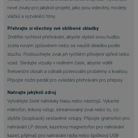
nové zvuky pro jakýkoli projekt, jako jsou videohry, modely
vláčků a vyzváněcí tóny.
Přehrajte si všechny své oblíbené skladby
Změňte rychlost přehrávání, abyste slyšeli svou hudbu
zcela novým způsobem nebo se naučili skladbu podle
sluchu. Poslouchejte zvuk při rychlém převíjení vpřed nebo
vzad. Sledujte vizuály v reálném čase, abyste viděli
frekvenční obsah a odhalili potenciální problémy s kvalitou.
Připojte nožní pedál pro ovládání přehrávání pro přepisy.
Nahrajte jakýkoli zdroj
Vytvářejte čisté nahrávky hlasu nebo nástrojů. Vyberte
mikrofon, linkový vstup, streamovaný zvuk nebo to, co
slyšíte (loopback) vestavěné vstupy. Připojte gramofon pro
nahrávání LP desek, kazetový magnetofon pro nahrávání
kazet, přijímač pro nahrávání rádia nebo špičkový USB