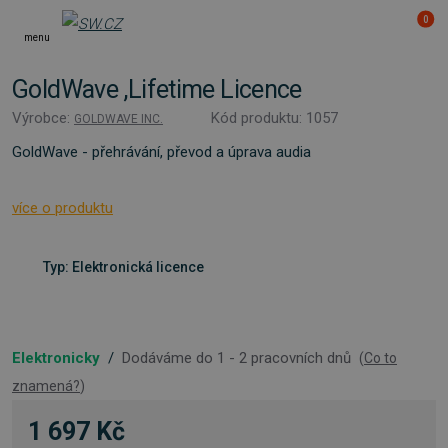
0
menu
GoldWave ,Lifetime Licence
Výrobce:
Kód produktu: 1057
GOLDWAVE INC.
GoldWave - přehrávání, převod a úprava audia
více o produktu
Typ: Elektronická licence
Elektronicky
/
Dodáváme do 1 - 2 pracovních dnů
(
Co to
znamená?
)
1 697 Kč