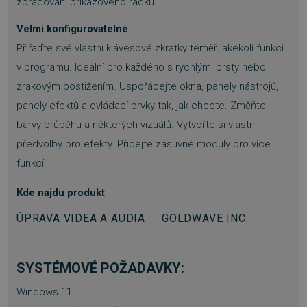
zpracování příkazového řádku.
PHPSESSID
Zavřením
PHP.net
Velmi konfigurovatelné
prohlížeče
.www.sw.sk
Přiřaďte své vlastní klávesové zkratky téměř jakékoli funkci
v programu. Ideální pro každého s rychlými prsty nebo
zrakovým postižením. Uspořádejte okna, panely nástrojů,
panely efektů a ovládací prvky tak, jak chcete. Změňte
barvy průběhu a některých vizuálů. Vytvořte si vlastní
předvolby pro efekty. Přidejte zásuvné moduly pro více
funkcí.
Kde najdu produkt
ÚPRAVA VIDEA A AUDIA
GOLDWAVE INC.
SYSTÉMOVÉ POŽADAVKY:
__cf_bm
29 minut
Cloudflare Inc.
57 sekund
.heureka.group
Windows 11