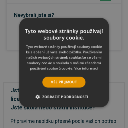
Nevybrali jste si?
Zkuste si prohlédnout produkty ze stejné
Tyto webové stránky používají
soubory cookie.
kategorie
Tyto webové stránky používají soubory cookie
ke zlepšení uživatelského zážitku. Používáním
našich webových stránek souhlasíte se všemi
soubory cookie v souladu s našimi zásadami
používání souborů cookie.
Více informací
VŠE PŘIJMOUT
Jste firma a máte zájem o větší počet
ZOBRAZIT PODROBNOSTI
licencí?
Jste škola nebo státní instituce?
NEZBYTNĚ NUTNÉ SOUBORY
Připravíme nabídku přesně podle vašich potřeb
VÝKONOVÉ SOUBORY