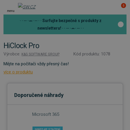
0
menu
· · ─ ·ꕀ· ─ · ·
Surfujte bezpečně s produkty z
newsletteru!
· · ─ ·ꕀ· ─ · ·
HiClock Pro
Výrobce:
Kód produktu: 1078
K&G SOFTWARE GROUP
Mějte na počítači vždy přesný čas!
více o produktu
Doporučené náhrady
Microsoft 365
IHNED KE STAŽENÍ