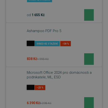
od
1 655 Kč
Ashampoo PDF Pro 5
IHNED KE STAŽENÍ
−58 %
838 Kč
1 995 Kč
Microsoft Office 2024 pro domácnosti a
podnikatele, ML, ESD
−23 %
6 390 Kč
8 298 Kč