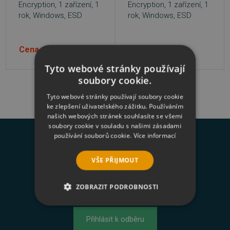
Encryption, 1 zařízení, 1
Encryption, 1 zařízení, 1
rok, Windows, ESD
rok, Windows, ESD
Cena na dotaz
Cena na dotaz
Tyto webové stránky používají
soubory cookie.
Tyto webové stránky používají soubory cookie
ke zlepšení uživatelského zážitku. Používáním
našich webových stránek souhlasíte se všemi
soubory cookie v souladu s našimi zásadami
používání souborů cookie.
Novinky na váš e-mail
Více informací
VŠE PŘIJMOUT
Odesláním formuláře souhlasím se
zasíláním
ZOBRAZIT PODROBNOSTI
newsletterů a zpracováním osobních údajů
.
NEZBYTNĚ NUTNÉ SOUBORY
Přihlásit k odběru