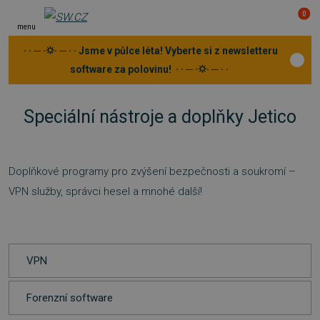
0
menu
· · ─ ·⛭· ─ · · Jsme v půlce léta! Vyberte si z newsletteru
software za polovinu! · · ─ ·⛭· ─ · ·
Speciální nástroje a doplňky Jetico
Doplňkové programy pro zvýšení bezpečnosti a soukromí –
VPN služby, správci hesel a mnohé další!
VPN
Forenzní software