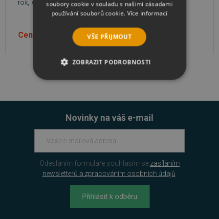
rok, Windows, ESD
rok, Windows, ESD
soubory cookie v souladu s našimi zásadami
používání souborů cookie.
Více informací
Cena na dotaz
Cena na dotaz
VŠE PŘIJMOUT
ZOBRAZIT PODROBNOSTI
NEZBYTNĚ NUTNÉ SOUBORY
VÝKONOVÉ SOUBORY
Novinky na váš e-mail
SOUBORY CÍLENÍ
FUNKČNÍ SOUBORY
Odesláním formuláře souhlasím se
zasíláním
newsletterů a zpracováním osobních údajů
.
NEZAŘAZENÉ SOUBORY
Přihlásit k odběru