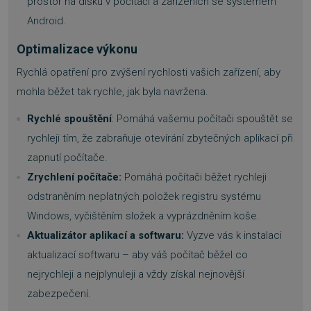
prostor na disku v počítači a zařízeních se systémem
Android.
Optimalizace výkonu
Rychlá opatření pro zvýšení rychlosti vašich zařízení, aby
mohla běžet tak rychle, jak byla navržena.
Rychlé spouštění
: Pomáhá vašemu počítači spouštět se
rychleji tím, že zabraňuje otevírání zbytečných aplikací při
zapnutí počítače.
Zrychlení počítače:
Pomáhá počítači běžet rychleji
odstraněním neplatných položek registru systému
Windows, vyčištěním složek a vyprázdněním koše.
Aktualizátor aplikací a softwaru:
Vyzve vás k instalaci
aktualizací softwaru – aby váš počítač běžel co
nejrychleji a nejplynuleji a vždy získal nejnovější
zabezpečení.