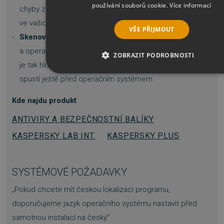
používání souborů cookie.
Více informací
chyby zabezpečení v aplikacích již nainstalovaných
ve vašich zařízeních s cílem zastavit infekci.
VŠE PŘIJMOUT
Skenování rootkitů:
Zkontroluje, zda váš počítač
a operační systém neobsahuje nějaký malware, který
ZOBRAZIT PODROBNOSTI
je tak hluboko zakořeněný ve vašem zařízení, že se
NEZBYTNĚ NUTNÉ SOUBORY
spustí ještě před operačním systémem.
Kde najdu produkt
VÝKONOVÉ SOUBORY
SOUBORY CÍLE
ANTIVIRY A BEZPEČNOSTNÍ BALÍKY
FUNKČNÍ SOUBORY
KASPERSKY LAB INT.
KASPERSKY PLUS
NEZAŘAZENÉ SOUBORY
SYSTÉMOVÉ POŽADAVKY
„Pokud chcete mít českou lokalizaci programu,
Nezbytně nutné soubory
Výkonové soubory
doporučujeme jazyk operačního systému nastavit před
Soubory cílení
Funkční soubory
Nezařazené sou
samotnou instalací na český“