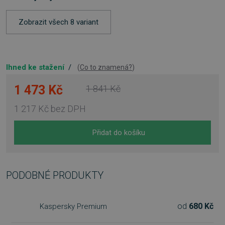
Zobrazit všech 8 variant
Ihned ke stažení
/
(
Co to znamená?
)
1 473 Kč
1 841 Kč
1 217 Kč
bez DPH
Přidat do košíku
PODOBNÉ PRODUKTY
od
680 Kč
Kaspersky Premium