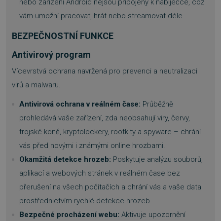
nebo zařízení Android nejsou připojeny k nabíječce, což
vám umožní pracovat, hrát nebo streamovat déle.
BEZPEČNOSTNÍ FUNKCE
Antivirový program
Vícevrstvá ochrana navržená pro prevenci a neutralizaci
virů a malwaru.
Antivirová ochrana v reálném čase:
Průběžně
prohledává vaše zařízení, zda neobsahují viry, červy,
trojské koně, kryptolockery, rootkity a spyware – chrání
vás před novými i známými online hrozbami.
Okamžitá detekce hrozeb:
Poskytuje analýzu souborů,
aplikací a webových stránek v reálném čase bez
přerušení na všech počítačích a chrání vás a vaše data
prostřednictvím rychlé detekce hrozeb.
Bezpečné procházení webu:
Aktivuje upozornění