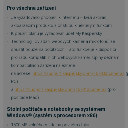
Nezbytně nutné soubory cookie umožňují základní funkce we
stránek, jako je přihlášení uživatele a správa účtu. Webové strá
Pro všechna zařízení
nelze bez nezbytně nutných souborů cookie správně používat.
Je vyžadováno připojení k internetu – kvůli aktivaci,
Provider
/
Název
Vyprší
Doména
aktualizacím produktu a přístupu k některým funkcím
_GRECAPTCHA
5 měsíc
K použití plánu je vyžadován účet My Kaspersky
Google LLC
3 týdn
www.google.com
Technologii Ovládání webových kamer a mikrofonů lze
spustit pouze na počítačích. Tato funkce je k dispozici
pro řadu kompatibilních webových kamer. Úplný seznam
kompatibilních zařízení naleznete
na adrese:
https://support.kaspersky.com/15783#cameras
(
__cf_bm
29 minu
Cloudflare Inc.
PC)
54 seku
.discordapp.net
a
https://support.kaspersky.com/15784#cameras
(pro
počítače Mac)
Stolní počítače a notebooky se systémem
Windows® (systém s procesorem x86)
1500 MB volného místa na pevném disku