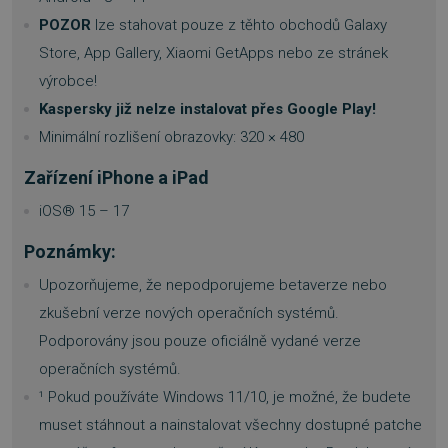
POZOR
lze stahovat pouze z těhto obchodů Galaxy
Store, App Gallery, Xiaomi GetApps nebo ze stránek
výrobce!
Kaspersky již nelze instalovat přes Google Play!
Minimální rozlišení obrazovky: 320 × 480
Zařízení iPhone a iPad
iOS® 15 – 17
Poznámky:
Upozorňujeme, že nepodporujeme betaverze nebo
zkušební verze nových operačních systémů.
__cf_bm
29 minu
Cloudflare Inc.
57 seku
.heureka.group
Podporovány jsou pouze oficiálně vydané verze
operačních systémů.
¹ Pokud používáte Windows 11/10, je možné, že budete
muset stáhnout a nainstalovat všechny dostupné patche