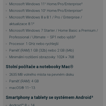
Microsoft Windows 11¹ Home/Pro/Enterprise²
__cf_bm
29 minu
Cloudflare Inc.
55 seku
.heureka.cz
Microsoft Windows 10¹ Home/Pro/Enterprise²
Microsoft Windows 8 a 8.1 / Pro / Enterprise /
aktualizace 8.1²
Microsoft Windows 7 Starter / Home Basic a Premium /
Professional / Ultimate – SP1 nebo vyšší²
Procesor: 1 GHz nebo rychlejší
Paměť (RAM):1 GB (32b) nebo 2 GB (64b)
basket
.www.sw.cz
2 týdny
dní
Minimální rozlišení obrazovky: 1024 × 768
Stolní počítače a notebooky Mac®
2635 MB volného místa na pevném disku
Paměť (RAM): 4 GB
macOS® 11–13
PHPSESSID
Zavřen
PHP.net
prohlíže
.www.sw.sk
Smartphony a tablety se systémem Android³
Android™ 8 – 14