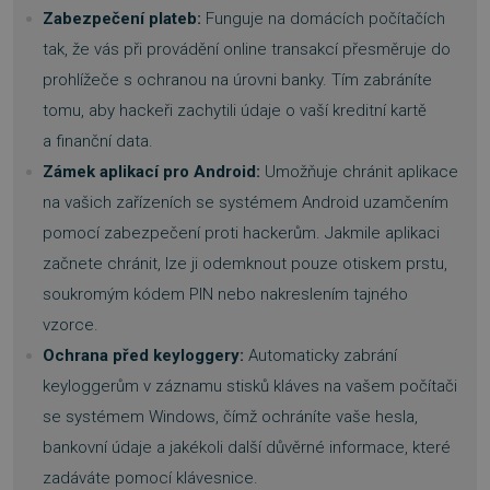
Zabezpečení plateb:
Funguje na domácích počítačích
tak, že vás při provádění online transakcí přesměruje do
prohlížeče s ochranou na úrovni banky. Tím zabráníte
tomu, aby hackeři zachytili údaje o vaší kreditní kartě
a finanční data.
Zámek aplikací pro Android:
Umožňuje chránit aplikace
na vašich zařízeních se systémem Android uzamčením
pomocí zabezpečení proti hackerům. Jakmile aplikaci
začnete chránit, lze ji odemknout pouze otiskem prstu,
soukromým kódem PIN nebo nakreslením tajného
vzorce.
Ochrana před keyloggery:
Automaticky zabrání
keyloggerům v záznamu stisků kláves na vašem počítači
se systémem Windows, čímž ochráníte vaše hesla,
bankovní údaje a jakékoli další důvěrné informace, které
zadáváte pomocí klávesnice.