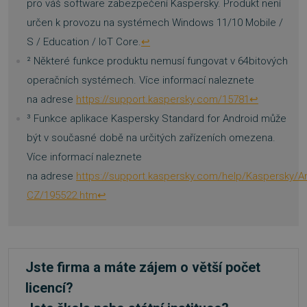
pro váš software zabezpečení Kaspersky. Produkt není
určen k provozu na systémech Windows 11/10 Mobile /
S / Education / IoT Core.
↩
PHPSESSID
Zavřen
PHP.net
prohlíže
.www.sw.cz
² Některé funkce produktu nemusí fungovat v 64bitových
operačních systémech. Více informací naleznete
na adrese
https://support.kaspersky.com/15781
↩
³ Funkce aplikace Kaspersky Standard for Android může
být v současné době na určitých zařízeních omezena.
Více informací naleznete
na adrese
https://support.kaspersky.com/help/Kaspersky/A
CZ/195522.htm
↩
Jste firma a máte zájem o větší počet
licencí?
VISITOR_PRIVACY_METADATA
5 měsíc
YouTube