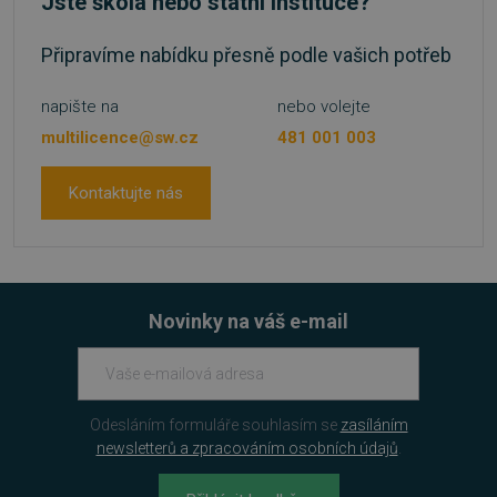
Jste škola nebo státní instituce?
4 týdn
.youtube.com
Připravíme nabídku přesně podle vašich potřeb
napište na
nebo volejte
multilicence@sw.cz
481 001 003
Kontaktujte nás
Novinky na váš e-mail
udid
.sw.cz
4 týdny
dny
Odesláním formuláře souhlasím se
zasíláním
newsletterů a zpracováním osobních údajů
.