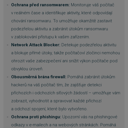
Ochrana před ransomwarem:
Monitoruje váš počítač
v reálném čase a identifikuje aktivity, které odpovídají
chování ransomwaru. To umožňuje okamžitě zastavit
podezřelou aktivitu a zabránit útokům ransomwaru
v zablokování přístupu k vašim zařízením.
Network Attack Blocker:
Detekuje podezřelou aktivitu
a blokuje přímé útoky, takže počítačoví zločinci nemohou
ohrozit vaše zabezpečení ani snížit výkon počítače pod
obvyklou úroveň.
Obousměrná brána firewall:
Pomáhá zabránit útokům
hackerů na váš počítač tím, že zajišťuje detekci
příchozích i odchozích síťových žádostí – umožňuje vám
zobrazit, vyhodnotit a spravovat každé příchozí
a odchozí spojení, které bylo vytvořeno.
Ochrana proti phishingu:
Upozorní vás na phishingové
odkazy v e-mailech a na webových stránkách. Pomáhá