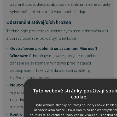
zabránit podvodníkům, aby vás nalákali na falešné stránky
vytvořené s cílem ukrást vaše osobní údaje.
Odstranění stávajících hrozeb
Technologie pro detekci zranitelných míst, odstranění virů
a opravu počítače, pokud byl již infikován.
Odstraňování problémů se systémem Microsoft
Windows:
Odstraňuje malware, který se dostal do
zařízení se systémem Windows před instalací
zabezpečení. Také vyhledá a opraví problémy
s připojením k internetu.
Nouzové obnovení
: V počítači můžete odstranit stávající
Tyto webové stránky používají sou
viry stažením nástroje Kaspersky Rescue Disk
cookie.
na jednotku flash a spuštěním na infikovaném počítači
Tyto webové stránky používají soubory cookie ke zlep
s cílem obnovit operační systém a data.
uživatelského zážitku. Používáním našich webových st
Kontrola zranitelnosti aplikací:
Skenuje a identifikuje
souhlasíte se všemi soubory cookie v souladu s našimi 