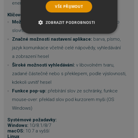
energetika, geologie...)
VŠE PŘIJMOUT
Klíčové vlastnosti:
Možnost vkládání vlastních hesel
do uživatelského
ZOBRAZIT PODROBNOSTI
slovníku
NEZBYTNĚ NUTNÉ SOUBORY
Značné možnosti nastavení aplikace:
barva, písmo,
jazyk komunikace včetně celé nápovědy, vyhledávání
VÝKONOVÉ SOUBORY
a zobrazení hesel
Široké možnosti vyhledávání:
v libovolném tvaru,
SOUBORY CÍLENÍ
zadané částečně nebo s překlepem, podle výslovnosti,
FUNKČNÍ SOUBORY
kdekoli uvnitř hesel
Funkce pop-up:
přebírání slov ze schránky, funkce
NEZAŘAZENÉ SOUBORY
mouse-over: překlad slov pod kurzorem myši (OS
Windows)
Systémové požadavky:
Nezbytně nutné soubory
Windows:
10/8.1/8/7
macOS:
10.7 a vyšší
Výkonové soubory
Soubory cílení
Linux