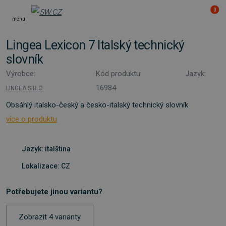
0
menu
Lingea Lexicon 7 Italský technický
slovník
Výrobce:
Kód produktu:
Jazyk:
16984
LINGEA S.R.O.
Obsáhlý italsko-český a česko-italský technický slovník
více o produktu
Jazyk: italština
Lokalizace: CZ
Potřebujete jinou variantu?
Zobrazit 4 varianty