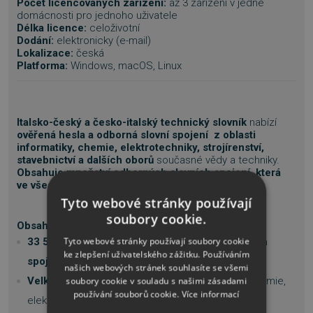
Počet licencovaných zařízení:
až 3 zařízení v jedné
domácnosti pro jednoho uživatele
Délka licence:
celoživotní
Dodání:
elektronicky (e-mail)
Lokalizace:
česká
Platforma:
Windows, macOS, Linux
Italsko-český a česko-italský technický slovník
nabízí
ověřená hesla a odborná slovní spojení z oblasti
informatiky, chemie, elektrotechniky, strojírenství,
stavebnictví a dalších oborů
současné vědy a techniky.
Obsahuje množství odborných slovních spojení, která
ve všeobecných slovnících nenajdete.
Tyto webové stránky používají
soubory cookie.
Obsah:
Tyto webové stránky používají soubory cookie
33 500 hesel, 32 000 významů, 109 000 slovních
ke zlepšení uživatelského zážitku. Používáním
spojení, 168 000 překladů
našich webových stránek souhlasíte se všemi
Velké množství slovních spojení
(informatika, chemie,
soubory cookie v souladu s našimi zásadami
používání souborů cookie.
Více informací
elektrotechnika, strojírenství, stavebnictví, hutnictví,