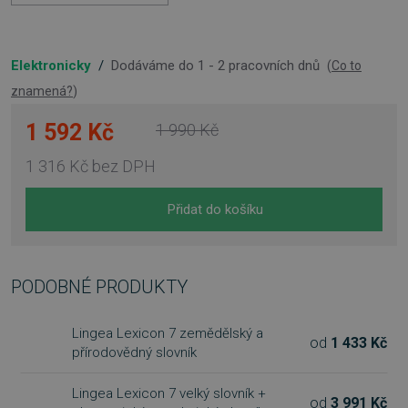
Elektronicky
/
Dodáváme do 1 - 2 pracovních dnů
(
Co to
znamená?
)
1 592 Kč
1 990 Kč
1 316 Kč
bez DPH
Přidat do košíku
PODOBNÉ PRODUKTY
Lingea Lexicon 7 zemědělský a
od
1 433 Kč
přírodovědný slovník
Lingea Lexicon 7 velký slovník +
od
3 991 Kč