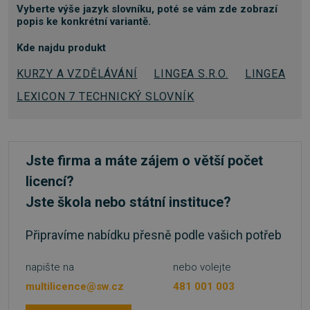
Funkční soubory
Nezařazené soubory
Vyberte výše jazyk slovníku, poté se vám zde zobrazí
popis ke konkrétní variantě.
Nezbytně nutné soubory cookie umožňují
základní funkce webových stránek, jako je
Kde najdu produkt
přihlášení uživatele a správa účtu. Webové
stránky nelze bez nezbytně nutných souborů
KURZY A VZDĚLÁVÁNÍ
LINGEA S.R.O.
LINGEA
cookie správně používat.
LEXICON 7 TECHNICKÝ SLOVNÍK
Provider
/
Název
Vyprší
Doména
_GRECAPTCHA
5 měsíců
Google LLC
3 týdny
www.google.com
Jste firma a máte zájem o větší počet
licencí?
Jste škola nebo státní instituce?
Připravíme nabídku přesně podle vašich potřeb
__cf_bm
29 minut
Cloudflare Inc.
54 sekund
.discordapp.net
napište na
nebo volejte
multilicence@sw.cz
481 001 003