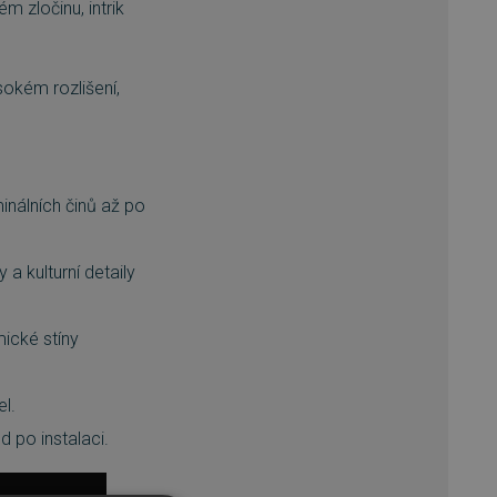
 zločinu, intrik
sokém rozlišení,
inálních činů až po
a kulturní detaily
mické stíny
l.
 po instalaci.