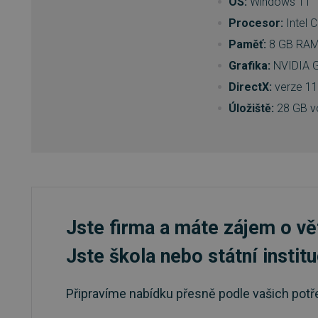
OS:
Windows 11
Procesor:
Intel 
VISITOR_PRIVACY_METAD
Paměť:
8 GB RA
Grafika:
NVIDIA G
DirectX:
verze 11
udid
Úložiště:
28 GB v
CookieScriptConsent
Název
Provi
P
Jste firma a máte zájem o vě
Název
Název
clientToken
Domé
Pr
D
Název
Do
clientSession
_ga
visits_counter
w
Googl
Jste škola nebo státní instit
.sw.cz
mlctr
.sw
__Secure-ROLLOUT_TOKE
registration-delivery
w
__Secure-YNID
IDE
Go
Připravíme nabídku přesně podle vašich potř
.do
_ga_EGZH9Z5H8Q
.sw.cz
_cfuvid
.