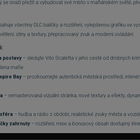
 se snaží přežít a vybudovat své místo v mafiánském světě, plném
bsahuje všechny DLC balíčky a rozšíření, vylepšenou grafiku ve vy
světlení, stíny a textury, přepracovaný zvuk a moderní ovládání.
i:
a postavy
– sledujte Vito Scaletta v jeho cestě od drobných krim
lena mafie.
mpire Bay
– prozkoumejte autentická městská prostředí, interiéry 
ka
– remasterovaná vizuální stránka, nové textury a efekty, dyna
sféra
– hudba a rádio z období, realistické zvuky města a vozide
íčky zahrnuty
– rozšíření, mise a bonusový obsah dostupný ihned