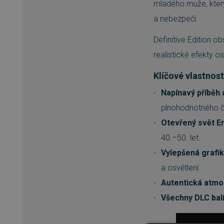
mladého muže, který
a nebezpečí.
Definitive Edition o
realistické efekty o
Klíčové vlastnost
Napínavý příběh 
plnohodnotného č
Otevřený svět E
40.–50. let.
Vylepšená grafi
a osvětlení.
Autentická atmo
Všechny DLC bal