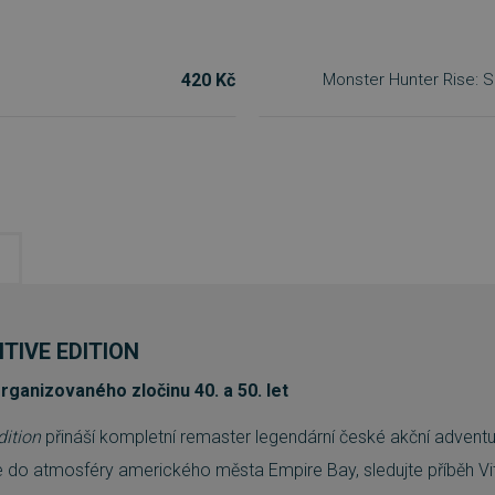
420 Kč
Monster Hunter Rise: 
NITIVE EDITION
rganizovaného zločinu 40. a 50. let
dition
přináší kompletní remaster legendární české akční advent
 do atmosféry amerického města Empire Bay, sledujte příběh Vit