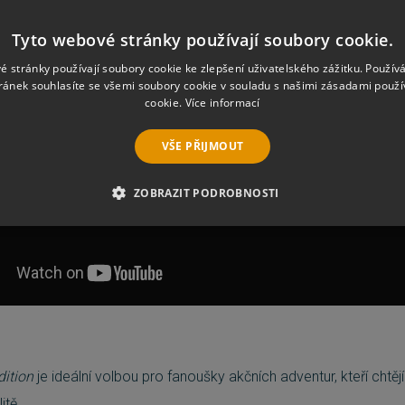
Tyto webové stránky používají soubory cookie.
é stránky používají soubory cookie ke zlepšení uživatelského zážitku. Použív
ránek souhlasíte se všemi soubory cookie v souladu s našimi zásadami použí
cookie.
Více informací
VŠE PŘIJMOUT
ZOBRAZIT PODROBNOSTI
É SOUBORY
VÝKONOVÉ SOUBORY
SOUBORY CÍLENÍ
RY
NEZAŘAZENÉ SOUBORY
é soubory
Výkonové soubory
Soubory cílení
Funkční soubory
Neza
dition
je ideální volbou pro fanoušky akčních adventur, kteří chtěj
ie umožňují základní funkce webových stránek, jako je přihlášení uživatele a správa 
itě.