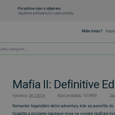
Poradíme vám s výběrem
Najdeme software pro vaše potřeby
Máte dotaz?
Napiš
Mafia II: Definitive E
Výrobce:
Kód produktu: 101893
Ja
2K CZECH
Remaster legendární akční adventury, kde se ponoříte do ž
Scaletta a prožijete napínavé mise ve vysoké grafické kval