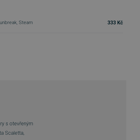
333 Kč
Sunbreak, Steam
ury s otevřeným
a Scaletta,