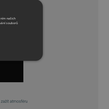
áním našich
vání souborů
řazené soubory
í zažít atmosféru
účtu. Webové stránky nelze