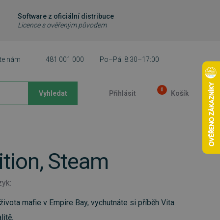
Software z oficiální distribuce
Licence s ověřeným původem
te nám
481 001 000
Po–Pá: 8:30–17:00
0
Vyhledat
Přihlásit
Košík
dition, Steam
zyk:
ivota mafie v Empire Bay, vychutnáte si příběh Vita
itě.