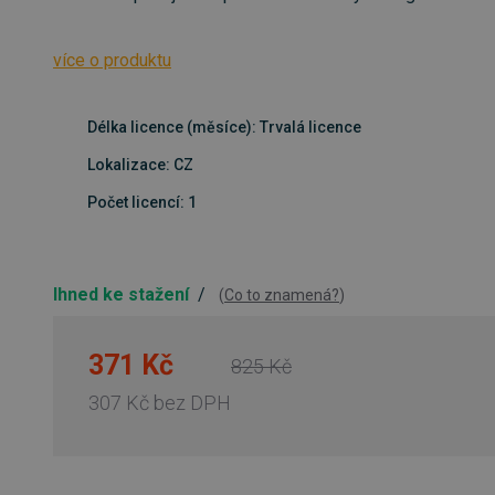
více o produktu
Délka licence (měsíce): Trvalá licence
Lokalizace: CZ
Počet licencí: 1
Ihned ke stažení
/
(
Co to znamená?
)
371 Kč
825 Kč
307 Kč
bez DPH