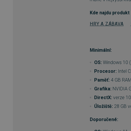
bez nezbytně nutných soubo
Kde najdu produkt
Název
_GRECAPTCHA
HRY A ZÁBAVA
__cf_bm
Minimální:
__cf_bm
OS:
Windows 10 (6
basket
Procesor:
Intel 
Paměť:
4 GB RA
PHPSESSID
Grafika:
NVIDIA G
DirectX:
verze 10
Úložiště:
28 GB v
__cf_bm
Doporučené:
PHPSESSID