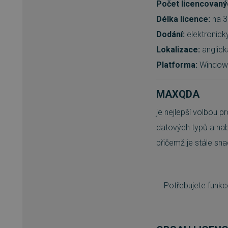
Počet licencovanýc
Délka licence:
na 3
Dodání:
elektronicky
Lokalizace:
anglick
Platforma:
Window
MAXQDA
je nejlepší volbou p
datových typů a nabí
přičemž je stále sna
Potřebujete funkc