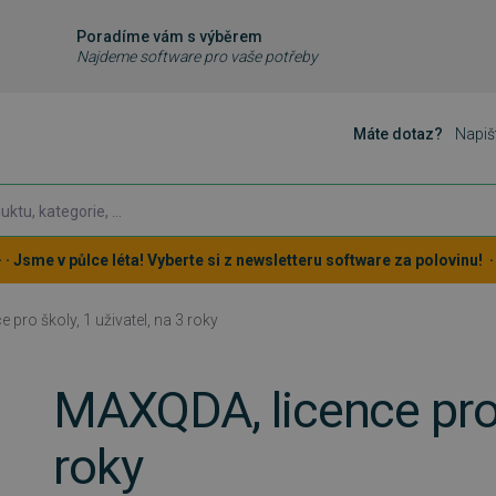
Poradíme vám s výběrem
Najdeme software pro vaše potřeby
Máte dotaz?
Napiš
 · · Jsme v půlce léta! Vyberte si z newsletteru software za polovinu! · ·
pro školy, 1 uživatel, na 3 roky
MAXQDA, licence pro š
roky