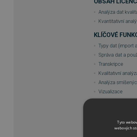
OBSAH LICEN
Analýza dat kvali
Kvantitativní anal
KLÍČOVÉ FUN
Typy dat (import 
Správa dat a použ
Transkripce
Kvalitativní analýz
Analýza smíšený
Vizualizace
Týmová práce
Report & Publish
Uživatelská komun
Tyto webov
webových st
Kvantitativní anal