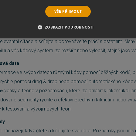
okou škálu dat
VŠE PŘIJMOUT
 správě celého vašeho výzkumného projektu. Snadno importujte
online průzkumů, webových stránek, obrázků, zvukových a video 
ZOBRAZIT PODROBNOSTI
t a dokonce i komentářů a tweetů na YouTube. Uspořádejte svůj m
É SOUBORY
VÝKONOVÉ SOUBORY
SOUBORY CÍLENÍ
levantní citace a sdílejte a porovnávejte práci s ostatními člen
ibilní a váš kódový systém lze rozšířit nebo vylepšit, stejně jako 
RY
NEZAŘAZENÉ SOUBORY
 svá data
nformace ve svých datech různými kódy pomocí běžných kódů, 
 rychle pomocí drag & drop nebo pomocí automatického kódová
é soubory
Výkonové soubory
Soubory cílení
Funkční soubory
Neza
yšlenky a teorie v poznámkách, které lze přilepit k jakémukoli 
ie umožňují základní funkce webových stránek, jako je přihlášení uživatele a správa 
ódované segmenty rychle a efektivně jediným kliknutím nebo vyu
rů cookie správně používat.
 k testování a vývoji nových teorií.
Provider
/
Vyprší
Popis
Doména
dy
5 měsíců
Google reCAPTCHA nastaví při spuštění potře
Google LLC
3 týdny
(_GRECAPTCHA) za účelem provedení analýzy ri
www.google.com
 přicházejí, když čtete a kódujete svá data. Poznámky jsou ide
29 minut
Tento soubor cookie se používá k rozlišení mezi