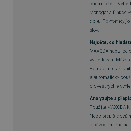
jejich uložení. Vy
Manager a funkce vy
__cf_bm
dobu. Poznámky jsou
slov.
basket
Najděte, co hledát
PHPSESSID
MAXQDA nabízí celo
vyhledávání. Můžete
Pomocí interaktivní
__cf_bm
a automaticky použ
provést rychlé vyh
PHPSESSID
Analyzujte a přepi
Použijte MAXQDA k p
VISITOR_PRIVACY_METAD
Nebo přepište svá m
s původními mediáln