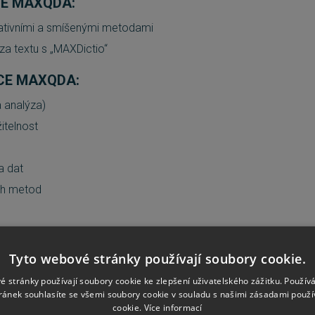
CE MAXQDA:
tativními a smíšenými metodami
ýza textu s „MAXDictio“
KCE MAXQDA:
a analýza)
itelnost
a dat
ch metod
Tyto webové stránky používají soubory cookie.
ita, jazyky a podpora
é stránky používají soubory cookie ke zlepšení uživatelského zážitku. Použív
ránek souhlasíte se všemi soubory cookie v souladu s našimi zásadami použí
ýza textu
cookie.
Více informací