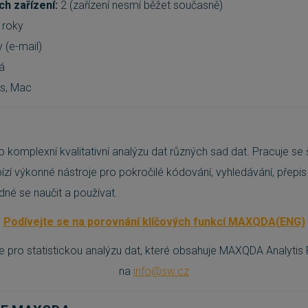
h zařízení:
2 (zařízení nesmí běžet současně)
 roky
 (e-mail)
á
s, Mac
ro komplexní kvalitativní analýzu dat různých sad dat. Pracuje se
zí výkonné nástroje pro pokročilé kódování, vyhledávání, přepis a
dné se naučit a používat.
Podívejte se na porovnání klíčových funkcí MAXQDA(ENG)
e pro statistickou analýzu dat, které obsahuje MAXQDA Analytis
na
info@sw.cz