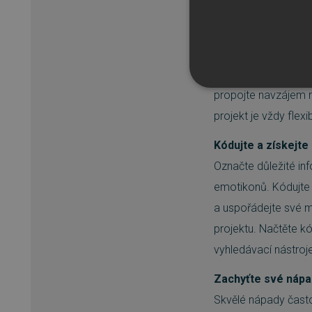
Použitelné pro šir
Použijte MAXQDA ke
diskusních skupin, 
bibliografických da
NEZBYTNĚ NUTN
propojte navzájem re
projekt je vždy flex
FUNKČNÍ SOUBO
Kódujte a získejte
Označte důležité i
emotikonů. Kódujte
Nezbytně nutn
a uspořádejte své m
Nezbytně nutné soubory cook
projektu. Načtěte k
bez nezbytně nutných soubo
vyhledávací nástroje
Název
Zachyťte své nápa
_GRECAPTCHA
Skvělé nápady často
__cf_bm