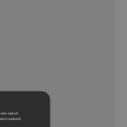
áním našich
vání souborů