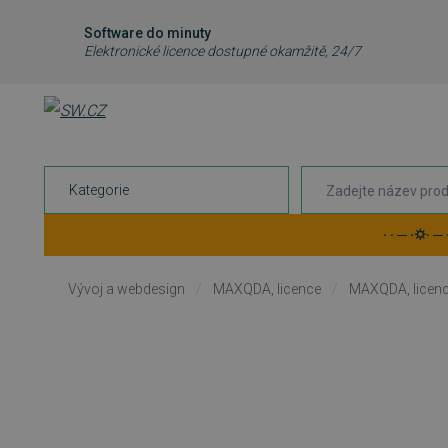
Software do minuty
Elektronické licence dostupné okamžitě, 24/7
Kategorie
· · ─ ·⛭· ─
Vývoj a webdesign
/
MAXQDA, licence
/
MAXQDA, licence 