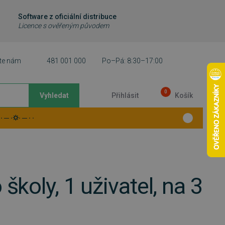
Software z oficiální distribuce
Licence s ověřeným původem
te nám
481 001 000
Po–Pá: 8:30–17:00
0
Vyhledat
Přihlásit
Košík
 ─ ·⛭· ─ · ·
koly, 1 uživatel, na 3