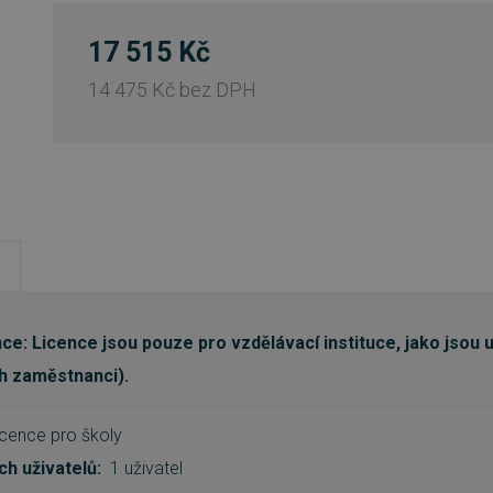
17 515 Kč
14 475 Kč
bez DPH
ce: Licence jsou pouze pro vzdělávací instituce, jako jsou 
ich zaměstnanci).
icence pro školy
ch uživatelů:
1 uživatel