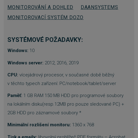
MONITOROVÁNÍ A DOHLED
DAANSYSTEMS
MONITOROVACÍ SYSTÉM DOZO
SYSTÉMOVÉ POŽADAVKY:
__cf_bm
29 minut
Cloudflare Inc.
55 sekund
.heureka.cz
Windows:
10
Windows server:
2012, 2016, 2019
CPU:
vícejádrový procesor, v současné době běžný
v těchto typech zařízení: PC/notebook/tablet/server
Paměť:
1 GB RAM 150 MB HDD pro programové soubory
basket
.www.sw.cz
2 týdny 6
na lokálním disku(resp.12MB pro pouze sledované PC) +
dní
2GB HDD pro záznamové soubory *
Minimální rozlišení monitoru:
1360 x 768
Tisk a emaily:
libovolný prohlížeč PDF formátu – Acrobat