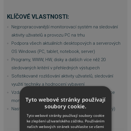
KLÍČOVÉ VLASTNOSTI:
Nejpropracovanější monitorovací systém na sledování
aktivity uživatelů a provozu PC na trhu
Podpora všech aktuálních desktopových a serverových
OS Windows (PC, tablet, notebook, server)
Programy, WWW, HW, disky a dalších více něž 20
sledovaných kritérií v přehledných výstupech
Sofistikované rozlišování aktivity uživatelů, sledování
využití techniky a hodnocení vybavení
Vzdálený přístup (odkudkoli na světě) a administrace
Tyto webové stránky používají
monitorovaných stanic
soubory cookie.
Nastavitelný způsob monitoringu (skrytý až otevřený)
Tyto webové stránky používají soubory cookie
ke zlepšení uživatelského zážitku. Používáním
našich webových stránek souhlasíte se všemi