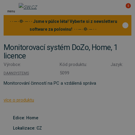
0
menu
· · ─ ·⛭· ─ · · Jsme v půlce léta! Vyberte si z newsletteru
software za polovinu! · · ─ ·⛭· ─ · ·
Monitorovací systém DoZo, Home, 1
licence
Výrobce:
Kód produktu:
Jazyk:
5099
DAANSYSTEMS
Monitorování činností na PC a vzdálená správa
více o produktu
Edice: Home
Lokalizace: CZ