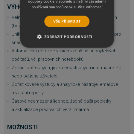
soubory cookie v souladu s našimi zásadami
VÝHODY
používání souborů cookie.
Více informací
Velmi snadný způsob nasazení i na rozsáhlých sítích
VŠE PŘIJMOUT
(bez nutnosti serveru)
Unikátní reportovací rozhraní a propojení informací pro
ZOBRAZIT PODROBNOSTI
snadnou analýzu managementu nebo IT
NEZBYTNĚ NUTNÉ SOUBORY
Automatická detekce vašich vzdáleně připojitelných
počítačů, vč. pracovních notebooků
VÝKONOVÉ SOUBORY
Získání potřebných, jinak nedostupných informací z PC
nebo od jeho uživatele
SOUBORY CÍLENÍ
Sofistikované výstupy a analytické nástroje, emailové
FUNKČNÍ SOUBORY
a vlastní reporty
Časově neomezená licence, žádné další poplatky
NEZAŘAZENÉ SOUBORY
a aktualizace pracovních verzí zdarma
MOŽNOSTI