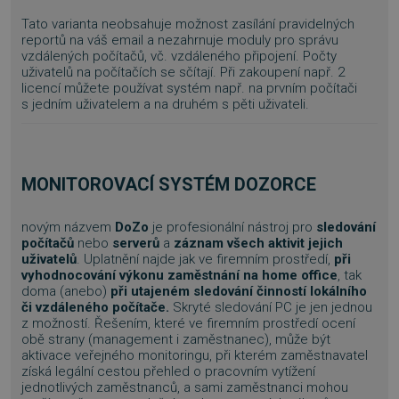
Tato varianta neobsahuje možnost zasílání pravidelných
reportů na váš email a nezahrnuje moduly pro správu
vzdálených počítačů, vč. vzdáleného připojení. Počty
uživatelů na počítačích se sčítají. Při zakoupení např. 2
licencí můžete používat systém např. na prvním počítači
s jedním uživatelem a na druhém s pěti uživateli.
MONITOROVACÍ SYSTÉM DOZORCE
novým názvem
DoZo
je profesionální nástroj pro
sledování
počítačů
nebo
serverů
a
záznam všech aktivit jejich
uživatelů
. Uplatnění najde jak ve firemním prostředí,
při
vyhodnocování výkonu zaměstnání na home office
, tak
doma (anebo)
při utajeném sledování činností lokálního
či vzdáleného počítače.
Skryté sledování PC je jen jednou
z možností. Řešením, které ve firemním prostředí ocení
obě strany (management i zaměstnanec), může být
aktivace veřejného monitoringu, při kterém zaměstnavatel
získá legální cestou přehled o pracovním vytížení
jednotlivých zaměstnanců, a sami zaměstnanci mohou