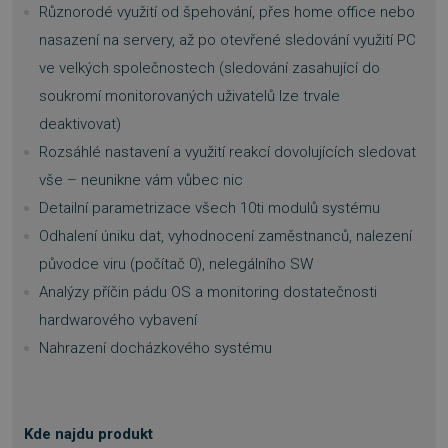
Nezbytně nutné soubory
Různorodé využití od špehování, přes home office nebo
Výkonové soubory
Soubory cílení
nasazení na servery, až po otevřené sledování využití PC
Funkční soubory
Nezařazené soubory
ve velkých společnostech (sledování zasahující do
soukromí monitorovaných uživatelů lze trvale
Nezbytně nutné soubory cookie umožňují
základní funkce webových stránek, jako je
deaktivovat)
přihlášení uživatele a správa účtu. Webové
stránky nelze bez nezbytně nutných souborů
Rozsáhlé nastavení a využití reakcí dovolujících sledovat
cookie správně používat.
vše – neunikne vám vůbec nic
Provider
/
Název
Vyprší
Doména
Detailní parametrizace všech 10ti modulů systému
_GRECAPTCHA
5 měsíců
Odhalení úniku dat, vyhodnocení zaměstnanců, nalezení
Google LLC
3 týdny
www.google.com
původce viru (počítač 0), nelegálního SW
Analýzy příčin pádu OS a monitoring dostatečnosti
hardwarového vybavení
Nahrazení docházkového systému
__cf_bm
29 minut
Cloudflare Inc.
54 sekund
.discordapp.net
Kde najdu produkt