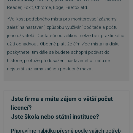
Reader, Foxit, Chrome, Edge, Firefox atd.
PHPSESSID
Zavřením
PHP.net
*Velikost potřebného místa pro monitorovací záznamy
prohlížeče
.www.sw.sk
záleží na nastavení, způsobu využívání počítače a počtu
jeho uživatelů. Dostatečnou velikost nelze bez praktického
užití odhadnout. Obecně platí, že čím více místa na disku
poskytnete, tím dále se budete schopni podívat do
historie, protože při dosažení nastaveného limitu se
nejstarší záznamy začnou postupně mazat.
Jste firma a máte zájem o větší počet
licencí?
Jste škola nebo státní instituce?
__cf_bm
29 minut
Cloudflare Inc.
Připravíme nabídku přesně podle vašich potřeb