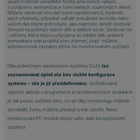
využít možnost usnadnění tvorby pracovních výkazů
s podporou anonymizace tolerovaných soukromých aktivit.
Můžete sledovat chování svých zaměstnanců, hodnotit
jejich efektivitu, případně odhalit zneužívání techniky nebo
vašich dat stejně jednoduše, jako naprosto skrytě sledovat
činnosti na počítači vašich dětí a dalších osob. Sledovat lze
i zařízení, která nejsou připojena do lokální sítě, veškerá
komunikace pak probíhá přes internet, popř. můžete
vyhodnocovat záznamy přímo na monitorovaném počítači.
Díky jedinečným vlastnostem systému DoZo
lze
zaznamenávat úplně vše bez složité konfigurace
systému – vše je již předdefinováno
. Sofistikovaný
výpočet aktivity v programech a na internetových stránkách
je tak pouze začátek toho, co se díky monitoringu můžete
dozvědět, čemu můžete předejít a kde ušetřit. Navíc
monitorování PC vhodně doplní vaše další bezpečnostní
opatření.