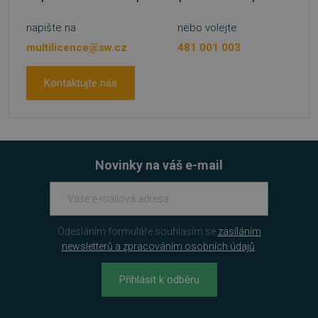
57 sekund
.heureka.group
napište na
nebo volejte
multilicence@sw.cz
481 001 003
Kontaktujte nás
PHPSESSID
Zavřením
PHP.net
prohlížeče
.www.sw.cz
Novinky na váš e-mail
Odesláním formuláře souhlasím se
zasíláním
newsletterů a zpracováním osobních údajů
.
Přihlásit k odběru