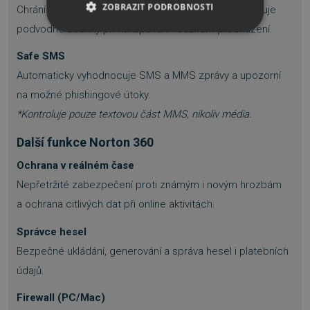
ZOBRAZIT PODROBNOSTI
Chrání při pohybu na internetu pomocí AI, která odhaluje
podvodné stránky při nakupování i běžném procházení.
NEZBYTNĚ NUTNÉ SOUBORY
Safe SMS
VÝKONOVÉ SOUBORY
Automaticky vyhodnocuje SMS a MMS zprávy a upozorní
na možné phishingové útoky.
SOUBORY CÍLENÍ
*Kontroluje pouze textovou část MMS, nikoliv média.
FUNKČNÍ SOUBORY
Další funkce Norton 360
Ochrana v reálném čase
NEZAŘAZENÉ SOUBORY
Nepřetržité zabezpečení proti známým i novým hrozbám
a ochrana citlivých dat při online aktivitách.
Správce hesel
Nezbytně nutné soubory
Bezpečné ukládání, generování a správa hesel i platebních
Výkonové soubory
Soubory cílení
údajů.
Funkční soubory
Nezařazené soubory
Firewall (PC/Mac)
Nezbytně nutné soubory cookie umožňují
základní funkce webových stránek, jako je