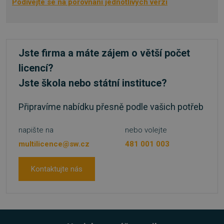
Podívejte se na porovnání jednotlivých verzí
PHPSESSID
Zavřením
PHP.net
prohlížeče
.www.sw.cz
Jste firma a máte zájem o větší počet
licencí?
Jste škola nebo státní instituce?
Připravíme nabídku přesně podle vašich potřeb
napište na
nebo volejte
multilicence@sw.cz
481 001 003
Kontaktujte nás