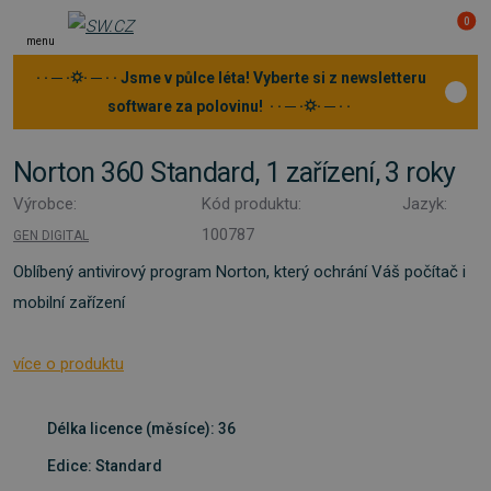
0
menu
· · ─ ·⛭· ─ · · Jsme v půlce léta! Vyberte si z newsletteru
software za polovinu! · · ─ ·⛭· ─ · ·
Norton 360 Standard, 1 zařízení, 3 roky
Výrobce:
Kód produktu:
Jazyk:
100787
GEN DIGITAL
Oblíbený antivirový program Norton, který ochrání Váš počítač i
mobilní zařízení
více o produktu
Délka licence (měsíce): 36
Edice: Standard