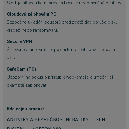
Sleduje síťovou komunikaci a blokuje neoprávněné přístupy.
přihlášení uživatele a správa účtu. Webové
stránky nelze bez nezbytně nutných souborů
cookie správně používat.
Cloudové zálohování PC
Provider
/
Bezpečné ukládání souborů proti ztrátě dat, poruše disku,
Název
Vyprší
Doména
krádeži nebo ransomwaru.
_GRECAPTCHA
5 měsíců
Google LLC
3 týdny
www.google.com
Secure VPN
Šifrované a anonymní připojení k internetu bez sledování
aktivit.
SafeCam (PC)
Upozorní na pokus o přístup k webkameře a umožní jej
__cf_bm
29 minut
Cloudflare Inc.
54 sekund
.discordapp.net
okamžitě zablokovat.
Kde najdu produkt
ANTIVIRY A BEZPEČNOSTNÍ BALÍKY
GEN