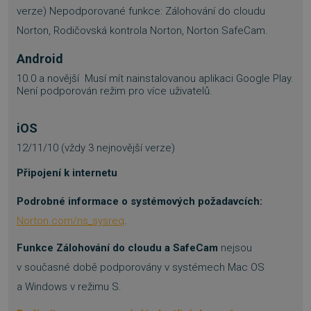
verze) Nepodporované funkce: Zálohování do cloudu
Norton, Rodičovská kontrola Norton, Norton SafeCam.
Android
10.0 a novější Musí mít nainstalovanou aplikaci Google Play.
Není podporován režim pro více uživatelů.
iOS
12/11/10 (vždy 3 nejnovější verze)
Připojení k internetu
Podrobné informace o systémových požadavcích:
Norton.com/ns_sysreq
.
__cf_bm
29 minut
Cloudflare Inc.
57 sekund
.heureka.group
Funkce Zálohování do cloudu a SafeCam
nejsou
v současné době podporovány v systémech Mac OS
a Windows v režimu S.