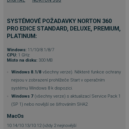
DIGITAL
NORTON 360
__cf_bm
29 minut
Cloudflare Inc.
55 sekund
.heureka.cz
SYSTÉMOVÉ POŽADAVKY NORTON 360
PRO EDICE STANDARD, DELUXE, PREMIUM,
PLATINUM:
Windows:
11/10/8.1/8/7
CPU:
1 GHz
Místo na disku:
300 MB
basket
.www.sw.cz
2 týdny 6
dní
Windows 8.1/8
všechny verze). Některé funkce ochrany
nejsou v zobrazení prohlížeče Start v operačním
systému Windows 8 k dispozici.
Windows 7
(všechny verze) s aktualizací Service Pack 1
(SP 1) nebo novější se šifrováním SHA2
PHPSESSID
Zavřením
PHP.net
MacOs
prohlížeče
.www.sw.sk
10.14/10.13/10.12 (vždy 2 nejnovější