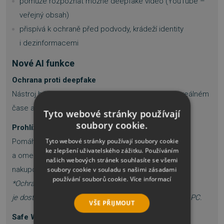
pomůže rozpoznat možné deepfake video (YouTube –
veřejný obsah)
přispívá k ochraně před podvody, krádeží identity
i dezinformacemi
Nové AI funkce
Ochrana proti deepfake
Nástroj běžící na Windows analyzuje zvuk i video v reálném
čase a upozorní na syntetické nebo upravené hlasy.
Tyto webové stránky používají
soubory cookie.
Prohlížeč s ochranou soukromí
Tyto webové stránky používají soubory cookie
Pomáhá rozpoznat bezpečné weby, blokuje phishing
ke zlepšení uživatelského zážitku. Používáním
a omezuje rušivé reklamy. Umožňuje bezpečnější
našich webových stránek souhlasíte se všemi
nakupování, bankovnictví i běžné prohlížení.
soubory cookie v souladu s našimi zásadami
používání souborů cookie.
Více informací
*Ochrana proti novým (zero-day) phishing útokům
je dostupná pouze ve verzi Norton Private Browser pro PC.
VŠE PŘIJMOUT
Safe Web