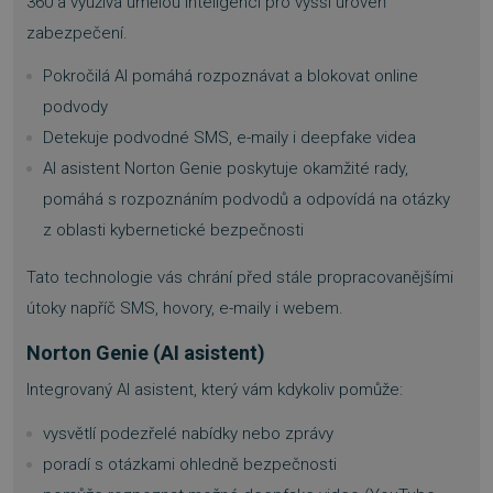
360 a využívá umělou inteligenci pro vyšší úroveň
zabezpečení.
Pokročilá AI pomáhá rozpoznávat a blokovat online
podvody
Detekuje podvodné SMS, e-maily i deepfake videa
AI asistent Norton Genie poskytuje okamžité rady,
pomáhá s rozpoznáním podvodů a odpovídá na otázky
z oblasti kybernetické bezpečnosti
Tato technologie vás chrání před stále propracovanějšími
útoky napříč SMS, hovory, e-maily i webem.
Norton Genie (AI asistent)
Integrovaný AI asistent, který vám kdykoliv pomůže:
vysvětlí podezřelé nabídky nebo zprávy
poradí s otázkami ohledně bezpečnosti