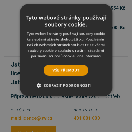
od
1 954 Kč
O&O DiskRecovery 14 Professional
Tyto webové stránky používají
soubory cookie.
od
985 Kč
O&O DiskImage 22 Premium
Tyto webové stránky používají soubory cookie
ke zlepšení uživatelského zážitku. Používáním
našich webových stránek souhlasíte se všemi
soubory cookie v souladu s našimi zásadami
používání souborů cookie.
Více informací
Jste firma a máte zájem o větší počet
VŠE PŘIJMOUT
licencí?
Jste škola nebo státní instituce?
ZOBRAZIT PODROBNOSTI
Připravíme nabídku přesně podle vašich potřeb
NEZBYTNĚ NUTNÉ SOUBORY
napište na
nebo volejte
VÝKONOVÉ SOUBORY
multilicence@sw.cz
481 001 003
SOUBORY CÍLENÍ