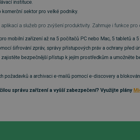
ávací instituce.
ro komerční sektor pro velké podniky.
aplikací a služeb pro zvýšení produktivity. Zahrnuje i funkce pr
pro mobilní zařízení až na 5 počítačů PC nebo Mac, 5 tabletů a 5 
ocí šifrování zpráv, správy přístupových práv a ochrany před ún
zajistěte bezpečnější přístup k jejím prostředkům a umožněte bez
ch požadavků a archivaci e-mailů pomocí e-discovery a blokování
ilou správu zařízení a vyšší zabezpečení? Využijte plány
Mi