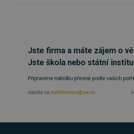
FUNKČNÍ SOUBO
Nezbytně nutn
Nezbytně nutné soubory cook
bez nezbytně nutných soubo
Jste firma a máte zájem o vě
Název
Jste škola nebo státní instit
_GRECAPTCHA
Připravíme nabídku přesně podle vašich potř
__cf_bm
napište na
multilicence@sw.cz
n
__cf_bm
basket
PHPSESSID