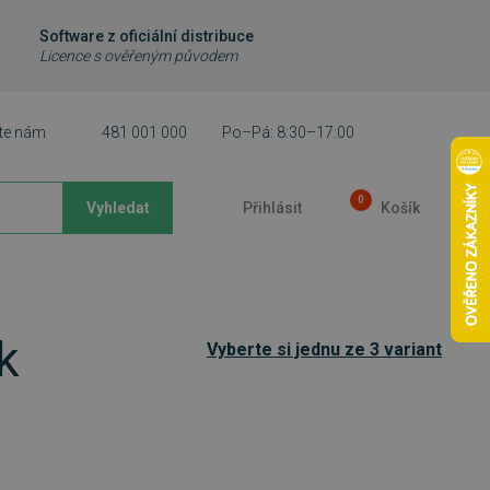
Software z oficiální distribuce
Licence s ověřeným původem
te nám
481 001 000
Po–Pá: 8:30–17:00
0
Vyhledat
Přihlásit
Košík
k
Vyberte si jednu ze 3 variant