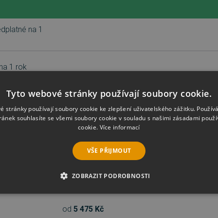
edplatné na 1
na 1 rok
Tyto webové stránky používají soubory cookie.
 1 rok
é stránky používají soubory cookie ke zlepšení uživatelského zážitku. Použív
ránek souhlasíte se všemi soubory cookie v souladu s našimi zásadami použí
cookie.
Více informací
VŠE PŘIJMOUT
ZOBRAZIT PODROBNOSTI
od
2 084 Kč
Microsoft 365 Plány, př
É SOUBORY
VÝKONOVÉ SOUBORY
SOUBORY CÍLENÍ
od
5 475 Kč