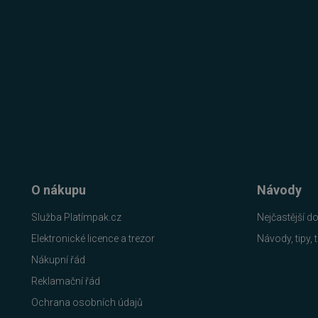
__cf_bm
PHPSESSID
VISITOR_PRIVACY_METAD
O nákupu
Návody
udid
Služba Platímpak.cz
Nejčastější d
Elektronické licence a trezor
Návody, tipy, t
CookieScriptConsent
Nákupní řád
Reklamační řád
Ochrana osobních údajů
Název