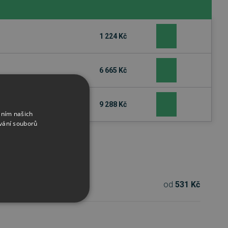
1 224 Kč
6 665 Kč
9 288 Kč
áním našich
vání souborů
od
531 Kč
edplatné na 1 rok