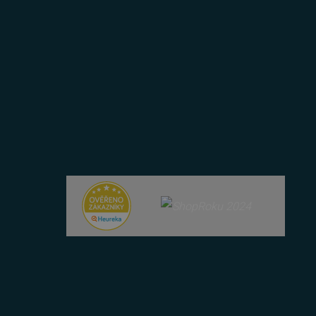
ované číslo, jeho použití
 příkladem je udržování
 lidmi a roboty. To je pro
zprávy o používání jejich
azyce PHP. Toto je
ní proměnných relací
ované číslo, jeho použití
 příkladem je udržování
u uživatele a volby
menává údaje o souhlasu
ních údajů a nastavením,
oucích sezeních
 zařízení, která mají
ání a zlepšila uživatelskou
cript.com k zapamatování
níků. Je nutné, aby banner
Popis