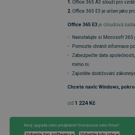
Office 365 A3 slouží pro vzděl
Office 365 E3 je určen jako p
Office 365 E3
je cloudová sada 
Nainstalujte si Microsoft 365 
Pomozte chránit informace pom
Zabezpečte data společnosti, 
mimo ni.
Zajistěte dodržování zákonný
Chcete navíc Windows, pokroč
od
1 224 Kč
Nový, upgrade nebo předplatné?:
Domácnost nebo firma?: