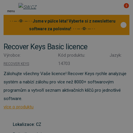
0
menu
· · ─ ·⛭· ─ · · Jsme v půlce léta! Vyberte si z newsletteru
software za polovinu! · · ─ ·⛭· ─ · ·
Recover Keys Basic licence
Výrobce:
Kód produktu:
Jazyk:
14703
RECOVER KEYS
Zálohujte všechny Vaše licence! Recover Keys rychle analyzuje
systém a nabízí zálohu pro více než 8000+ softwarovým
programům a vytvoří seznam aktivačních klíčů pro jednotlivé
software.
více o produktu
Lokalizace: CZ