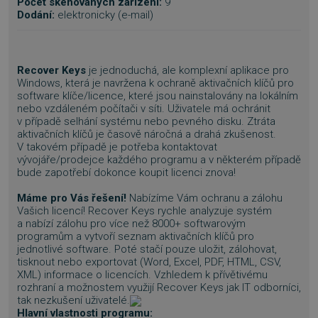
Počet skenovaných zařízení:
9
Dodání:
elektronicky (e-mail)
Recover Keys
je jednoduchá, ale komplexní aplikace pro
Windows, která je navržena k ochraně aktivačních klíčů pro
software klíče/licence, které jsou nainstalovány na lokálním
nebo vzdáleném počítači v síti. Uživatele má ochránit
v případě selhání systému nebo pevného disku. Ztráta
aktivačních klíčů je časově náročná a drahá zkušenost.
V takovém případě je potřeba kontaktovat
vývojáře/prodejce každého programu a v některém případě
bude zapotřebí dokonce koupit licenci znova!
Máme pro Vás řešení!
Nabízíme Vám ochranu a zálohu
Vašich licencí! Recover Keys rychle analyzuje systém
a nabízí zálohu pro více než 8000+ softwarovým
programům a vytvoří seznam aktivačních klíčů pro
jednotlivé software. Poté stačí pouze uložit, zálohovat,
tisknout nebo exportovat (Word, Excel, PDF, HTML, CSV,
XML) informace o licencích. Vzhledem k přívětivému
rozhraní a možnostem využijí Recover Keys jak IT odborníci,
tak nezkušení uživatelé.
Hlavní vlastnosti programu: