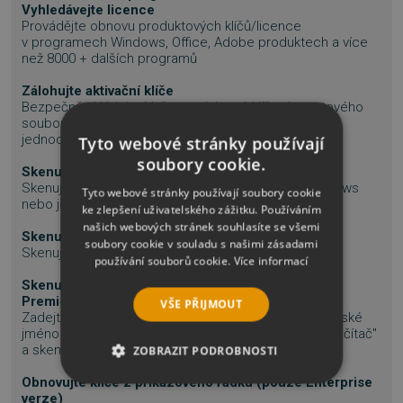
Vyhledávejte licence
Provádějte obnovu produktových klíčů/licence
v programech Windows, Office, Adobe produktech a více
než 8000 + dalších programů
Zálohujte aktivační klíče
Bezpečně ukládejte Vaše produktové klíče do textového
souboru, Word, Excel, PDF, HTML, CSV, XML nebo
jednoduše vytiskněte.
Tyto webové stránky používají
soubory cookie.
Skenujte další Windows nebo HDD
Skenujte licence v dalším operačním systému Windows
Tyto webové stránky používají soubory cookie
nebo jiný HDD (bootovací či nikoliv)
ke zlepšení uživatelského zážitku. Používáním
našich webových stránek souhlasíte se všemi
Skenujte vzdálené počítače
soubory cookie v souladu s našimi zásadami
Skenujte licence také na vzdáleném počítači v síti.
používání souborů cookie.
Více informací
Skenujte několik počítačů najednou (pouze verze
Premier/Enterprise)
VŠE PŘIJMOUT
Zadejte název počítače nebo jeho IP adresu, uživatelské
jméno a heslo v dialogovém okně "SCAN vzdálený počítač"
a skenujte další PC v síti.
ZOBRAZIT PODROBNOSTI
Obnovujte klíče z příkazového řádku (pouze Enterprise
NEZBYTNĚ NUTNÉ SOUBORY
verze)