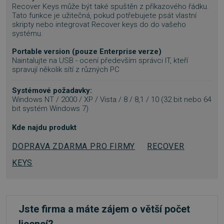
Recover Keys může být také spuštěn z příkazového řádku.
Tato funkce je užitečná, pokud potřebujete psát vlastní
VÝKONOVÉ SOUBORY
skripty nebo integrovat Recover keys do do vašeho
systému.
SOUBORY CÍLENÍ
Portable version (pouze Enterprise verze)
Naintalujte na USB - ocení především správci IT, kteří
FUNKČNÍ SOUBORY
spravují několik sítí z různých PC
NEZAŘAZENÉ SOUBORY
Systémové požadavky:
Windows NT / 2000 / XP / Vista / 8 / 8,1 / 10 (32 bit nebo 64
bit systém Windows 7)
Kde najdu produkt
Nezbytně nutné soubory
DOPRAVA ZDARMA PRO FIRMY
RECOVER
Výkonové soubory
Soubory cílení
KEYS
Funkční soubory
Nezařazené soubory
Nezbytně nutné soubory cookie umožňují
základní funkce webových stránek, jako je
přihlášení uživatele a správa účtu. Webové
stránky nelze bez nezbytně nutných souborů
Jste firma a máte zájem o větší počet
cookie správně používat.