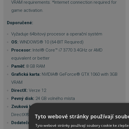
VRAM requirements. *Internet connection required for
game activation.
Doporučené:
Vyžaduje 64bitový procesor a operační systém
OS:
WINDOWS® 10 (64-BIT Required)
Procesor:
Intel® Core™ i7 3770 3.4GHz or AMD
equivalent or better
Paměť:
8 GB RAM
Grafická karta:
NVIDIA® GeForce® GTX 1060 with 3GB
VRAM
DirectX:
Verze 12
Pevný disk:
24 GB volného místa
Zvuková karta:
DirectSound compatible (must support
DirectX® 9.0c or higher)
Tyto webové stránky používají soub
Dodatečné poznámky:
Hardware specification target
Tyto webové stránky používají soubory cookie ke zlepše