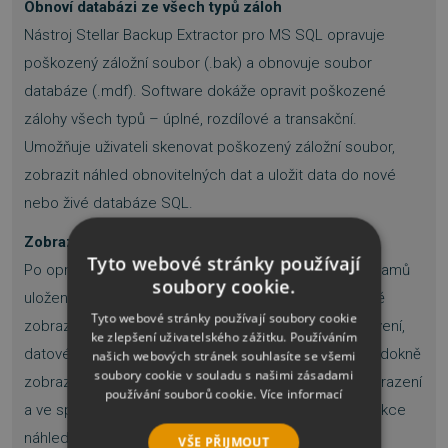
Obnoví databázi ze všech typů záloh
Nástroj Stellar Backup Extractor pro MS SQL opravuje
poškozený záložní soubor (.bak) a obnovuje soubor
databáze (.mdf). Software dokáže opravit poškozené
zálohy všech typů – úplné, rozdílové a transakční.
Umožňuje uživateli skenovat poškozený záložní soubor,
zobrazit náhled obnovitelných dat a uložit data do nové
nebo živé databáze SQL.
Zobrazí náhled opravené databáze
Tyto webové stránky používají
Po opravě SQL databáze nástroj zobrazí náhled záznamů
soubory cookie.
uložených v databázovém souboru. V levém podokně
Tyto webové stránky používají soubory cookie
zobrazuje tabulky, pohledy, synonyma, výchozí nastavení,
ke zlepšení uživatelského zážitku. Používáním
datové typy atd. ve stromové struktuře. V pravém podokně
našich webových stránek souhlasíte se všemi
soubory cookie v souladu s našimi zásadami
zobrazuje obsah položky vybrané ve stromovém zobrazení
používání souborů cookie.
Více informací
a ve spodním podokně zobrazuje protokol zpráv. Funkce
náhledu databáze je k dispozici také v softwaru SQL
VŠE PŘIJMOUT