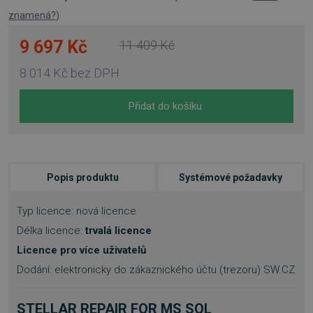
znamená?
)
9 697 Kč
11 409 Kč
8 014 Kč
bez DPH
Přidat do košíku
Popis produktu
Systémové požadavky
Typ licence: nová licence
Délka licence:
trvalá licence
Licence pro více uživatelů
Dodání: elektronicky do zákaznického účtu (trezoru) SW.CZ
STELLAR REPAIR FOR MS SQL