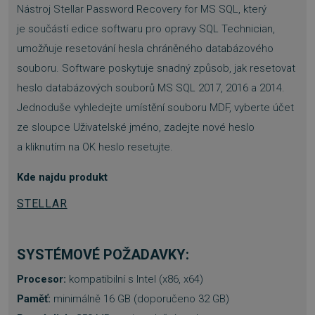
Nástroj Stellar Password Recovery for MS SQL, který
Nezbytně nutné soubory cookie umožňují
základní funkce webových stránek, jako je
je součástí edice softwaru pro opravy SQL Technician,
přihlášení uživatele a správa účtu. Webové
stránky nelze bez nezbytně nutných souborů
umožňuje resetování hesla chráněného databázového
cookie správně používat.
souboru. Software poskytuje snadný způsob, jak resetovat
Provider
/
Název
Vyprší
heslo databázových souborů MS SQL 2017, 2016 a 2014.
Doména
Jednoduše vyhledejte umístění souboru MDF, vyberte účet
_GRECAPTCHA
5 měsíců
Google LLC
3 týdny
www.google.com
ze sloupce Uživatelské jméno, zadejte nové heslo
a kliknutím na OK heslo resetujte.
Kde najdu produkt
STELLAR
__cf_bm
29 minut
Cloudflare Inc.
54 sekund
.discordapp.net
SYSTÉMOVÉ POŽADAVKY:
Procesor:
kompatibilní s Intel (x86, x64)
Paměť:
minimálně 16 GB (doporučeno 32 GB)