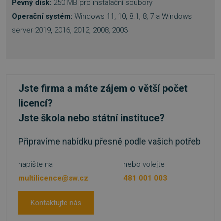
Pevný disk:
250 MB pro instalační soubory
Operační systém:
Windows 11, 10, 8.1, 8, 7 a Windows
server 2019, 2016, 2012, 2008, 2003
__cf_bm
29 minut
Cloudflare Inc.
55 sekund
.heureka.cz
Jste firma a máte zájem o větší počet
licencí?
Jste škola nebo státní instituce?
basket
.www.sw.cz
2 týdny 6
dní
Připravíme nabídku přesně podle vašich potřeb
napište na
nebo volejte
multilicence@sw.cz
481 001 003
Kontaktujte nás
PHPSESSID
Zavřením
PHP.net
prohlížeče
.www.sw.sk