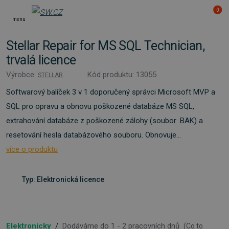
0
menu
Stellar Repair for MS SQL Technician,
trvalá licence
Výrobce:
Kód produktu: 13055
STELLAR
Softwarový balíček 3 v 1 doporučený správci Microsoft MVP a
SQL pro opravu a obnovu poškozené databáze MS SQL,
extrahování databáze z poškozené zálohy (soubor .BAK) a
resetování hesla databázového souboru. Obnovuje...
více o produktu
Typ: Elektronická licence
Elektronicky
/
Dodáváme do 1 - 2 pracovních dnů
(
Co to