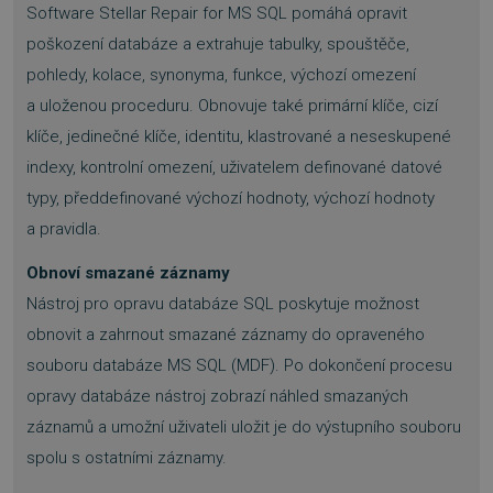
Software Stellar Repair for MS SQL pomáhá opravit
poškození databáze a extrahuje tabulky, spouštěče,
pohledy, kolace, synonyma, funkce, výchozí omezení
a uloženou proceduru. Obnovuje také primární klíče, cizí
klíče, jedinečné klíče, identitu, klastrované a neseskupené
indexy, kontrolní omezení, uživatelem definované datové
typy, předdefinované výchozí hodnoty, výchozí hodnoty
a pravidla.
Obnoví smazané záznamy
Nástroj pro opravu databáze SQL poskytuje možnost
obnovit a zahrnout smazané záznamy do opraveného
souboru databáze MS SQL (MDF). Po dokončení procesu
opravy databáze nástroj zobrazí náhled smazaných
záznamů a umožní uživateli uložit je do výstupního souboru
spolu s ostatními záznamy.