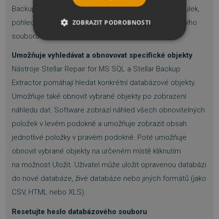
Backup Extractor. Zobrazuje náhledy tabulek, dat tabulek,
pohledů, omezení, indexů, klíčů atd. vybraného záložního
ZOBRAZIT PODROBNOSTI
souboru databáze.
NEZBYTNĚ NUTNÉ SOUBORY
Umožňuje vyhledávat a obnovovat specifické objekty
VÝKONOVÉ SOUBORY
Nástroje Stellar Repair for MS SQL a Stellar Backup
Extractor pomáhají hledat konkrétní databázové objekty.
SOUBORY CÍLENÍ
Umožňuje také obnovit vybrané objekty po zobrazení
náhledu dat. Software zobrazí náhled všech obnovitelných
FUNKČNÍ SOUBORY
položek v levém podokně a umožňuje zobrazit obsah
NEZAŘAZENÉ SOUBORY
jednotlivé položky v pravém podokně. Poté umožňuje
obnovit vybrané objekty na určeném místě kliknutím
na možnost Uložit. Uživatel může uložit opravenou databázi
do nové databáze, živé databáze nebo jiných formátů (jako
Nezbytně nutné soubory
CSV, HTML nebo XLS).
Výkonové soubory
Soubory cílení
Funkční soubory
Nezařazené soubory
Resetujte heslo databázového souboru