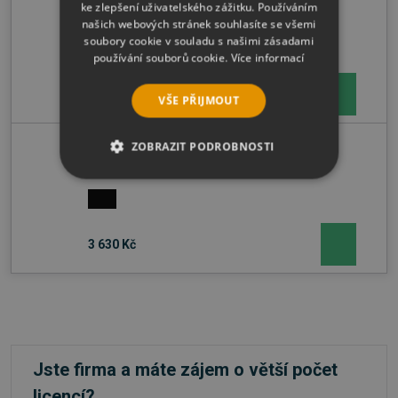
Total Commander - 3 Licence
ke zlepšení uživatelského zážitku. Používáním
našich webových stránek souhlasíte se všemi
soubory cookie v souladu s našimi zásadami
používání souborů cookie.
Více informací
2 420 Kč
VŠE PŘIJMOUT
ZOBRAZIT PODROBNOSTI
Total Commander - 5 Licence
NEZBYTNĚ NUTNÉ SOUBORY
VÝKONOVÉ SOUBORY
3 630 Kč
SOUBORY CÍLENÍ
FUNKČNÍ SOUBORY
NEZAŘAZENÉ SOUBORY
Jste firma a máte zájem o větší počet
licencí?