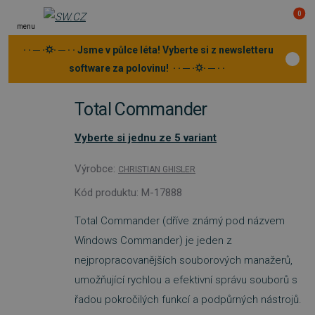
0
menu
· · ─ ·⛭· ─ · · Jsme v půlce léta! Vyberte si z newsletteru
software za polovinu! · · ─ ·⛭· ─ · ·
Total Commander
Vyberte si jednu ze 5 variant
Výrobce:
CHRISTIAN GHISLER
Kód produktu: M-17888
Total Commander (dříve známý pod názvem
Windows Commander) je jeden z
nejpropracovanějších souborových manažerů,
umožňující rychlou a efektivní správu souborů s
řadou pokročilých funkcí a podpůrných nástrojů.