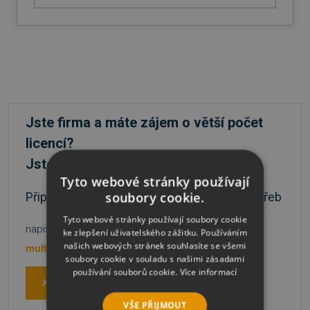
Jste firma a máte zájem o větší počet
licencí?
Jste škola nebo státní instituce?
Tyto webové stránky používají
soubory cookie.
Připravíme nabídku přesně podle vašich potřeb
Tyto webové stránky používají soubory cookie
napište na
nebo volejte
ke zlepšení uživatelského zážitku. Používáním
našich webových stránek souhlasíte se všemi
multilicence@sw.cz
481 001 003
soubory cookie v souladu s našimi zásadami
používání souborů cookie.
Více informací
Kontaktujte nás
VŠE PŘIJMOUT