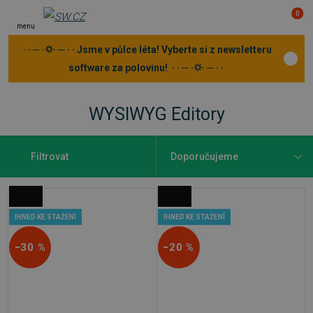
0
menu
· · ─ ·⛭· ─ · · Jsme v půlce léta! Vyberte si z newsletteru
software za polovinu! · · ─ ·⛭· ─ · ·
WYSIWYG Editory
Filtrovat
IHNED KE STAŽENÍ
IHNED KE STAŽENÍ
−30 %
−20 %