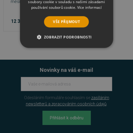
měsíců
soubory cookie v souladu s našimi zásadami
používání souborů cookie.
Více informací
12 336 Kč
VŠE PŘIJMOUT
ZOBRAZIT PODROBNOSTI
NEZBYTNĚ NUTNÉ SOUBORY
VÝKONOVÉ SOUBORY
Novinky na váš e-mail
SOUBORY CÍLENÍ
FUNKČNÍ SOUBORY
Odesláním formuláře souhlasím se
zasíláním
newsletterů a zpracováním osobních údajů
.
NEZAŘAZENÉ SOUBORY
Přihlásit k odběru