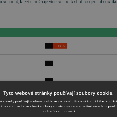
 souborů, který umožnuje více souborů sbalit do jednoho balíku 
−10 %
Tyto webové stránky používají soubory cookie.
é stránky používají soubory cookie ke zlepšení uživatelského zážitku. Použív
ránek souhlasíte se všemi soubory cookie v souladu s našimi zásadami použí
cookie.
Více informací