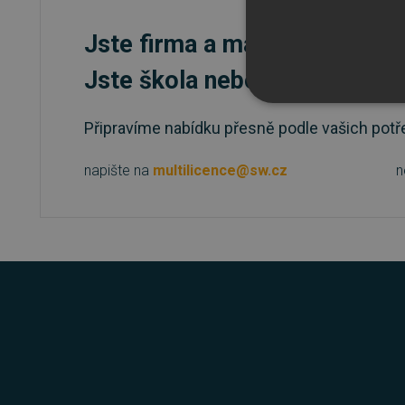
Jste firma a máte zájem o vě
Jste škola nebo státní instit
NEZBYTNĚ NUTN
Připravíme nabídku přesně podle vašich potř
FUNKČNÍ SOUBO
napište na
multilicence@sw.cz
n
Nezbytně nutn
Nezbytně nutné soubory cook
bez nezbytně nutných soubo
Název
_GRECAPTCHA
__cf_bm