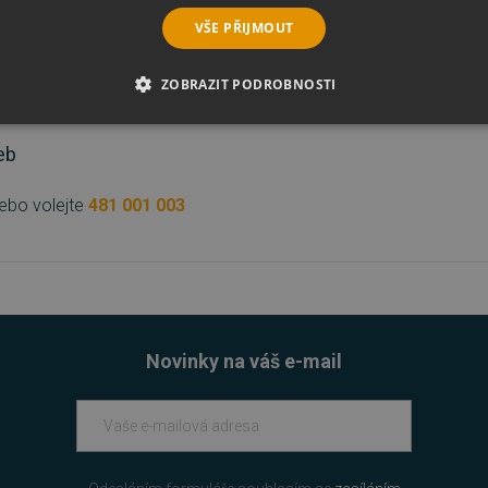
VŠE PŘIJMOUT
tší počet licencí?
ZOBRAZIT PODROBNOSTI
uce?
É SOUBORY
VÝKONOVÉ SOUBORY
SOUBORY CÍLENÍ
eb
RY
NEZAŘAZENÉ SOUBORY
ebo volejte
481 001 003
é soubory
Výkonové soubory
Soubory cílení
Funkční soubory
Neza
ie umožňují základní funkce webových stránek, jako je přihlášení uživatele a správa 
rů cookie správně používat.
Novinky na váš e-mail
Provider
/
Vyprší
Popis
Doména
5 měsíců
Google reCAPTCHA nastaví při spuštění potře
Google LLC
3 týdny
(_GRECAPTCHA) za účelem provedení analýzy ri
www.google.com
29 minut
Tento soubor cookie se používá k rozlišení mezi
Cloudflare Inc.