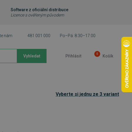
Software z oficiální distribuce
Licence s ověřeným původem
te nám
481 001 000
Po–Pá: 8:30–17:00
0
Vyhledat
Přihlásit
Košík
Vyberte si jednu ze 3 variant