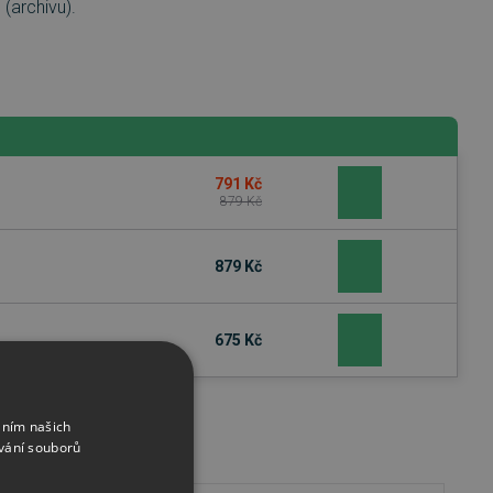
(archivu).
791 Kč
879 Kč
879 Kč
675 Kč
áním našich
vání souborů