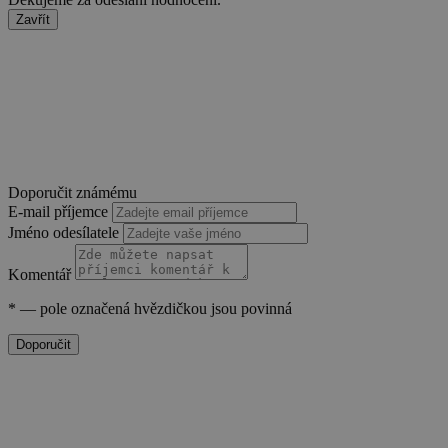
Zavřít
basket
.www.sw.cz
2 týdny 6
dní
Doporučit známému
E-mail příjemce
Jméno odesílatele
Komentář
*
— pole označená hvězdičkou jsou povinná
PHPSESSID
Zavřením
PHP.net
prohlížeče
.www.sw.sk
Doporučit