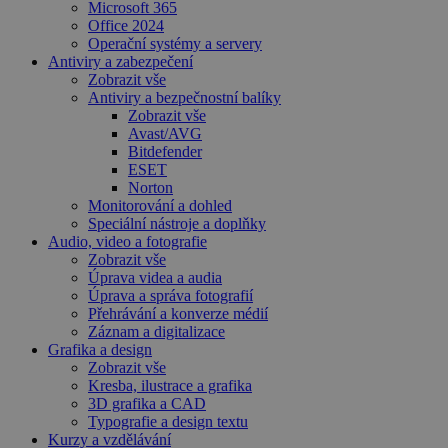
Microsoft 365
Office 2024
Operační systémy a servery
Antiviry a zabezpečení
Zobrazit vše
Antiviry a bezpečnostní balíky
Zobrazit vše
Avast/AVG
Bitdefender
ESET
Norton
Monitorování a dohled
Speciální nástroje a doplňky
Audio, video a fotografie
Zobrazit vše
Úprava videa a audia
Úprava a správa fotografií
Přehrávání a konverze médií
Záznam a digitalizace
Grafika a design
Zobrazit vše
Kresba, ilustrace a grafika
3D grafika a CAD
Typografie a design textu
Kurzy a vzdělávání