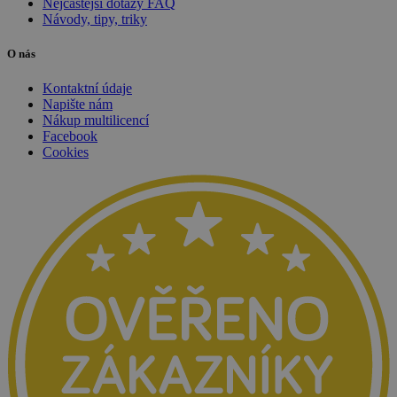
Nejčastější dotazy FAQ
Návody, tipy, triky
O nás
Kontaktní údaje
Napište nám
Nákup multilicencí
Facebook
Cookies
udid
.sw.cz
4 týdny 2
dny