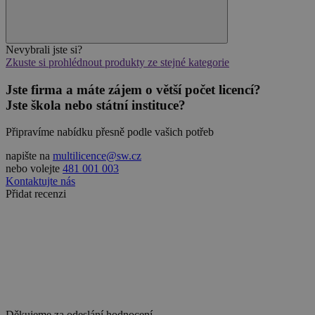
Provider
/
Název
Vyprší
Doména
_GRECAPTCHA
5 měsíců
Google LLC
3 týdny
www.google.com
Nevybrali jste si?
Zkuste si prohlédnout produkty ze stejné kategorie
Jste firma a máte zájem o větší počet licencí?
Jste škola nebo státní instituce?
Připravíme nabídku přesně podle vašich potřeb
__cf_bm
29 minut
Cloudflare Inc.
54 sekund
.discordapp.net
napište na
multilicence@sw.cz
nebo volejte
481 001 003
Kontaktujte nás
Přidat recenzi
__cf_bm
29 minut
Cloudflare Inc.
55 sekund
.heureka.cz
Děkujeme za odeslání hodnocení.