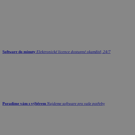
Software do minuty
Elektronické licence dostupné okamžitě, 24/7
Poradíme vám s výběrem
Najdeme software pro vaše potřeby