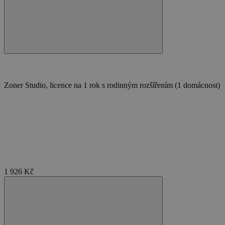
VÝKONOVÉ SOUBORY
SOUBORY CÍLENÍ
FUNKČNÍ SOUBORY
Zoner Studio, licence na 1 rok s rodinným rozšířením (1 domácnost)
NEZAŘAZENÉ SOUBORY
Nezbytně nutné soubory
Výkonové soubory
Soubory cílení
Funkční soubory
Nezařazené soubory
1 926 Kč
Nezbytně nutné soubory cookie umožňují
základní funkce webových stránek, jako je
přihlášení uživatele a správa účtu. Webové
stránky nelze bez nezbytně nutných souborů
cookie správně používat.