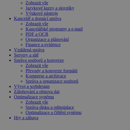
Zobrazit vše
Jazykové kurzy a slovníky
Výukové nástroje
Kancelář a domácí správa
Zobrazit vše
Kancelářské programy a e-mail
PDF a OCR
Organizace a plánování
Finance a evidence
Vzdálená správa
Servery a sítě
Správa souborů a konverze
Zobrazit vše
Převody a konverze formátů
Komprese a archivace
Správa a organizace souborů
Vývoj a webdesign
Zálohování a obnova dat
Optimalizace systému
Zobrazit vše
Správa disku a odinstalace
Optimalizace a čištění systému
Hry a zábava