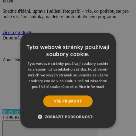
Jazyk:
Snadné třídění, úprava i sdílení fotografií – vše, co potřebujete pro
práci s vašimi snímky, najdete v tomto oblíbeném programu
více o produktu
Doporučené náhrady
Tyto webové stránky používají
soubory cookie.
Zoner Studio, licence na 1 rok pro 1 uživatele
Tyto webové stránky používají soubory cookie
ke zlepšení uživatelského zážitku. Používáním
našich webových stránek souhlasíte se všemi
soubory cookie v souladu s našimi zásadami
používání souborů cookie.
Více informací
VŠE PŘIJMOUT
Ihned ke stažení
ZOBRAZIT PODROBNOSTI
1 499 Kč
NEZBYTNĚ NUTNÉ SOUBORY