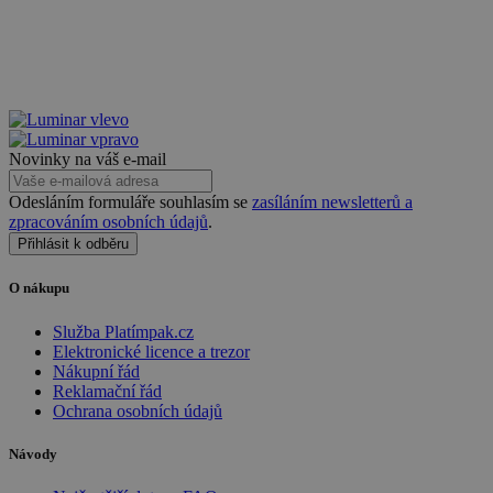
prohlížeče
.www.sw.cz
Novinky na váš e-mail
Odesláním formuláře souhlasím se
zasíláním newsletterů a
zpracováním osobních údajů
.
Přihlásit k odběru
O nákupu
Služba Platímpak.cz
Elektronické licence a trezor
Nákupní řád
Reklamační řád
Ochrana osobních údajů
VISITOR_PRIVACY_METADATA
5 měsíců
YouTube
4 týdny
.youtube.com
Návody