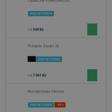
CyberLink PowerDirector
IHNED KE STAŽENÍ
od
349 Kč
Pinnacle Studio 26
IHNED KE STAŽENÍ
od
1 041 Kč
Wondershare Filmora
IHNED KE STAŽENÍ
−50 %