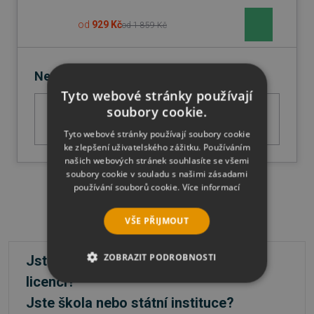
od
929 Kč
od
1 859 Kč
Nevybrali jste si?
Tyto webové stránky používají
soubory cookie.
Zkuste si prohlédnout produkty ze stejné
kategorie
Tyto webové stránky používají soubory cookie
ke zlepšení uživatelského zážitku. Používáním
našich webových stránek souhlasíte se všemi
soubory cookie v souladu s našimi zásadami
používání souborů cookie.
Více informací
VŠE PŘIJMOUT
ZOBRAZIT PODROBNOSTI
Jste firma a máte zájem o větší počet
licencí?
NEZBYTNĚ NUTNÉ SOUBORY
Jste škola nebo státní instituce?