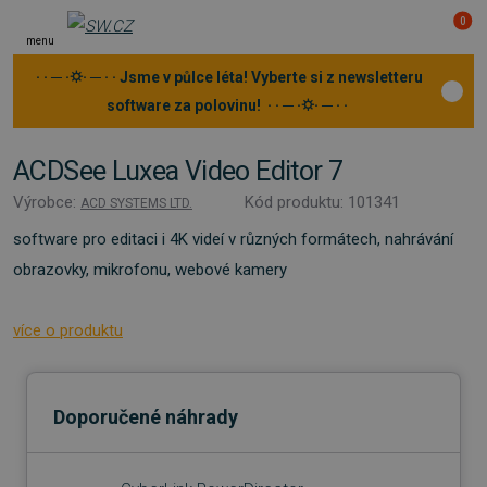
0
menu
· · ─ ·⛭· ─ · · Jsme v půlce léta! Vyberte si z newsletteru
software za polovinu! · · ─ ·⛭· ─ · ·
ACDSee Luxea Video Editor 7
Výrobce:
Kód produktu: 101341
ACD SYSTEMS LTD.
software pro editaci i 4K videí v různých formátech, nahrávání
obrazovky, mikrofonu, webové kamery
více o produktu
Doporučené náhrady