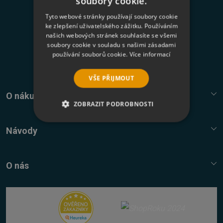
soubory cookie.
Tyto webové stránky používají soubory cookie
Odesláním formuláře souhlasím se
zasíláním
ke zlepšení uživatelského zážitku. Používáním
našich webových stránek souhlasíte se všemi
newsletterů a zpracováním osobních údajů
.
soubory cookie v souladu s našimi zásadami
používání souborů cookie.
Více informací
Přihlásit k odběru
VŠE PŘIJMOUT
O nákupu
ZOBRAZIT PODROBNOSTI
Služba Platímpak.cz
NEZBYTNĚ NUTNÉ SOUBORY
Elektronické licence a trezor
Návody
Nákupní řád
Nejčastější dotazy FAQ
VÝKONOVÉ SOUBORY
Reklamační řád
Návody, tipy, triky
O nás
Ochrana osobních údajů
SOUBORY CÍLENÍ
Kontaktní údaje
FUNKČNÍ SOUBORY
Napište nám
Nákup multilicencí
NEZAŘAZENÉ SOUBORY