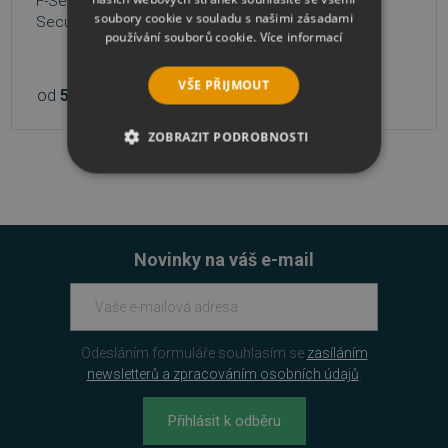
F-Secure Internet
zařízení, 1 rok
soubory cookie v souladu s našimi zásadami
Security
používání souborů cookie.
Více informací
1 456 Kč
VŠE PŘIJMOUT
od
552 Kč
2 080 Kč
3 varianty
ZOBRAZIT PODROBNOSTI
NEZBYTNĚ NUTNÉ SOUBORY
VÝKONOVÉ SOUBORY
Novinky na váš e-mail
SOUBORY CÍLENÍ
FUNKČNÍ SOUBORY
Odesláním formuláře souhlasím se
zasíláním
NEZAŘAZENÉ SOUBORY
newsletterů a zpracováním osobních údajů
.
Přihlásit k odběru