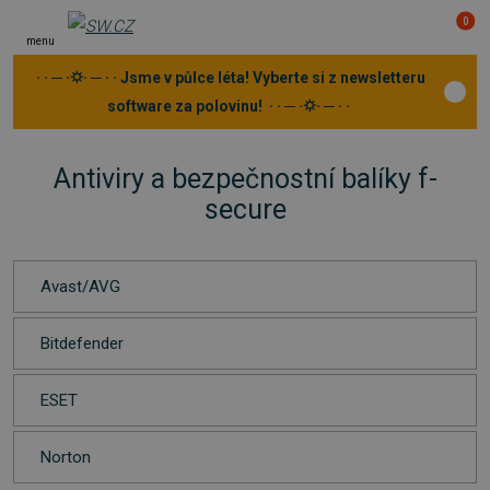
0
menu
· · ─ ·⛭· ─ · · Jsme v půlce léta! Vyberte si z newsletteru
software za polovinu! · · ─ ·⛭· ─ · ·
Antiviry a bezpečnostní balíky f-
secure
Avast/AVG
Bitdefender
ESET
Norton