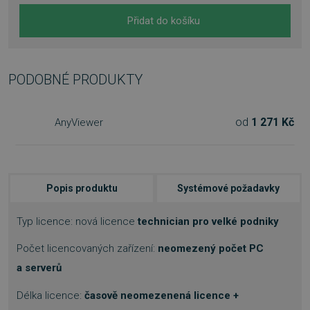
Přidat do košíku
PODOBNÉ PRODUKTY
od
1 271 Kč
AnyViewer
Popis produktu
Systémové požadavky
Typ licence: nová licence
technician pro velké podniky
Počet licencovaných zařízení:
neomezený počet PC
a serverů
Délka licence:
časově neomezenená licence +