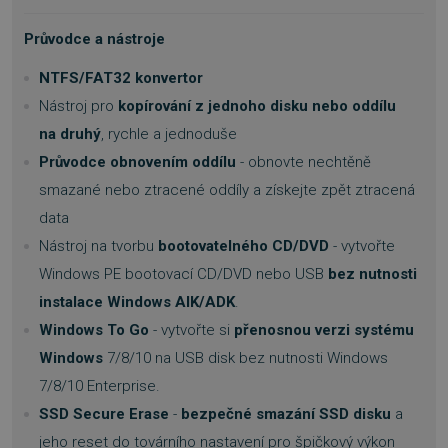
Průvodce a nástroje
NTFS/FAT32 konvertor
__cf_bm
29 minut
Cloudflare Inc.
Nástroj pro
kopírování z jednoho disku nebo oddílu
54 sekund
.discordapp.net
na druhý
, rychle a jednoduše
Průvodce obnovením oddílu
- obnovte nechtěně
smazané nebo ztracené oddíly a získejte zpět ztracená
data
Nástroj na tvorbu
bootovatelného CD/DVD
- vytvořte
Windows PE bootovací CD/DVD nebo USB
bez nutnosti
__cf_bm
29 minut
Cloudflare Inc.
instalace Windows AIK/ADK
.
55 sekund
.heureka.cz
Windows To Go
- vytvořte si
přenosnou verzi systému
Windows
7/8/10 na USB disk bez nutnosti Windows
7/8/10 Enterprise.
SSD Secure Erase
-
bezpečné smazání SSD disku
a
jeho reset do továrního nastavení pro špičkový výkon