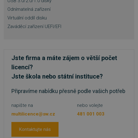
USB 3.0/2.0/1.0 disky
Odnímatelná zařízení
Virtuální oddíl disku
Zaváděcí zařízení UEFI/EFI
Jste firma a máte zájem o větší počet
udid
.sw.cz
4 týdny 2
dny
licencí?
Jste škola nebo státní instituce?
Připravíme nabídku přesně podle vašich potřeb
napište na
nebo volejte
multilicence@sw.cz
481 001 003
CookieScriptConsent
4 týdny 2
CookieScript
dny
www.sw.cz
Kontaktujte nás