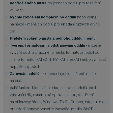
nepřiděleného místa
do jednoho oddílu pro rozšíření
FUNKČNÍ SOUBORY
velikosti.
NEZAŘAZENÉ SOUBORY
Rychlé rozdělení komplexního oddílu
nebo disku
na několik menších oddílů pro ukládání různých druhů
dat.
Přidělení volného místa z jednoho oddílu jinému.
Nezbytně nutné soubory
Tvoření, formátování a odstraňování oddílů
- můžete
Výkonové soubory
Soubory cílení
vytvořit oddíl z prázdného místa, formátovat oddíl do
Funkční soubory
Nezařazené soubory
jiného formátu (FAT32, NTFS, FAT a exFAT) nebo vymazat
Nezbytně nutné soubory cookie umožňují
nepotřebný oddíl
základní funkce webových stránek, jako je
přihlášení uživatele a správa účtu. Webové
Zarovnání oddílů
- zlepešení rychlosti čtení a i zápisu
stránky nelze bez nezbytně nutných souborů
cookie správně používat.
na disk
Provider
/
další funkce: Klonování disku, klonování oddílů,oddíl
Název
Vyprší
Doména
zarovnání 4K, dynamická správa svazku, rozdělení
_GRECAPTCHA
5 měsíců
Google LLC
3 týdny
www.google.com
na příkazový řádek, Windows To Go Creator, integrujte do
prostředí obnovy, vytvořte zaváděcí média WinPE