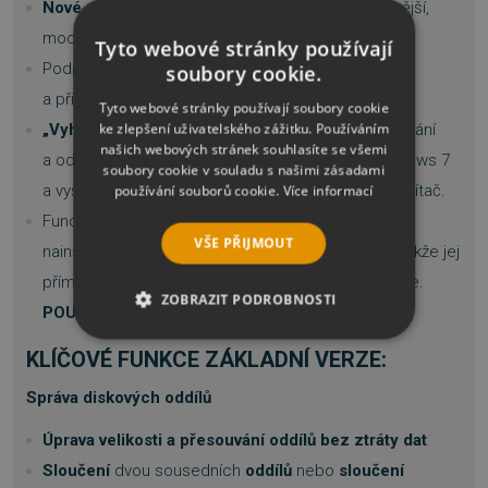
Nové uživatelské rozhraní
, které přináší efektivnější,
modernější a intuitivnější vzhled a dojem.
Tyto webové stránky používají
Podpora vytváření více oddílů na jednotce USB
soubory cookie.
a přiřazení písmen jednotek každému oddílu.
Tyto webové stránky používají soubory cookie
ke zlepšení uživatelského zážitku. Používáním
„Vyhledávač duplicitních souborů“:
Rychlé vyhledání
našich webových stránek souhlasíte se všemi
a odstranění duplicitních souborů v systému Windows 7
soubory cookie v souladu s našimi zásadami
a vyšší, abyste uvolnili místo na disku a zrychlili počítač.
používání souborů cookie.
Více informací
Funce
Vytvořit přenosnou verzi-
umožní vám
VŠE PŘIJMOUT
nainstalovat program do vyměnitelného zařízení, takže jej
přímo spustíte na cílových počítačích bez instalace.
ZOBRAZIT PODROBNOSTI
POUZE VE VERZI ULTIMATE
NEZBYTNĚ NUTNÉ SOUBORY
KLÍČOVÉ FUNKCE ZÁKLADNÍ VERZE:
Správa diskových oddílů
VÝKONOVÉ SOUBORY
Úprava velikosti a přesouvání oddílů bez ztráty dat
SOUBORY CÍLENÍ
Sloučení
dvou sousedních
oddílů
nebo
sloučení