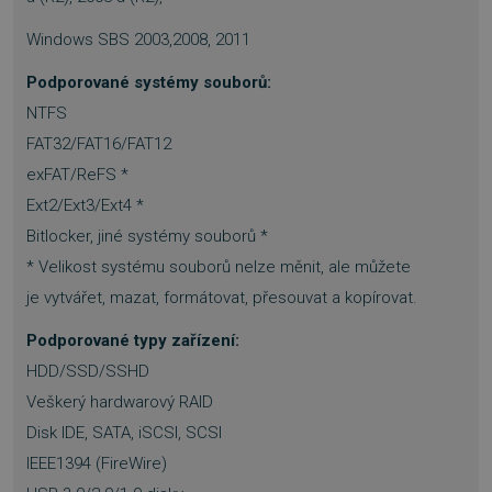
Windows SBS 2003,2008, 2011
Podporované systémy souborů:
NTFS
FAT32/FAT16/FAT12
exFAT/ReFS *
Ext2/Ext3/Ext4 *
Bitlocker, jiné systémy souborů *
* Velikost systému souborů nelze měnit, ale můžete
VISITOR_PRIVACY_METADATA
5 měsíců
YouTube
je vytvářet, mazat, formátovat, přesouvat a kopírovat.
4 týdny
.youtube.com
Podporované typy zařízení:
HDD/SSD/SSHD
Veškerý hardwarový RAID
Disk IDE, SATA, iSCSI, SCSI
IEEE1394 (FireWire)