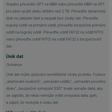
Snadno převeďte GPT na MBR nebo převeďte MBR na GPT
pro plné využití disku většího než 2 TB. Převeďte dynamický
disk na základní disk a naopak bez ztráty dat. Převeďte
logický oddíl na primární oddíl, převeďte bezpečně primární
oddíl na logický oddíl. Převeďte oddíl FAT32 na oddíl NTFS
nebo převeďte oddíl NTFS na oddíl FAT32 s bezpečností
dat.
Únik dat
Ochránce
Únik dat může způsobit neměřitelné ztráty podniku. Funkce
„skartování souborů“, „vymazání oddílu“, „vymazání pevného
disku“, „bezpečné vymazání SSD“ trvale vymaže data, aby
se zajistilo, že nikdo nemůže vrátit smazaná data zpět,
a zajistí, že nedojde k úniku dat.