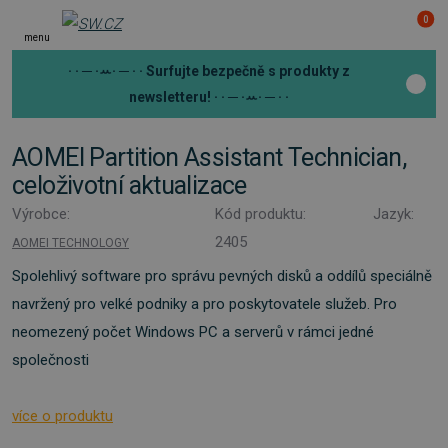
0
menu
· · ─ ·ꕀ· ─ · ·
Surfujte bezpečně s produkty z
newsletteru!
· · ─ ·ꕀ· ─ · ·
AOMEI Partition Assistant Technician,
celoživotní aktualizace
Výrobce:
Kód produktu:
Jazyk:
2405
AOMEI TECHNOLOGY
Spolehlivý software pro správu pevných disků a oddílů speciálně
navržený pro velké podniky a pro poskytovatele služeb. Pro
neomezený počet Windows PC a serverů v rámci jedné
společnosti
více o produktu