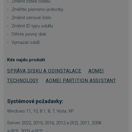
Změnit štítek oddílu
Změňte písmeno jednotky
Změnit sériové číslo
Změnit ID typu oddílu
Otřete pevný disk
__cf_bm
29 minut
Cloudflare Inc.
Vymazat oddíl
57 sekund
.heureka.group
Kde najdu produkt
SPRÁVA DISKU A ODINSTALACE
AOMEI
TECHNOLOGY
AOMEI PARTITION ASSISTANT
PHPSESSID
Zavřením
PHP.net
Systémové požadavky:
prohlížeče
.www.sw.cz
Windows 11, 10, 8.1, 8, 7, Vista, XP
Server 2022, 2019, 2016, 2012 a (R2), 2011, 2008
a (R2), 2003 a (R2),