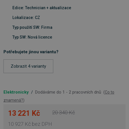
Edice: Technician + aktualizace
Lokalizace: CZ
Typ použití SW: Firma
Typ SW: Nová licence
Potřebujete jinou variantu?
Zobrazit 4 varianty
Elektronicky
/
Dodáváme do 1 - 2 pracovních dnů
(
Co to
znamená?
)
13 221 Kč
20 340 Kč
10 927 Kč
bez DPH