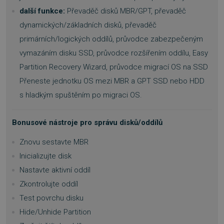
další funkce:
Převaděč disků MBR/GPT, převaděč
basket
.www.sw.cz
2 týdny 6
dynamických/základních disků, převaděč
dní
primárních/logických oddílů, průvodce zabezpečeným
vymazáním disku SSD, průvodce rozšířením oddílu, Easy
Partition Recovery Wizard, průvodce migrací OS na SSD
Přeneste jednotku OS mezi MBR a GPT SSD nebo HDD
s hladkým spuštěním po migraci OS.
PHPSESSID
Zavřením
PHP.net
prohlížeče
.www.sw.sk
Bonusové nástroje pro správu disků/oddílů
Znovu sestavte MBR
Inicializujte disk
Nastavte aktivní oddíl
Zkontrolujte oddíl
Test povrchu disku
Hide/Unhide Partition