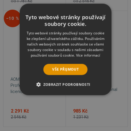
od
1 781 Kč
od
2 546 Kč
Tyto webové stránky používají
−10 %
−20 %
soubory cookie.
Tyto webové stránky používají soubory cookie
ke zlepšení uživatelského zážitku. Používáním
našich webových stránek souhlasíte se všemi
soubory cookie v souladu s našimi zásadami
používání souborů cookie.
Více informací
VŠE PŘIJMOUT
AOMEI MyRecover
AOMEI OneKey
ZOBRAZIT PODROBNOSTI
Professional, celoživotní
Recovery Professional
licence pro Windows
NEZBYTNĚ NUTNÉ SOUBORY
2 291 Kč
985 Kč
VÝKONOVÉ SOUBORY
2 546 Kč
1 231 Kč
SOUBORY CÍLENÍ