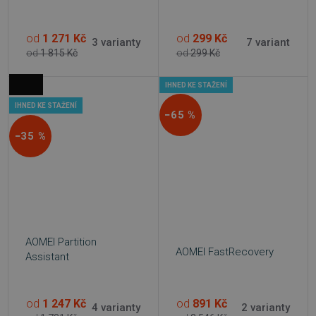
od
1 271 Kč
od
299 Kč
3 varianty
7 variant
od
1 815 Kč
od
299 Kč
IHNED KE STAŽENÍ
IHNED KE STAŽENÍ
−65 %
−35 %
AOMEI Partition
AOMEI FastRecovery
Assistant
od
1 247 Kč
od
891 Kč
4 varianty
2 varianty