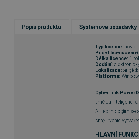
Popis produktu
Systémové požadavky
Typ licence:
nová l
Počet licencovaný
Délka licence:
1 ro
Dodání:
elektronick
Lokalizace:
anglick
Platforma:
Window
CyberLink PowerD
umělou inteligenci 
AI technologiím se 
chtějí rychle vytvář
HLAVNÍ FUNKC