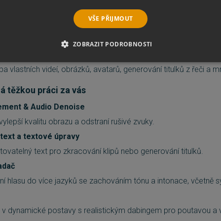
tranění pozadí, aplikace efektů sledujících objekty a tváře.
VŠE PŘIJMOUT
ahrávání a obnova zvuku jedním kliknutím. AI vylepší řeč, odstran
e hudbu a nabídne další možnosti.
ZOBRAZIT PODROBNOSTI
ltrů, barevných úprav a AI Video Enhancement pro vylepšení kvalit
É SOUBORY
VÝKONOVÉ SOUBORY
SOUBORY CÍLENÍ
ba vlastních videí, obrázků, avatarů, generování titulků z řeči a 
lá těžkou práci za vás
RY
NEZAŘAZENÉ SOUBORY
ement & Audio Denoise
ylepší kvalitu obrazu a odstraní rušivé zvuky.
 text a textové úpravy
é soubory
Výkonové soubory
Soubory cílení
Funkční soubory
Neza
tovatelný text pro zkracování klipů nebo generování titulků.
ie umožňují základní funkce webových stránek, jako je přihlášení uživatele a správa 
rů cookie správně používat.
adač
Provider
/
ní hlasu do více jazyků se zachováním tónu a intonace, včetně s
Vyprší
Popis
Doména
5 měsíců
Google reCAPTCHA nastaví při spuštění potře
Google LLC
3 týdny
(_GRECAPTCHA) za účelem provedení analýzy ri
www.google.com
v dynamické postavy s realistickým dabingem pro poutavou a
29 minut
Tento soubor cookie se používá k rozlišení mezi