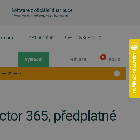
Software z oficiální distribuce
Licence s ověřeným původem
te nám
481 001 000
Po–Pá: 8:30–17:00
0
Vyhledat
Přihlásit
Košík
 ─ ·⛭· ─ · ·
tor 365, předplatné