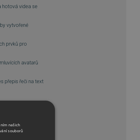
a hotová videa se
udby vytvořené
ích prvků pro
 mluvících avatarů
 přepis řeči na text
áním našich
výrazněními, titulky
vání souborů