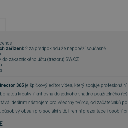
icence
ch zařízení:
2 za předpokladu že nepoběží současně
k
y do zákaznického účtu (trezoru) SW.CZ
á
s
irector 365
je špičkový editor videa, který spojuje profesionální 
a bohatou kreativní knihovnu do jednoho snadno použitelného řeš
stává ideálním nástrojem pro všechny tvůrce, od začátečníků po p
et působivý obsah pro sociální sítě, firemní prezentace i osobní pr
E