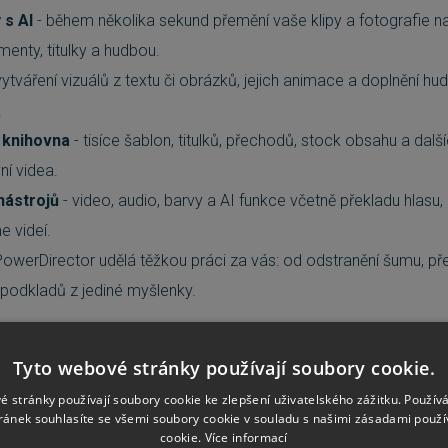
 s AI
- během několika sekund přemění vaše klipy a fotografie n
nty, titulky a hudbou.
vytváření vizuálů z textu či obrázků, jejich animace a doplnění h
.
 knihovna
- tisíce šablon, titulků, přechodů, stock obsahu a dalš
ní videa.
nástrojů
- video, audio, barvy a AI funkce včetně překladu hlasu,
e videí.
PowerDirector udělá těžkou práci za vás: od odstranění šumu, přes
podkladů z jediné myšlenky.
NOSTI
Tyto webové stránky používají soubory cookie.
příběh od začátku do konce
é stránky používají soubory cookie ke zlepšení uživatelského zážitku. Použív
rava
- okamžitá tvorba videí z klipů a fotografií s automatickými z
ránek souhlasíte se všemi soubory cookie v souladu s našimi zásadami použí
cookie.
Více informací
h stylech.