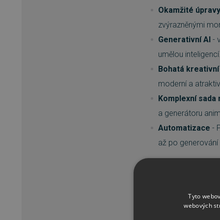
Okamžité úpravy
zvýrazněnými mome
Generativní AI
- 
umělou inteligencí
Bohatá kreativní
moderní a atraktiv
Komplexní sada 
a generátoru anim
Automatizace
- 
až po generování 
FUNKCE A MOŽ
Vyprávějte svůj 
Tyto webov
Automatická úp
webových st
a hudbou v různýc