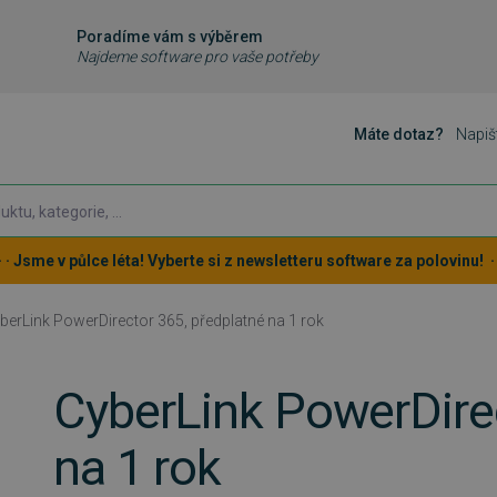
Poradíme vám s výběrem
Najdeme software pro vaše potřeby
Máte dotaz?
Napiš
 · · Jsme v půlce léta! Vyberte si z newsletteru software za polovinu! · ·
berLink PowerDirector 365, předplatné na 1 rok
CyberLink PowerDirec
na 1 rok