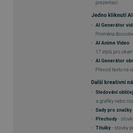
prezentaci.
Jedno kliknutí A
__cf_bm
AI Generátor vi
Proměna libovolné
basket
AI Anime Video
PHPSESSID
17 stylů pro oka
AI Generátor ob
Převod textu na v
__cf_bm
Další kreativní n
PHPSESSID
Sledování obliče
a grafiky nebo ro
Sady pro značky
VISITOR_PRIVACY_METAD
Přechody
- stovk
Titulky
- stovky p