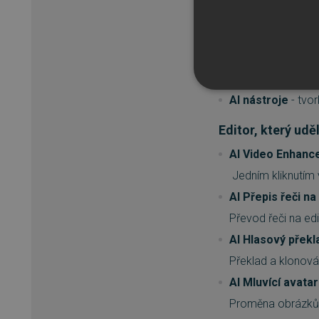
Video
- snadné ods
Audio
- úprava, n
na řeč, vygeneruj
Barvy
- použití fi
NEZBYTNĚ NUTN
AI nástroje
- tvor
Editor, který udě
FUNKČNÍ SOUBO
AI Video Enhanc
Jedním kliknutím v
AI Přepis řeči na
Nezbytně nutn
Převod řeči na edi
Nezbytně nutné soubory cook
bez nezbytně nutných soubo
AI Hlasový překl
Překlad a klonová
Název
AI Mluvící avatar
_GRECAPTCHA
Proměna obrázků 
__cf_bm