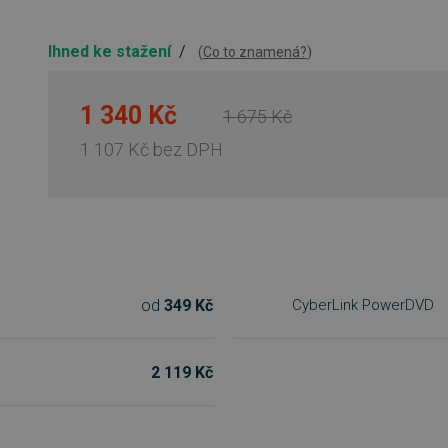
Ihned ke stažení
/
(
Co to znamená?
)
1 340 Kč
1 675 Kč
1 107 Kč
bez DPH
od
349 Kč
CyberLink PowerDVD
2 119 Kč