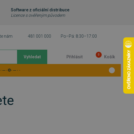
Software z oficiální distribuce
Licence s ověřeným původem
te nám
481 001 000
Po–Pá: 8:30–17:00
0
Vyhledat
Přihlásit
Košík
 ─ ·⛭· ─ · ·
ete