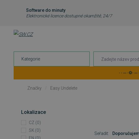
Software do minuty
Elektronické licence dostupné okamžitě, 24/7
Kategorie
· · ─ ·⛭· ─
Značky
/
Easy Undelete
Lokalizace
CZ (0)
SK (0)
Seřadit:
Doporučuje
EN (0)