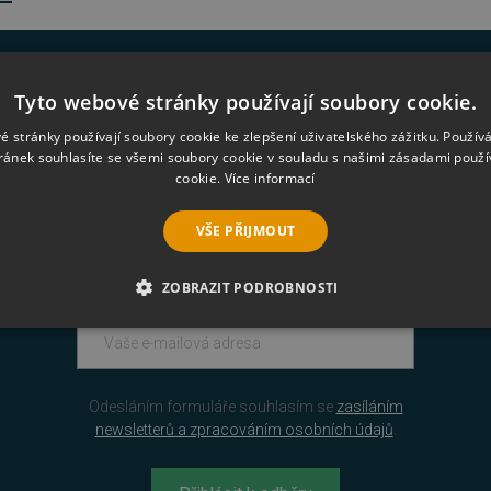
zeny žádné produkty
Tyto webové stránky používají soubory cookie.
é stránky používají soubory cookie ke zlepšení uživatelského zážitku. Použív
ránek souhlasíte se všemi soubory cookie v souladu s našimi zásadami použí
cookie.
Více informací
VŠE PŘIJMOUT
Novinky na váš e-mail
ZOBRAZIT PODROBNOSTI
É SOUBORY
VÝKONOVÉ SOUBORY
SOUBORY CÍLENÍ
RY
NEZAŘAZENÉ SOUBORY
Odesláním formuláře souhlasím se
zasíláním
newsletterů a zpracováním osobních údajů
.