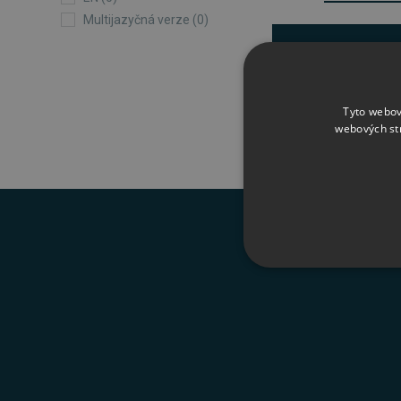
Multijazyčná verze (0)
Nebyly nale
Tyto webov
webových st
NEZBYTNĚ NUTN
FUNKČNÍ SOUBO