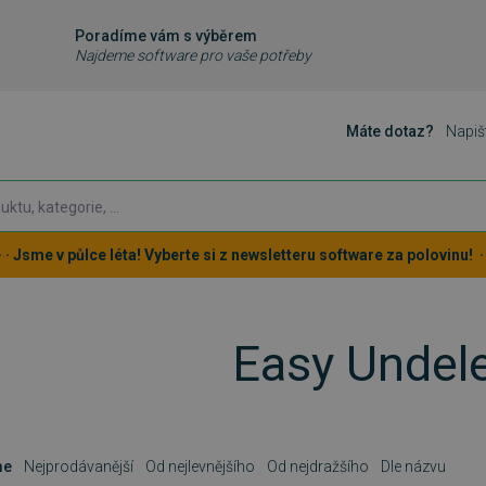
Poradíme vám s výběrem
Najdeme software pro vaše potřeby
Máte dotaz?
Napiš
 · · Jsme v půlce léta! Vyberte si z newsletteru software za polovinu! · ·
Easy Undel
me
Nejprodávanější
Od nejlevnějšího
Od nejdražšího
Dle názvu