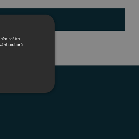
áním našich
vání souborů