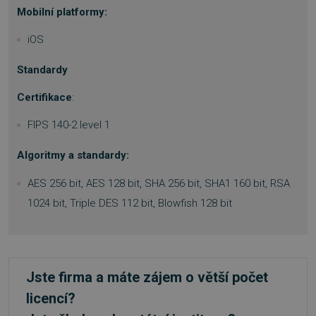
prohlížeče
.www.sw.cz
Mobilní platformy:
iOS
Standardy
Certifikace
:
FIPS 140-2 level 1
Algoritmy a standardy:
AES 256 bit, AES 128 bit, SHA 256 bit, SHA1 160 bit, RSA
1024 bit, Triple DES 112 bit, Blowfish 128 bit
VISITOR_PRIVACY_METADATA
5 měsíců
YouTube
4 týdny
.youtube.com
Jste firma a máte zájem o větší počet
licencí?