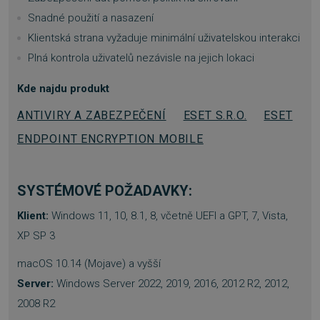
Snadné použití a nasazení
Klientská strana vyžaduje minimální uživatelskou interakci
Plná kontrola uživatelů nezávisle na jejich lokaci
Kde najdu produkt
ANTIVIRY A ZABEZPEČENÍ
ESET S.R.O.
ESET
ENDPOINT ENCRYPTION MOBILE
__cf_bm
29 minut
Cloudflare Inc.
57 sekund
.heureka.group
SYSTÉMOVÉ POŽADAVKY:
Klient:
Windows 11, 10, 8.1, 8, včetně UEFI a GPT, 7, Vista,
XP SP 3
macOS 10.14 (Mojave) a vyšší
Server:
Windows Server 2022, 2019, 2016, 2012 R2, 2012,
2008 R2
PHPSESSID
Zavřením
PHP.net