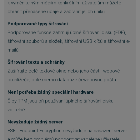
k vyměnitelným médiím konkrétním uživatelům můžete
VÝKONOVÉ SOUBORY
chránit přenášené údaje a zabránit jejich úniku.
SOUBORY CÍLENÍ
Podporované typy šifrování
Podporované funkce zahrnují úplné šifrování disku (FDE),
FUNKČNÍ SOUBORY
šifrování souborů a složek, šifrování USB klíčů a šifrování e-
mailů.
NEZAŘAZENÉ SOUBORY
Šifrování textu a schránky
Zašifrujte celé textové okno nebo jeho část - webové
prohlížeče, pole memo databáze či webovou poštu.
Nezbytně nutné soubory
Výkonové soubory
Soubory cílení
Není potřeba žádný speciální hardware
Funkční soubory
Nezařazené soubory
Čipy TPM jsou při používání úplného šifrování disku
Nezbytně nutné soubory cookie umožňují
volitelné.
základní funkce webových stránek, jako je
přihlášení uživatele a správa účtu. Webové
Nevyžaduje žádný server
stránky nelze bez nezbytně nutných souborů
cookie správně používat.
ESET Endpoint Encryption nevyžaduje na nasazení server
Provider
/
a může bez problémů podporovat vzdálené uživatele.