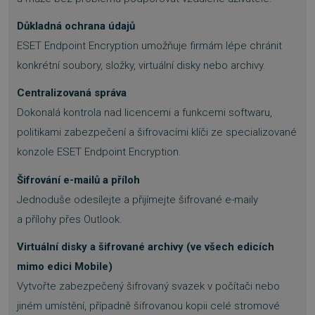
Název
Vyprší
Doména
Důkladná ochrana údajů
_GRECAPTCHA
5 měsíců
Google LLC
3 týdny
www.google.com
ESET Endpoint Encryption umožňuje firmám lépe chránit
konkrétní soubory, složky, virtuální disky nebo archivy.
Centralizovaná správa
Dokonalá kontrola nad licencemi a funkcemi softwaru,
politikami zabezpečení a šifrovacími klíči ze specializované
__cf_bm
29 minut
Cloudflare Inc.
54 sekund
.discordapp.net
konzole ESET Endpoint Encryption.
Šifrování e-mailů a příloh
Jednoduše odesílejte a přijímejte šifrované e-maily
a přílohy přes Outlook.
Virtuální disky a šifrované archivy (ve všech edicích
mimo edici Mobile)
__cf_bm
29 minut
Cloudflare Inc.
Vytvořte zabezpečený šifrovaný svazek v počítači nebo
55 sekund
.heureka.cz
jiném umístění, případně šifrovanou kopii celé stromové