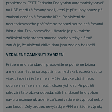
problémem. ESET Endpoint Encryption automaticky vytvoří
na USB médiu šifrovaný oddíl, který je přístupný pouze při
znalosti daného šifrovacího klíče. Po vložení do
neautorizovaného počítače se zobrazí pouze nešifrovaná
část disku. Pro koncového uživatele je po krátkém
zaškolení celý proces snadno pochopitelný a firmě
zaručuje, že uložená citlivá data jsou zcela v bezpečí.
VZDÁLENÉ ZAMKNUTÍ ZAŘÍZENÍ
Práce mimo standardní pracoviště je poměrně běžná
a mezi zaměstnanci populární. Z hlediska bezpečnosti to
však už ideální řešení není. Může dojít ke ztrátě nebo
odcizení zařízení a zneužití uložených dat. Při použití
šifrování tato obava odpadá, ESET Endpoint Encryption
navíc umožňuje ukradené zařízení vzdáleně vypnout nebo
zamknout. Celý proces nevyžaduje VPN ani žádné výjimky