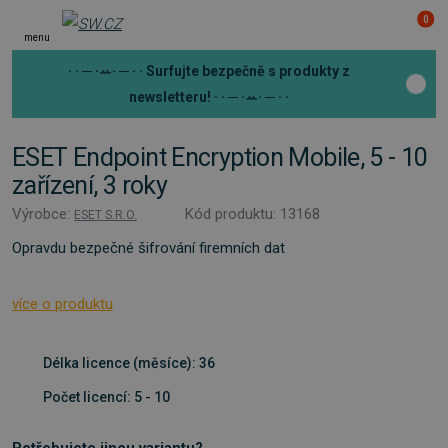
0
menu
· · ─ ·ꕀ· ─ · ·
Surfujte bezpečně s produkty z
newsletteru!
· · ─ ·ꕀ· ─ · ·
ESET Endpoint Encryption Mobile, 5 - 10
zařízení, 3 roky
Výrobce:
Kód produktu: 13168
ESET S.R.O.
Opravdu bezpečné šifrování firemních dat
více o produktu
Délka licence (měsíce): 36
Počet licencí: 5 - 10