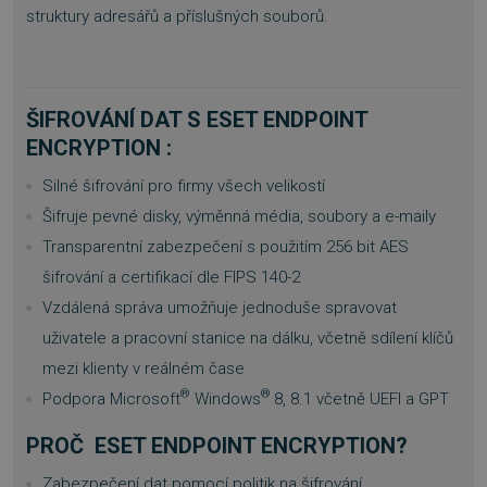
struktury adresářů a příslušných souborů.
ŠIFROVÁNÍ DAT S ESET ENDPOINT
ENCRYPTION :
basket
.www.sw.cz
2 týdny 6
dní
Silné šifrování pro firmy všech velikostí
Šifruje pevné disky, výměnná média, soubory a e-maily
Transparentní zabezpečení s použitím 256 bit AES
šifrování a certifikací dle FIPS 140-2
Vzdálená správa umožňuje jednoduše spravovat
uživatele a pracovní stanice na dálku, včetně sdílení klíčů
PHPSESSID
Zavřením
PHP.net
prohlížeče
.www.sw.sk
mezi klienty v reálném čase
®
®
Podpora Microsoft
Windows
8, 8.1 včetně UEFI a GPT
PROČ
ESET ENDPOINT ENCRYPTION?
Zabezpečení dat pomocí politik na šifrování