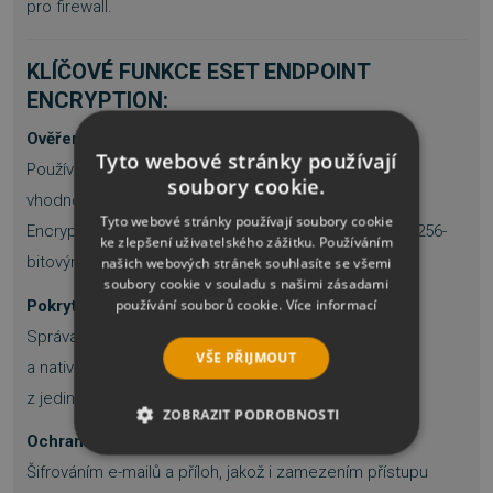
pro firewall.
KLÍČOVÉ FUNKCE ESET ENDPOINT
ENCRYPTION:
Ověřené řešení
Tyto webové stránky používají
Používá patentovanou technologii na ochranu údajů
soubory cookie.
vhodnou pro firmy všech velikostí. ESET Full Disk
Tyto webové stránky používají soubory cookie
Encryption splňuje podmínky standardu FIPS 140-2 s 256-
ke zlepšení uživatelského zážitku. Používáním
bitovým šifrováním AES.
našich webových stránek souhlasíte se všemi
soubory cookie v souladu s našimi zásadami
používání souborů cookie.
Více informací
Pokrytí napříč platformami
Správa šifrování v počítačích se systémem Windows
VŠE PŘIJMOUT
a nativního šifrování v systému macOS (FileVault)
z jediného ovládacího panelu.
ZOBRAZIT PODROBNOSTI
Ochrana přenášených dat
NEZBYTNĚ NUTNÉ SOUBORY
Šifrováním e-mailů a příloh, jakož i zamezením přístupu