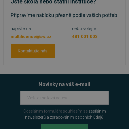
Jste škola nebo státní instituce?
Připravíme nabídku přesně podle vašich potřeb
napište na
nebo volejte
multilicence@sw.cz
481 001 003
Kontaktujte nás
udid
.sw.cz
4 týdny 2
Novinky na váš e-mail
dny
Odesláním formuláře souhlasím se
zasíláním
newsletterů a zpracováním osobních údajů
.