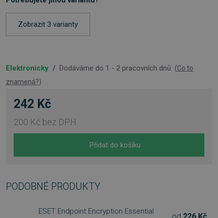
Potřebujete jinou variantu?
Zobrazit 3 varianty
Elektronicky
/
Dodáváme do 1 - 2 pracovních dnů
(
Co to
znamená?
)
242 Kč
200 Kč
bez DPH
Přidat do košíku
PODOBNÉ PRODUKTY
ESET Endpoint Encryption Essential
od
226 Kč