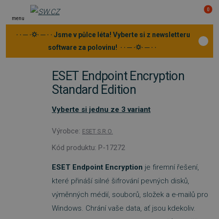
0
menu
· · ─ ·⛭· ─ · · Jsme v půlce léta! Vyberte si z newsletteru
software za polovinu! · · ─ ·⛭· ─ · ·
ESET Endpoint Encryption
Standard Edition
Vyberte si jednu ze 3 variant
Výrobce:
ESET S.R.O.
Kód produktu: P-17272
ESET Endpoint Encryption
je firemní řešení,
které přináší silné šifrování pevných disků,
výměnných médií, souborů, složek a e-mailů pro
Windows. Chrání vaše data, ať jsou kdekoliv.