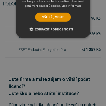
soubory cookie v souladu s našimi zásadami
PODOBNÉ PRODUKTY
používání souborů cookie.
Více informací
VŠE PŘIJMOUT
od
90 Kč
ESET Endpoint Encryption Mobile
ZOBRAZIT PODROBNOSTI
ESET Endpoint Encryption Essential
od
226 Kč
Edition
NEZBYTNĚ NUTNÉ SOUBORY
od
1 257 Kč
ESET Endpoint Encryption Pro
VÝKONOVÉ SOUBORY
SOUBORY CÍLENÍ
FUNKČNÍ SOUBORY
Jste firma a máte zájem o větší počet
NEZAŘAZENÉ SOUBORY
licencí?
Jste škola nebo státní instituce?
Připravíme nabídku přesně podle vašich potřeb