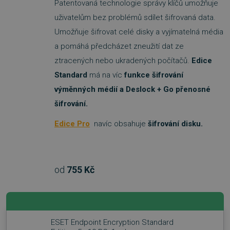
Patentovaná technologie správy klíčů umožňuje
uživatelům bez problémů sdílet šifrovaná data.
Umožňuje šifrovat celé disky a vyjímatelná média
a pomáhá předcházet zneužití dat ze
ztracených nebo ukradených počítačů.
Edice
Standard
má na víc
funkce šifrování
výměnných médií a Deslock + Go přenosné
šifrování.
Edice Pro
navíc obsahuje
šifrování disku.
od
755 Kč
ESET Endpoint Encryption Standard