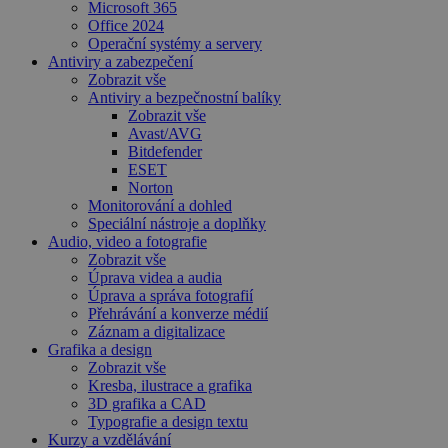
Microsoft 365
Office 2024
Operační systémy a servery
Antiviry a zabezpečení
Zobrazit vše
Antiviry a bezpečnostní balíky
Zobrazit vše
Avast/AVG
Bitdefender
ESET
Norton
Monitorování a dohled
Speciální nástroje a doplňky
Audio, video a fotografie
Zobrazit vše
Úprava videa a audia
Úprava a správa fotografií
Přehrávání a konverze médií
Záznam a digitalizace
Grafika a design
Zobrazit vše
Kresba, ilustrace a grafika
3D grafika a CAD
Typografie a design textu
Kurzy a vzdělávání