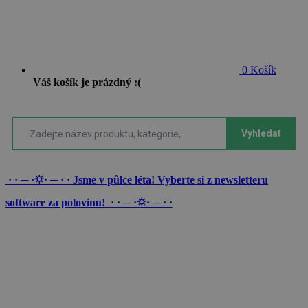
0
Košík
Váš košík je prázdný :(
Vyhledat
· · ─ ·⛭· ─ · · Jsme v půlce léta! Vyberte si z newsletteru
software za polovinu! · · ─ ·⛭· ─ · ·