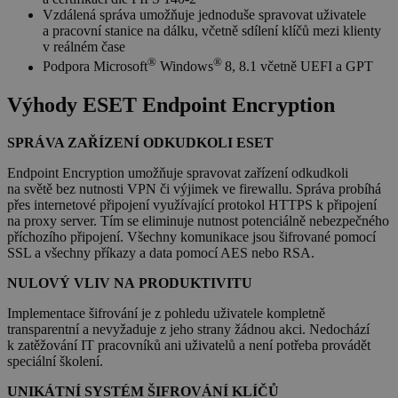
Vzdálená správa umožňuje jednoduše spravovat uživatele
SOUBORY CÍLENÍ
a pracovní stanice na dálku, včetně sdílení klíčů mezi klienty
v reálném čase
®
®
Podpora Microsoft
Windows
8, 8.1 včetně UEFI a GPT
FUNKČNÍ SOUBORY
Výhody ESET Endpoint Encryption
NEZAŘAZENÉ SOUBORY
SPRÁVA ZAŘÍZENÍ ODKUDKOLI ESET
Endpoint Encryption umožňuje spravovat zařízení odkudkoli
na světě bez nutnosti VPN či výjimek ve firewallu. Správa probíhá
Nezbytně nutné soubory
přes internetové připojení využívající protokol HTTPS k připojení
Výkonové soubory
Soubory cílení
na proxy server. Tím se eliminuje nutnost potenciálně nebezpečného
příchozího připojení. Všechny komunikace jsou šifrované pomocí
Funkční soubory
Nezařazené soubory
SSL a všechny příkazy a data pomocí AES nebo RSA.
Nezbytně nutné soubory cookie umožňují
NULOVÝ VLIV NA PRODUKTIVITU
základní funkce webových stránek, jako je
přihlášení uživatele a správa účtu. Webové
Implementace šifrování je z pohledu uživatele kompletně
stránky nelze bez nezbytně nutných souborů
transparentní a nevyžaduje z jeho strany žádnou akci. Nedochází
cookie správně používat.
k zatěžování IT pracovníků ani uživatelů a není potřeba provádět
Provider
/
speciální školení.
Název
Vyprší
Doména
UNIKÁTNÍ SYSTÉM ŠIFROVÁNÍ KLÍČŮ