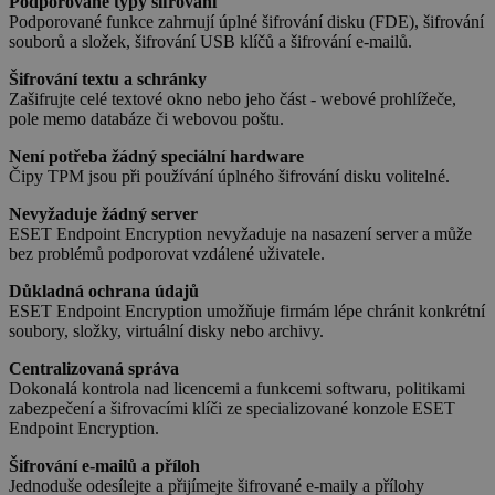
Podporované typy šifrování
Podporované funkce zahrnují úplné šifrování disku (FDE), šifrování
souborů a složek, šifrování USB klíčů a šifrování e-mailů.
Šifrování textu a schránky
Zašifrujte celé textové okno nebo jeho část - webové prohlížeče,
pole memo databáze či webovou poštu.
Není potřeba žádný speciální hardware
Čipy TPM jsou při používání úplného šifrování disku volitelné.
Nevyžaduje žádný server
__cf_bm
29 minut
Cloudflare Inc.
ESET Endpoint Encryption nevyžaduje na nasazení server a může
57 sekund
.heureka.group
bez problémů podporovat vzdálené uživatele.
Důkladná ochrana údajů
ESET Endpoint Encryption umožňuje firmám lépe chránit konkrétní
soubory, složky, virtuální disky nebo archivy.
Centralizovaná správa
Dokonalá kontrola nad licencemi a funkcemi softwaru, politikami
zabezpečení a šifrovacími klíči ze specializované konzole ESET
Endpoint Encryption.
PHPSESSID
Zavřením
PHP.net
prohlížeče
.www.sw.cz
Šifrování e-mailů a příloh
Jednoduše odesílejte a přijímejte šifrované e-maily a přílohy