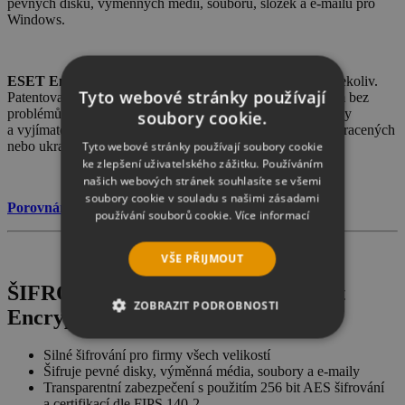
pevných disků, výměnných médií, souborů, složek a e-mailů pro
Windows.
ESET Endpoint Encryption
chrání vaše data, ať jsou kdekoliv.
Tyto webové stránky používají
Patentovaná technologie správy klíčů umožňuje uživatelům bez
problémů sdílet šifrovaná data. Umožňuje šifrovat celé disky
soubory cookie.
a vyjímatelná média a pomáhá předcházet zneužití dat ze ztracených
nebo ukradených počítačů.
Tyto webové stránky používají soubory cookie
ke zlepšení uživatelského zážitku. Používáním
našich webových stránek souhlasíte se všemi
soubory cookie v souladu s našimi zásadami
Porovnání funkcí v jednotlivých edicích
používání souborů cookie.
Více informací
VŠE PŘIJMOUT
ŠIFROVÁNÍ DAT S ESET Endpoint
ZOBRAZIT PODROBNOSTI
Encryption :
NEZBYTNĚ NUTNÉ SOUBORY
Silné šifrování pro firmy všech velikostí
Šifruje pevné disky, výměnná média, soubory a e-maily
Transparentní zabezpečení s použitím 256 bit AES šifrování
VÝKONOVÉ SOUBORY
a certifikací dle FIPS 140-2