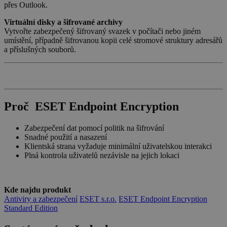
přes Outlook.
Virtuální disky a šifrované archivy
Vytvořte zabezpečený šifrovaný svazek v počítači nebo jiném
umístění, případně šifrovanou kopii celé stromové struktury adresářů
a příslušných souborů.
Proč
ESET Endpoint Encryption
Zabezpečení dat pomocí politik na šifrování
Snadné použití a nasazení
Klientská strana vyžaduje minimální uživatelskou interakci
Plná kontrola uživatelů nezávisle na jejich lokaci
VISITOR_PRIVACY_METADATA
5 měsíců
YouTube
4 týdny
.youtube.com
Kde najdu produkt
Antiviry a zabezpečení
ESET s.r.o.
ESET Endpoint Encryption
Standard Edition