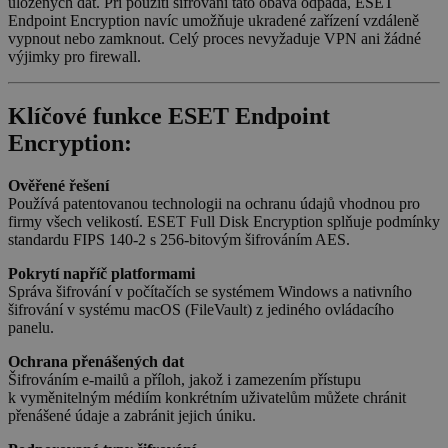
uložených dat. Při použití šifrování tato obava odpadá, ESET
Endpoint Encryption navíc umožňuje ukradené zařízení vzdáleně
vypnout nebo zamknout. Celý proces nevyžaduje VPN ani žádné
výjimky pro firewall.
basket
.www.sw.cz
2 týdny 6
Klíčové funkce ESET Endpoint
dní
Encryption:
Ověřené řešení
Používá patentovanou technologii na ochranu údajů vhodnou pro
firmy všech velikostí. ESET Full Disk Encryption splňuje podmínky
standardu FIPS 140-2 s 256-bitovým šifrováním AES.
PHPSESSID
Zavřením
PHP.net
Pokrytí napříč platformami
prohlížeče
.www.sw.sk
Správa šifrování v počítačích se systémem Windows a nativního
šifrování v systému macOS (FileVault) z jediného ovládacího
panelu.
Ochrana přenášených dat
Šifrováním e-mailů a příloh, jakož i zamezením přístupu
k vyměnitelným médiím konkrétním uživatelům můžete chránit
přenášené údaje a zabránit jejich úniku.