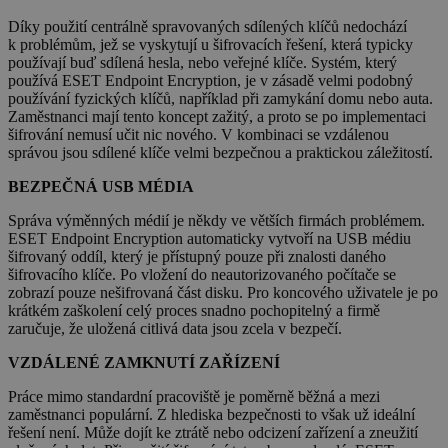
_GRECAPTCHA
5 měsíců
Google LLC
3 týdny
www.google.com
Díky použití centrálně spravovaných sdílených klíčů nedochází
k problémům, jež se vyskytují u šifrovacích řešení, která typicky
používají buď sdílená hesla, nebo veřejné klíče. Systém, který
používá ESET Endpoint Encryption, je v zásadě velmi podobný
používání fyzických klíčů, například při zamykání domu nebo auta.
Zaměstnanci mají tento koncept zažitý, a proto se po implementaci
šifrování nemusí učit nic nového. V kombinaci se vzdálenou
správou jsou sdílené klíče velmi bezpečnou a praktickou záležitostí.
__cf_bm
29 minut
Cloudflare Inc.
54 sekund
.discordapp.net
BEZPEČNÁ USB MÉDIA
Správa výměnných médií je někdy ve větších firmách problémem.
ESET Endpoint Encryption automaticky vytvoří na USB médiu
šifrovaný oddíl, který je přístupný pouze při znalosti daného
šifrovacího klíče. Po vložení do neautorizovaného počítače se
zobrazí pouze nešifrovaná část disku. Pro koncového uživatele je po
krátkém zaškolení celý proces snadno pochopitelný a firmě
zaručuje, že uložená citlivá data jsou zcela v bezpečí.
__cf_bm
29 minut
Cloudflare Inc.
VZDÁLENÉ ZAMKNUTÍ ZAŘÍZENÍ
55 sekund
.heureka.cz
Práce mimo standardní pracoviště je poměrně běžná a mezi
zaměstnanci populární. Z hlediska bezpečnosti to však už ideální
řešení není. Může dojít ke ztrátě nebo odcizení zařízení a zneužití