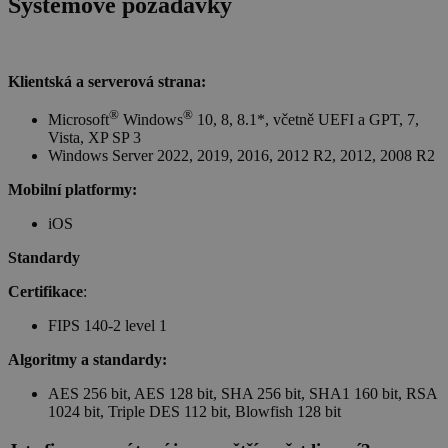
Systémové požadavky
Klientská a serverová strana:
®
®
Microsoft
Windows
10, 8, 8.1*, včetně UEFI a GPT, 7,
Vista, XP SP 3
Windows Server 2022, 2019, 2016, 2012 R2, 2012, 2008 R2
Mobilní platformy:
iOS
udid
.sw.cz
4 týdny 2
Standardy
dny
Certifikace
:
FIPS 140-2 level 1
Algoritmy a standardy:
AES 256 bit, AES 128 bit, SHA 256 bit, SHA1 160 bit, RSA
1024 bit, Triple DES 112 bit, Blowfish 128 bit
CookieScriptConsent
4 týdny 2
CookieScript