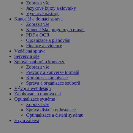
Zobrazit vše
Jazykové kurzy a slovníky
Výukové nástroje
Kancelář a domácí správa
Zobrazit vše
Kancelářské programy a e-mail
PDF a OCR
Organizace a plánování
Finance a evidence
Vzdálená správa
Servery a sítě
Správa souborů a konverze
Zobrazit vše
Převody a konverze formátů
Komprese a archivace
Správa a organizace souborů
Vývoj a webdesign
Zálohování a obnova dat
Optimalizace systému
Zobrazit vše
Správa disku a odinstalace
Optimalizace a čištění systému
Hry a zábava