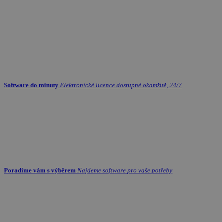
Software do minuty
Elektronické licence dostupné okamžitě, 24/7
Poradíme vám s výběrem
Najdeme software pro vaše potřeby