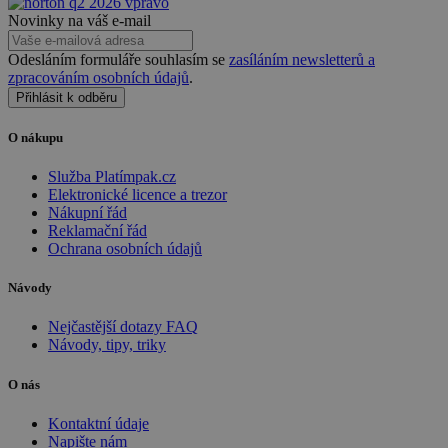
třetích s
Novinky na váš e-mail
YSC
Zavřením
Tento s
Google LLC
prohlížeče
cookie
.youtube.com
Odesláním formuláře souhlasím se
zasíláním newsletterů a
nastavuj
YouTube
zpracováním osobních údajů
.
sledován
Přihlásit k odběru
zobrazen
vloženýc
O nákupu
test_cookie
14 minut
Tento s
Google LLC
58 sekund
cookie
.doubleclick.net
nastavuj
Služba Platímpak.cz
společno
Elektronické licence a trezor
DoubleCl
Nákupní řád
(kterou v
Reklamační řád
společno
Google),
Ochrana osobních údajů
zjistila, 
prohlíže
návštěvn
Návody
webu
podporu
Nejčastější dotazy FAQ
soubory 
Návody, tipy, triky
VISITOR_INFO1_LIVE
5 měsíců
Tento s
Google LLC
4 týdny
cookie
.youtube.com
O nás
nastavuj
Youtube
sledován
Kontaktní údaje
uživatel
Napište nám
předvole