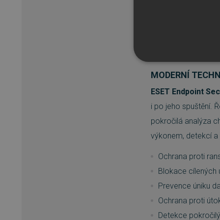
v řádu minut.
Inteligentní cloud
Jednoduchá aktiva
Funkční u zaměstn
NEZBYTNĚ NUTN
MODERNÍ TECHN
FUNKČNÍ SOUBO
ESET Endpoint Sec
i po jeho spuštění. 
pokročilá analýza c
výkonem, detekcí a 
Nezbytně nutn
Nezbytně nutné soubory cook
Ochrana proti ra
bez nezbytně nutných soubo
Blokace cílených 
Název
Prevence úniku da
_GRECAPTCHA
Ochrana proti út
Detekce pokročil
__cf_bm