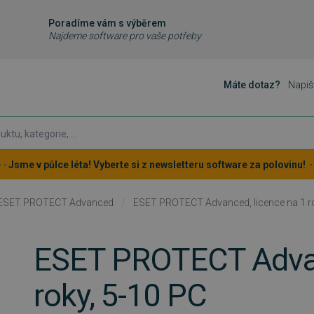
Poradíme vám s výběrem
Najdeme software pro vaše potřeby
Máte dotaz?
Napiš
 · · Jsme v půlce léta! Vyberte si z newsletteru software za polovinu! · ·
ESET PROTECT Advanced
/
ESET PROTECT Advanced, licence na 1 ro
ESET PROTECT Advan
roky, 5-10 PC