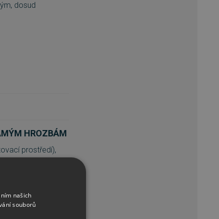
vým, dosud
NÁMÝM HROZBÁM
vací prostředí),
hodnotí, zda jde
áním našich
vání souborů
jeho škodlivost