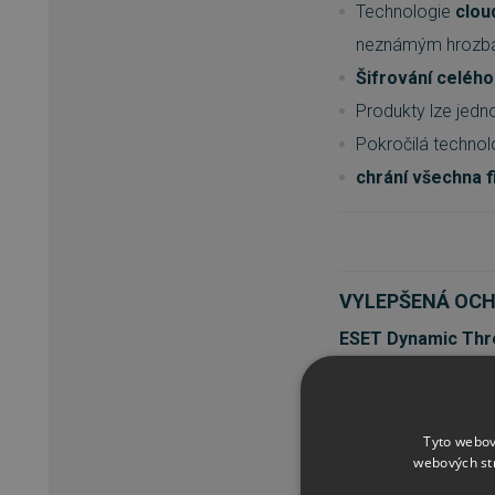
Technologie
clou
neznámým hrozb
Šifrování celého
Produkty lze jed
Pokročilá technol
chrání všechna f
VYLEPŠENÁ OC
ESET Dynamic Thr
ve kterém se analyz
o hrozbu či nikoli.
Tyto webov
Vyšší úspěšnost 
webových st
Plnohodnotný sand