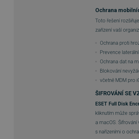
Ochrana mobilníc
__cf_bm
Toto řešení rozšiřuj
zařízení vaší organi
basket
Ochrana proti hro
PHPSESSID
Prevence lateráln
Ochrana dat na mo
Blokování nevyžá
__cf_bm
včetně MDM pro i
ŠIFROVÁNÍ SE 
PHPSESSID
ESET Full Disk Enc
kliknutím může sprá
VISITOR_PRIVACY_METAD
a macOS. Šifrování 
s nařízeními o ochra