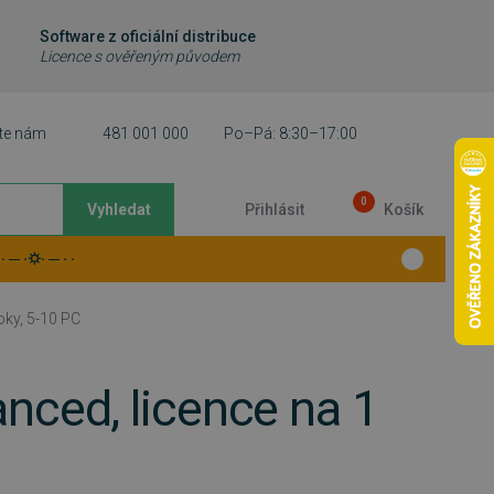
Software z oficiální distribuce
Licence s ověřeným původem
te nám
481 001 000
Po–Pá: 8:30–17:00
0
Vyhledat
Přihlásit
Košík
 ─ ·⛭· ─ · ·
ky, 5-10 PC
ced, licence na 1