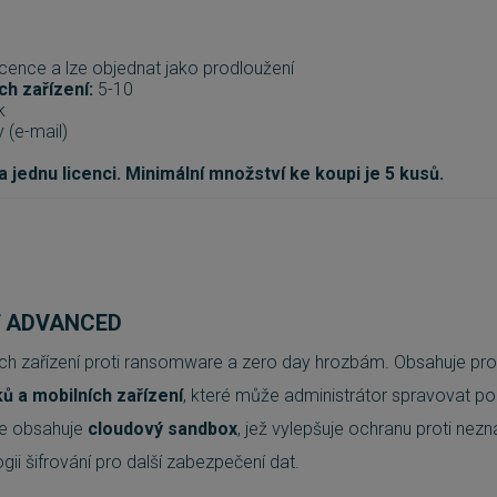
cence a lze objednat jako prodloužení
h zařízení:
5-10
k
y (e-mail)
 jednu licenci. Minimální množství ke koupi je 5 kusů.
T ADVANCED
ch zařízení proti ransomware a zero day hrozbám. Obsahuje pr
ů a mobilních zařízení
, které může administrátor spravovat p
le obsahuje
cloudový sandbox
, jež vylepšuje ochranu proti n
ii šifrování pro další zabezpečení dat.