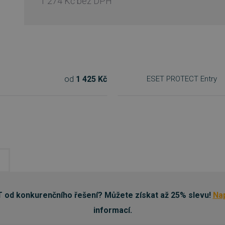
1 274 Kč
bez DPH
od
1 425 Kč
ESET PROTECT Entry
T od konkurenčního řešení? Můžete získat až 25% slevu!
Na
informací.