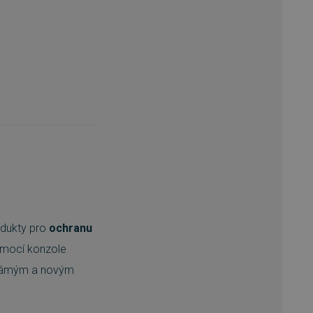
odukty pro
ochranu
omocí konzole
eznámým a novým