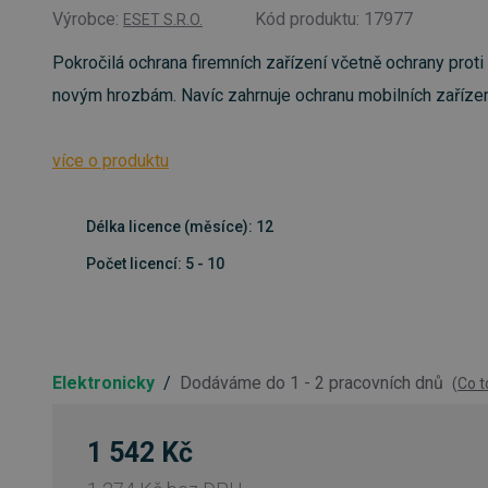
Výrobce:
Kód produktu: 17977
ESET S.R.O.
Pokročilá ochrana firemních zařízení včetně ochrany pro
novým hrozbám. Navíc zahrnuje ochranu mobilních zařízen
více o produktu
Délka licence (měsíce): 12
Počet licencí: 5 - 10
Elektronicky
/
Dodáváme do 1 - 2 pracovních dnů
(
Co 
1 542 Kč