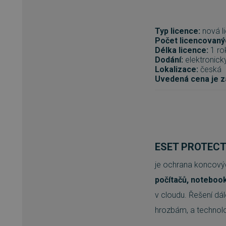
Typ licence:
nová li
Počet licencovanýc
Délka licence:
1 ro
Dodání:
elektronick
Lokalizace:
česká
Uvedená cena je za
ESET PROTEC
je ochrana koncový
počítačů, notebook
v cloudu. Řešení dá
hrozbám, a technolog