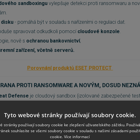
dového sandboxingu
vylepšuje detekci proti ransomwaru a no
ám.
 disku
- pomáhá být v souladu s nařízeními o regulaci dat.
noduše spravovat odkudkoli pomocí
cloudové konzole
.
ogie, nově s
ochranou bankovnictví
,
iremní zařízení, včetně serverů.
Porovnání produktů ESET PROTECT
HRANA PROTI RANSOMWARE A NOVÝM, DOSUD NEZ
eat Defense
je cloudový sandbox (izolované zabezpečené testo
ují nové a neznámé soubory. Na základě chování automaticky vy
Tyto webové stránky používají soubory cookie.
é stránky používají soubory cookie ke zlepšení uživatelského zážitku. Použív
detekce nových, neznámých hrozeb.
ránek souhlasíte se všemi soubory cookie v souladu s našimi zásadami použí
cookie.
Více informací
box, který analyzuje chování podezřelého souboru a vyhodnotí 