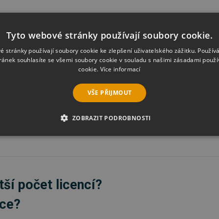
Tyto webové stránky používají soubory cookie.
é stránky používají soubory cookie ke zlepšení uživatelského zážitku. Použív
od
1 425 Kč
ránek souhlasíte se všemi soubory cookie v souladu s našimi zásadami použí
ESET PROTECT Advan
cookie.
Více informací
od
891 Kč
VŠE PŘIJMOUT
ZOBRAZIT PODROBNOSTI
É SOUBORY
VÝKONOVÉ SOUBORY
SOUBORY CÍLENÍ
RY
NEZAŘAZENÉ SOUBORY
tší počet licencí?
uce?
é soubory
Výkonové soubory
Soubory cílení
Funkční soubory
Neza