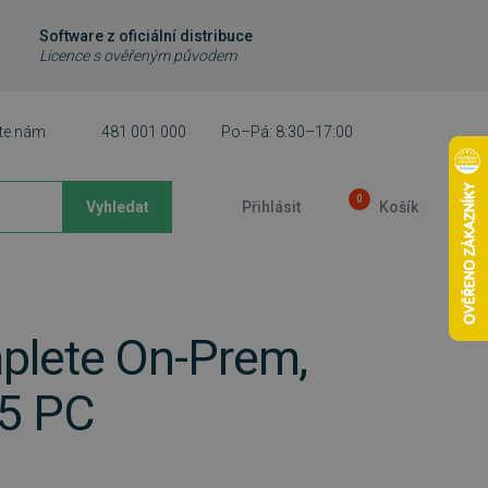
Software z oficiální distribuce
Licence s ověřeným původem
te nám
481 001 000
Po–Pá: 8:30–17:00
0
Vyhledat
Přihlásit
Košík
lete On-Prem,
25 PC