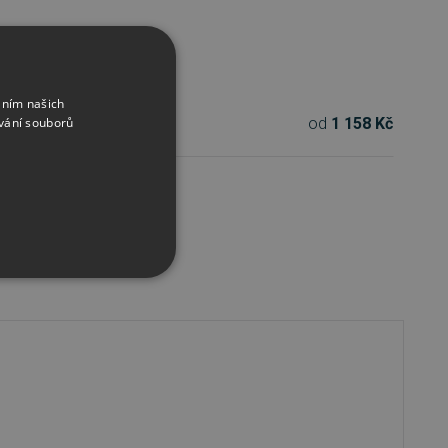
áním našich
od
1 158 Kč
vání souborů
ced
řazené soubory