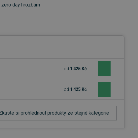
a zero day hrozbám
od
1 425 Kč
od
1 425 Kč
Zkuste si prohlédnout produkty ze stejné kategorie