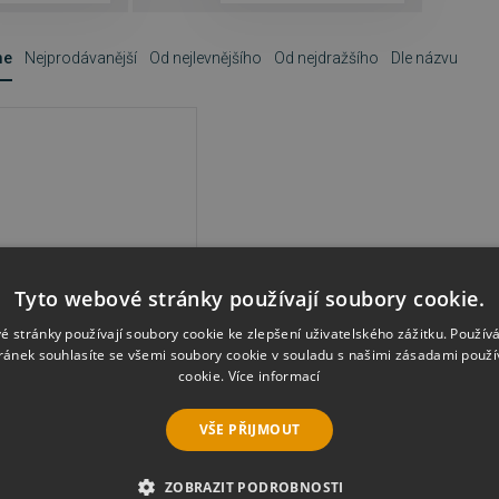
me
Nejprodávanější
Od nejlevnějšího
Od nejdražšího
Dle názvu
Tyto webové stránky používají soubory cookie.
é stránky používají soubory cookie ke zlepšení uživatelského zážitku. Použív
ránek souhlasíte se všemi soubory cookie v souladu s našimi zásadami použí
3, ESD
cookie.
Více informací
VŠE PŘIJMOUT
3 varianty
 922 Kč
ZOBRAZIT PODROBNOSTI