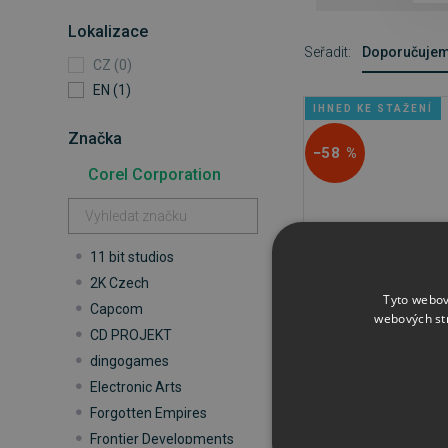
Lokalizace
Seřadit:
Doporučuje
CZ (0)
EN (1)
IHNED KE STAŽENÍ
Značka
−58 %
Corel Corporation
11 bit studios
2K Czech
Tyto webov
Capcom
webových st
Corel Painter 202
CD PROJEKT
dingogames
Electronic Arts
od
1 922 Kč
od
1
Forgotten Empires
Frontier Developments