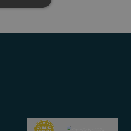
řazené soubory
účtu. Webové stránky nelze
bný soubor cookie
zik.
 lidmi a roboty. To je pro
zprávy o používání jejich
 lidmi a roboty. To je pro
zprávy o používání jejich