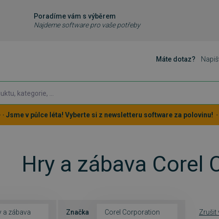
Poradíme vám s výběrem
Najdeme software pro vaše potřeby
Máte dotaz?
Napiš
 · · Jsme v půlce léta! Vyberte si z newsletteru software za polovinu! · ·
Hry a zábava Corel 
y a zábava
Značka
Corel Corporation
Zrušit