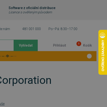
Software z oficiální distribuce
Licence s ověřeným původem
te nám
481 001 000
Po–Pá: 8:30–17:00
0
Vyhledat
Přihlásit
Košík
 ─ ·⛭· ─ · ·
Corporation
 vše