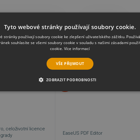
ncelář a domácí správa
Značka
EaseUS
Zru
Tyto webové stránky používají soubory cookie.
é stránky používají soubory cookie ke zlepšení uživatelského zážitku. Použív
me
Nejprodávanější
Od nejlevnějšího
Od nejdražšího
Dle názvu
ránek souhlasíte se všemi soubory cookie v souladu s našimi zásadami použí
cookie.
Více informací
VŠE PŘIJMOUT
NOVINKA
ZOBRAZIT PODROBNOSTI
−30 %
É SOUBORY
VÝKONOVÉ SOUBORY
SOUBORY CÍLENÍ
RY
NEZAŘAZENÉ SOUBORY
, celoživotní licence
EaseUS PDF Editor
pgrady
é soubory
Výkonové soubory
Soubory cílení
Funkční soubory
Neza