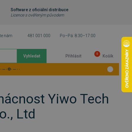
Software z oficiální distribuce
Licence s ověřeným původem
te nám
481 001 000
Po–Pá: 8:30–17:00
0
Vyhledat
Přihlásit
Košík
 ─ ·⛭· ─ · ·
omácnost Yiwo Tech
., Ltd