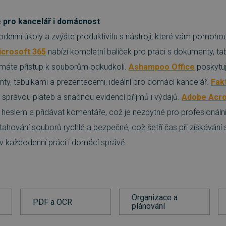
 pro kancelář i domácnost
denní úkoly a zvýšte produktivitu s nástroji, které vám pomohou 
icrosoft 365
nabízí kompletní balíček pro práci s dokumenty, t
máte přístup k souborům odkudkoli.
Ashampoo Office
poskytuje
ty, tabulkami a prezentacemi, ideální pro domácí kancelář.
Fak
 správou plateb a snadnou evidencí příjmů i výdajů.
Adobe Acro
t heslem a přidávat komentáře, což je nezbytné pro profesionál
ahování souborů rychlé a bezpečné, což šetří čas při získáván
 v každodenní práci i domácí správě.
Organizace a
PDF a OCR
plánování