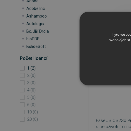
Adobe
Adobe Inc.
Ashampoo
Kategorie
Ka
Autologis
Bc. Jiří Drdla
Tyto webov
bioPDF
Seřadit:
Doporučuje
webových st
BolideSoft
CAD-KAS GbR
IHNED KE STAŽENÍ
Počet licencí
Clarivate
1 (2)
−35 %
Code Industry
2 (0)
CodeTwo
3 (0)
COMPELSON Trade s. r.
NEZBYTNĚ NUTN
4 (0)
o.
5 (0)
CoolUtils
FUNKČNÍ SOUBO
6 (0)
Corel Corporation
10 (0)
ElcomSoft Co. Ltd.
20 (0)
EaseUS OS2Go Pro
eM Client Inc.
s celoživotními u
Nezbytně nutn
Epim