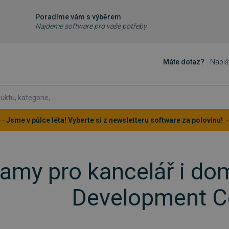
Poradíme vám s výběrem
Najdeme software pro vaše potřeby
Máte dotaz?
Napiš
 · · Jsme v půlce léta! Vyberte si z newsletteru software za polovinu! · ·
amy pro kancelář i d
Development Co