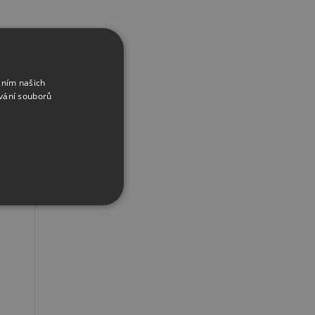
šit vše
áním našich
vání souborů
řazené soubory