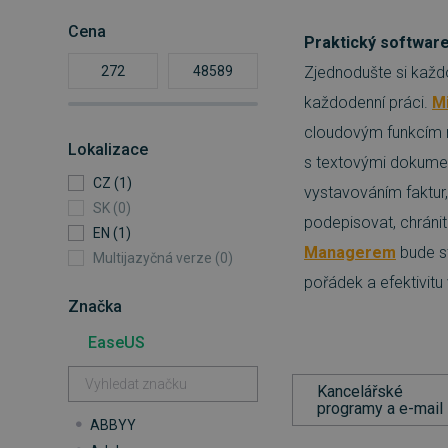
Cena
Praktický software
Zjednodušte si každo
každodenní práci.
M
cloudovým funkcím 
Lokalizace
s textovými dokumen
CZ (1)
vystavováním faktur,
SK (0)
podepisovat, chráni
EN (1)
Managerem
bude st
Multijazyčná verze (0)
pořádek a efektivitu
Značka
EaseUS
Kancelářské
programy a e-mail
ABBYY