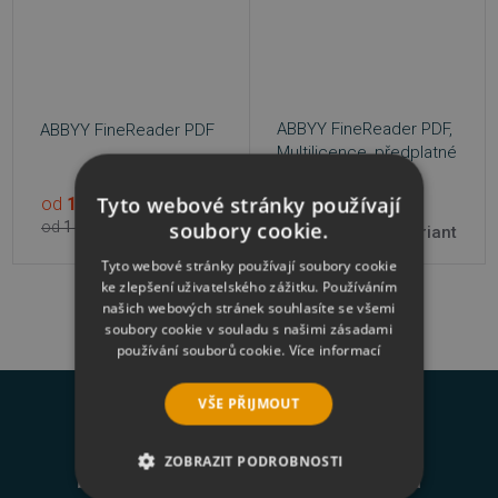
ABBYY FineReader PDF,
ABBYY FineReader PDF
Multilicence, předplatné
Tyto webové stránky používají
od
1 324 Kč
9 variant
od
1 719 Kč
soubory cookie.
od
1 720 Kč
20 variant
Tyto webové stránky používají soubory cookie
ke zlepšení uživatelského zážitku. Používáním
našich webových stránek souhlasíte se všemi
soubory cookie v souladu s našimi zásadami
používání souborů cookie.
Více informací
VŠE PŘIJMOUT
Novinky na váš e-mail
ZOBRAZIT PODROBNOSTI