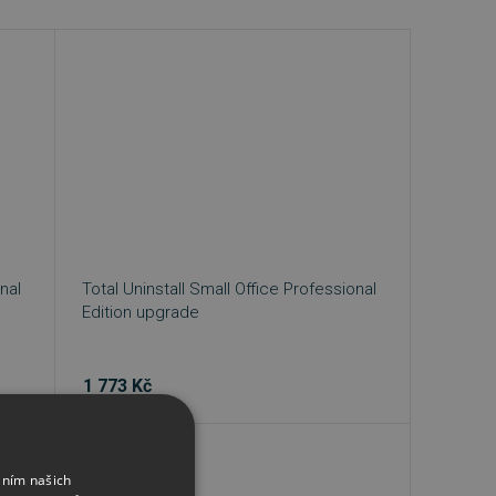
nal
Total Uninstall Small Office Professional
Edition upgrade
1 773 Kč
áním našich