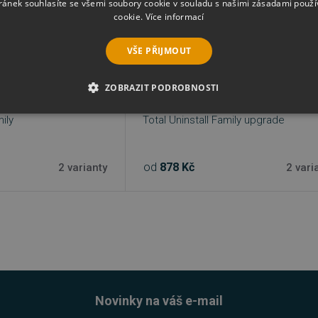
ránek souhlasíte se všemi soubory cookie v souladu s našimi zásadami použí
cookie.
Více informací
VŠE PŘIJMOUT
ZOBRAZIT PODROBNOSTI
É SOUBORY
VÝKONOVÉ SOUBORY
SOUBORY CÍLENÍ
mily
Total Uninstall Family upgrade
RY
NEZAŘAZENÉ SOUBORY
od
878 Kč
2 varianty
2 vari
é soubory
Výkonové soubory
Soubory cílení
Funkční soubory
Neza
ie umožňují základní funkce webových stránek, jako je přihlášení uživatele a správa 
rů cookie správně používat.
Provider
/
Vyprší
Popis
Doména
Novinky na váš e-mail
5 měsíců
Google reCAPTCHA nastaví při spuštění potře
Google LLC