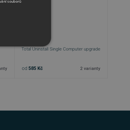
vání souborů
Total Uninstall Single Computer upgrade
od
585 Kč
anty
2 varianty
řazené soubory
účtu. Webové stránky nelze
bný soubor cookie