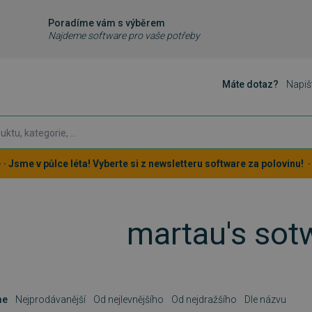
Poradíme vám s výběrem
Najdeme software pro vaše potřeby
Máte dotaz?
Napiš
 · · Jsme v půlce léta! Vyberte si z newsletteru software za polovinu! · ·
martau's sot
me
Nejprodávanější
Od nejlevnějšího
Od nejdražšího
Dle názvu