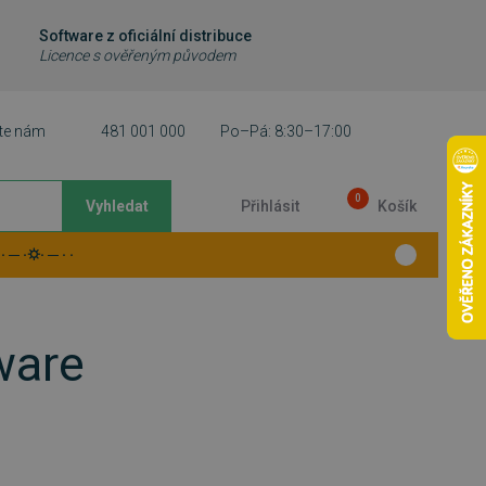
Software z oficiální distribuce
Licence s ověřeným původem
te nám
481 001 000
Po–Pá: 8:30–17:00
0
Vyhledat
Přihlásit
Košík
 ─ ·⛭· ─ · ·
ware