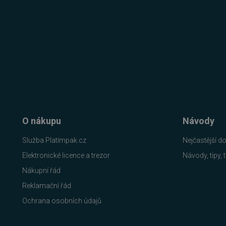
__cf_bm
__cf_bm
basket
PHPSESSID
O nákupu
Návody
__cf_bm
Služba Platímpak.cz
Nejčastější d
Elektronické licence a trezor
Návody, tipy, t
PHPSESSID
Nákupní řád
Reklamační řád
Ochrana osobních údajů
VISITOR_PRIVACY_METAD