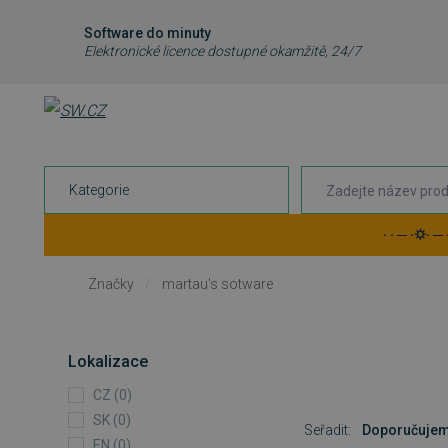
Software do minuty
Elektronické licence dostupné okamžitě, 24/7
Kategorie
· · ─ ·⛭· ─
Značky
/
martau's sotware
Lokalizace
CZ (0)
SK (0)
Seřadit:
Doporučuje
EN (0)