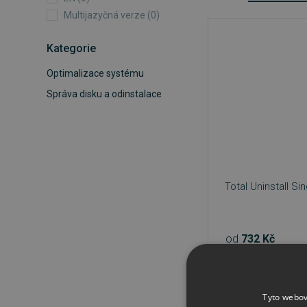
Multijazyčná verze (0)
Kategorie
Optimalizace systému
Správa disku a odinstalace
Total Uninstall S
od
732 Kč
Tyto webov