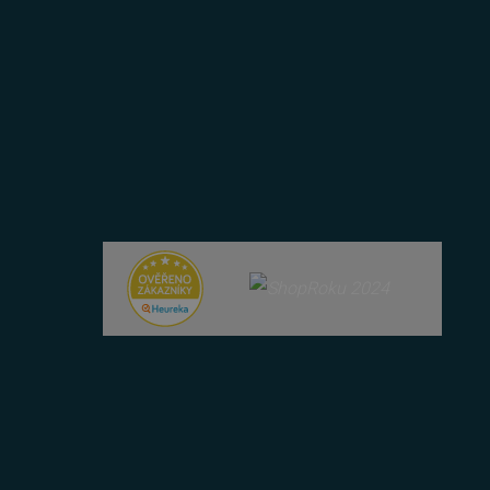
zik.
 lidmi a roboty. To je pro
zprávy o používání jejich
 lidmi a roboty. To je pro
zprávy o používání jejich
položek v nákupním košíku
azyce PHP. Toto je
ní proměnných relací
ované číslo, jeho použití
 příkladem je udržování
 lidmi a roboty. To je pro
zprávy o používání jejich
azyce PHP. Toto je
ní proměnných relací
ované číslo, jeho použití
 příkladem je udržování
u uživatele a volby
menává údaje o souhlasu
ních údajů a nastavením,