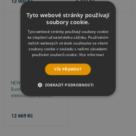
13 900 Kč
6 402 Kč
Tyto webové stránky používají
soubory cookie.
Tyto webové stránky používají soubory cookie
ke zlepšení uživatelského zážitku. Používáním
našich webových stránek souhlasíte se všemi
soubory cookie v souladu s našimi zásadami
používání souborů cookie.
Více informací
VŠE PŘIJMOUT
NEWTON Dictate 5
ZOBRAZIT PODROBNOSTI
Business SK -
elektronická licence
NEZBYTNĚ NUTNÉ SOUBORY
VÝKONOVÉ SOUBORY
12 669 Kč
SOUBORY CÍLENÍ