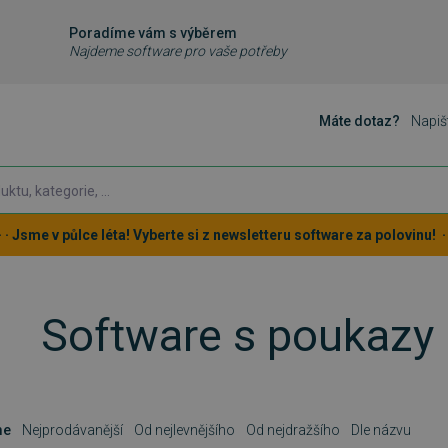
Poradíme vám s výběrem
Najdeme software pro vaše potřeby
Máte dotaz?
Napiš
 · · Jsme v půlce léta! Vyberte si z newsletteru software za polovinu! · ·
Software s poukazy
me
Nejprodávanější
Od nejlevnějšího
Od nejdražšího
Dle názvu