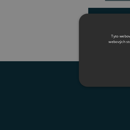
Nebyly nale
Tyto webov
webových st
NEZBYTNĚ NUTN
FUNKČNÍ SOUBO