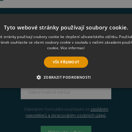
zeny žádné produkty
Tyto webové stránky používají soubory cookie.
é stránky používají soubory cookie ke zlepšení uživatelského zážitku. Použív
ránek souhlasíte se všemi soubory cookie v souladu s našimi zásadami použí
cookie.
Více informací
VŠE PŘIJMOUT
Novinky na váš e-mail
ZOBRAZIT PODROBNOSTI
É SOUBORY
VÝKONOVÉ SOUBORY
SOUBORY CÍLENÍ
RY
NEZAŘAZENÉ SOUBORY
Odesláním formuláře souhlasím se
zasíláním
newsletterů a zpracováním osobních údajů
.