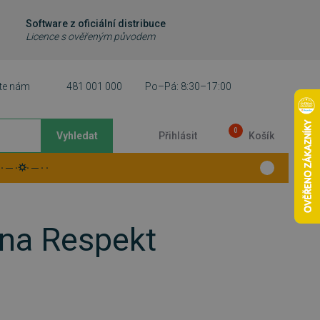
Software z oficiální distribuce
Licence s ověřeným původem
te nám
481 001 000
Po–Pá: 8:30–17:00
0
Vyhledat
Přihlásit
Košík
 ─ ·⛭· ─ · ·
 na Respekt