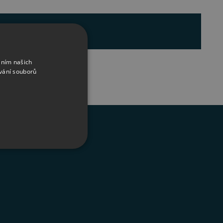
áním našich
vání souborů