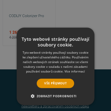
CODIJY Colorizer Pro
1 262 Kč
4 208 Kč
Tyto webové stránky používají
soubory cookie.
Tyto webové stránky používají soubory cookie
ke zlepšení uživatelského zážitku. Používáním
našich webových stránek souhlasíte se všemi
soubory cookie v souladu s našimi zásadami
používání souborů cookie.
Více informací
Novinky na váš e-mail
VŠE PŘIJMOUT
ZOBRAZIT PODROBNOSTI
Odesláním formuláře souhlasím se
zasíláním
newsletterů a zpracováním osobních údajů
.
NEZBYTNĚ NUTNÉ SOUBORY