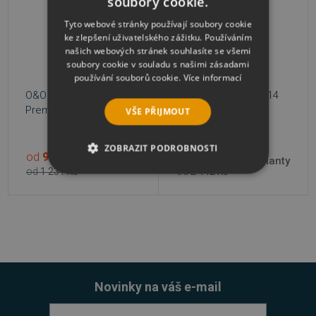
soubory cookie.
Tyto webové stránky používají soubory cookie
ke zlepšení uživatelského zážitku. Používáním
našich webových stránek souhlasíte se všemi
soubory cookie v souladu s našimi zásadami
používání souborů cookie.
Více informací
O&O DiskImage 22
O&O DiskRecovery 14
Premium
Professional
VŠE PŘIJMOUT
ZOBRAZIT PODROBNOSTI
od
985 Kč
od
1 954 Kč
2 varianty
2 varianty
od
1 231 Kč
od
2 442 Kč
NEZBYTNĚ NUTNÉ SOUBORY
VÝKONOVÉ SOUBORY
SOUBORY CÍLENÍ
FUNKČNÍ SOUBORY
Novinky na váš e-mail
NEZAŘAZENÉ SOUBORY