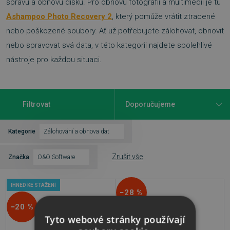
správu a obnovu disků. Pro obnovu fotografií a multimédií je tu
Ashampoo Photo Recovery 2
, který pomůže vrátit ztracené
nebo poškozené soubory. Ať už potřebujete zálohovat, obnovit
nebo spravovat svá data, v této kategorii najdete spolehlivé
nástroje pro každou situaci.
Filtrovat
Kategorie
Zálohování a obnova dat
Zrušit vše
Značka
O&O Software
IHNED KE STAŽENÍ
−28 %
−20 %
Tyto webové stránky používají