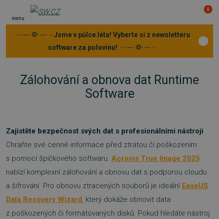
0
menu
· · ─ ·⛭· ─ · · Jsme v půlce léta! Vyberte si z newsletteru
software za polovinu! · · ─ ·⛭· ─ · ·
Zálohování a obnova dat Runtime
Software
Zajistěte bezpečnost svých dat s profesionálními nástroji
Chraňte své cenné informace před ztrátou či poškozením
s pomocí špičkového softwaru.
Acronis True Image 2025
nabízí komplexní zálohování a obnovu dat s podporou cloudu
a šifrování. Pro obnovu ztracených souborů je ideální
EaseUS
Data Recovery Wizard
, který dokáže obnovit data
z poškozených či formátovaných disků. Pokud hledáte nástroj