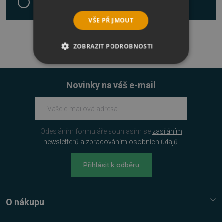
Nebyly nalezeny žádné produkty
VŠE PŘIJMOUT
ZOBRAZIT PODROBNOSTI
NEZBYTNĚ NUTNÉ SOUBORY
Novinky na váš e-mail
VÝKONOVÉ SOUBORY
SOUBORY CÍLENÍ
Odesláním formuláře souhlasím se
zasíláním
FUNKČNÍ SOUBORY
newsletterů a zpracováním osobních údajů
.
NEZAŘAZENÉ SOUBORY
Přihlásit k odběru
O nákupu
Nezbytně nutné soubory
Služba Platímpak.cz
Výkonové soubory
Soubory cílení