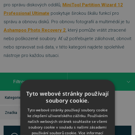
pro správu diskových oddílů,
MiniTool Partition Wizard 12
Professional Ultimate
poskytuje širokou škálu funkcí pro
správu a obnovu disků. Pro obnovu fotografií a multimédií je tu
Ashampoo Photo Recovery 2
, který pomůže vrátit ztracené
nebo poškozené soubory. Ať už potřebujete zálohovat, obnovit
nebo spravovat svá data, v této kategorii najdete spolehlivé
nástroje pro každou situaci.
Filtrovat
Tyto webové stránky používají
Kategorie
Zálohování a obnova dat
soubory cookie.
Tyto webové stránky používají soubory cookie
Zrušit vše
Značka
Runtime Software
ke zlepšení uživatelského zážitku. Používáním
našich webových stránek souhlasíte se všemi
soubory cookie v souladu s našimi zásadami
používání souborů cookie.
Více informací