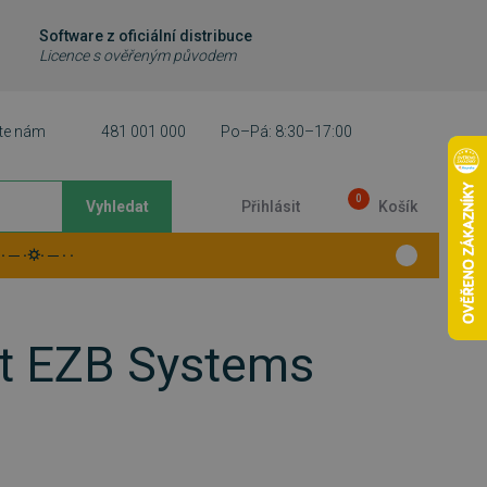
Software z oficiální distribuce
Licence s ověřeným původem
te nám
481 001 000
Po–Pá: 8:30–17:00
0
Vyhledat
Přihlásit
Košík
 ─ ·⛭· ─ · ·
at EZB Systems