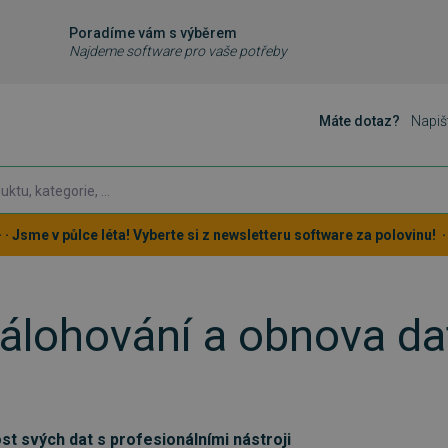
Poradíme vám s výběrem
Najdeme software pro vaše potřeby
Máte dotaz?
Napiš
 · · Jsme v půlce léta! Vyberte si z newsletteru software za polovinu! · ·
álohování a obnova d
st svých dat s profesionálními nástroji