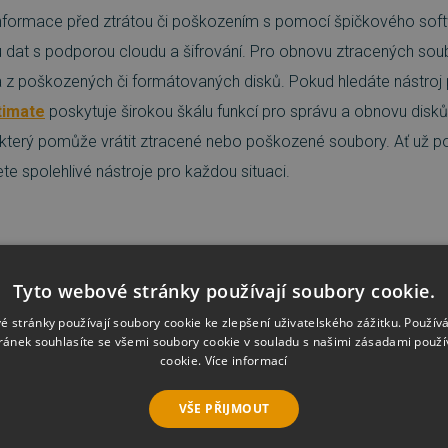
nformace před ztrátou či poškozením s pomocí špičkového sof
 dat s podporou cloudu a šifrování. Pro obnovu ztracených soub
 z poškozených či formátovaných disků. Pokud hledáte nástroj 
timate
poskytuje širokou škálu funkcí pro správu a obnovu disků.
 který pomůže vrátit ztracené nebo poškozené soubory. Ať už po
ete spolehlivé nástroje pro každou situaci.
Tyto webové stránky používají soubory cookie.
lohování a obnova dat
Značka
EZB Systems
é stránky používají soubory cookie ke zlepšení uživatelského zážitku. Použív
ránek souhlasíte se všemi soubory cookie v souladu s našimi zásadami použí
cookie.
Více informací
me
Nejprodávanější
Od nejlevnějšího
Od nejdražšího
Dle názvu
VŠE PŘIJMOUT