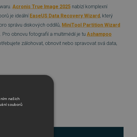
twaru.
Acronis True Image 2025
nabízí komplexní
orů je ideální
EaseUS Data Recovery Wizard
, který
pro správu diskových oddílů,
MiniTool Partition Wizard
 Pro obnovu fotografií a multimédií je tu
Ashampoo
třebujete zálohovat, obnovit nebo spravovat svá data,
Zrušit vše
áním našich
vání souborů