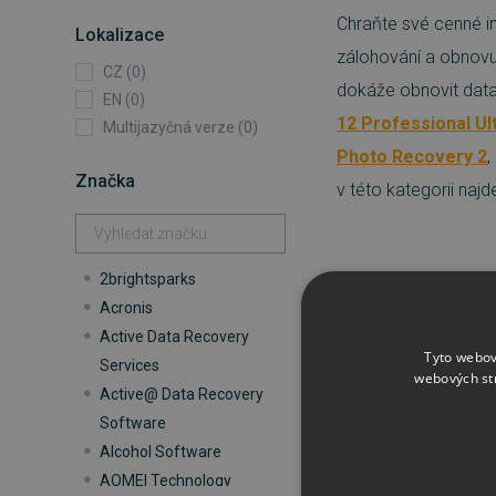
Chraňte své cenné i
Lokalizace
zálohování a obnovu
CZ (0)
dokáže obnovit data
EN (0)
12 Professional Ul
Multijazyčná verze (0)
Photo Recovery 2
,
Značka
v této kategorii najd
2brightsparks
Acronis
Active Data Recovery
Kategorie
Zá
Tyto webov
Services
webových st
Active@ Data Recovery
Seřadit:
Doporučuje
Software
Alcohol Software
AOMEI Technology