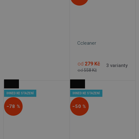
Ccleaner
od
279 Kč
3 varianty
od
558 Kč
IHNED KE STAŽENÍ
IHNED KE STAŽENÍ
−78 %
−50 %