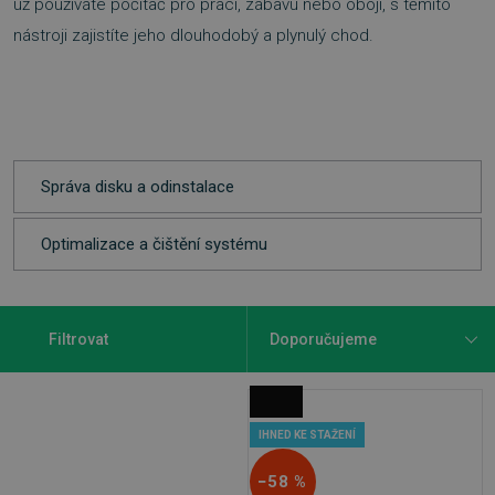
už používáte počítač pro práci, zábavu nebo obojí, s těmito
nástroji zajistíte jeho dlouhodobý a plynulý chod.​
Správa disku a odinstalace
Optimalizace a čištění systému
Filtrovat
IHNED KE STAŽENÍ
−58 %