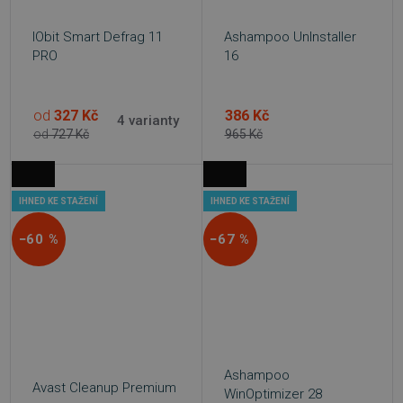
Nezbytně nutné soubory cookie umožňují
základní funkce webových stránek, jako je
přihlášení uživatele a správa účtu. Webové
IObit Smart Defrag 11
Ashampoo UnInstaller
stránky nelze bez nezbytně nutných souborů
PRO
16
cookie správně používat.
Provider
/
Název
Vyprší
Doména
od
327 Kč
386 Kč
4 varianty
_GRECAPTCHA
5 měsíců
Google LLC
od
727 Kč
965 Kč
3 týdny
www.google.com
IHNED KE STAŽENÍ
IHNED KE STAŽENÍ
−60 %
−67 %
__cf_bm
29 minut
Cloudflare Inc.
54 sekund
.discordapp.net
Ashampoo
Avast Cleanup Premium
WinOptimizer 28