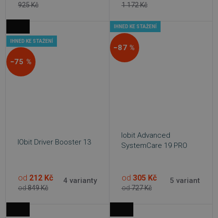
925 Kč
1 172 Kč
IHNED KE STAŽENÍ
IHNED KE STAŽENÍ
−87 %
−75 %
Iobit Advanced
IObit Driver Booster 13
SystemCare 19 PRO
od
212 Kč
od
305 Kč
4 varianty
5 variant
od
849 Kč
od
727 Kč