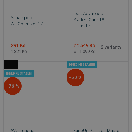
Iobit Advanced
Ashampoo
SystemCare 18
WinOptimizer 27
Ultimate
291 Kč
od
549 Kč
2 varianty
1 321 Kč
od
1 099 Kč
IHNED KE STAŽENÍ
IHNED KE STAŽENÍ
−50 %
−76 %
AVG Tuneup
EaseUs Partition Master