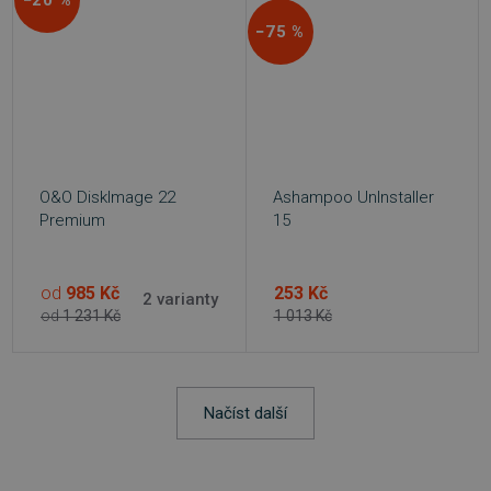
−75 %
PHPSESSID
Zavřením
PHP.net
prohlížeče
.www.sw.cz
O&O DiskImage 22
Ashampoo UnInstaller
Premium
15
od
985 Kč
253 Kč
2 varianty
od
1 231 Kč
1 013 Kč
Načíst další