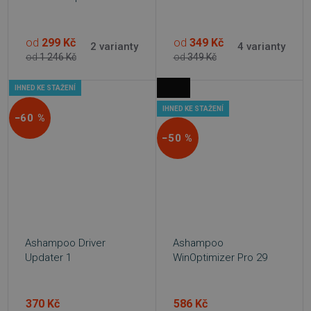
od
299 Kč
od
349 Kč
2 varianty
4 varianty
od
1 246 Kč
od
349 Kč
IHNED KE STAŽENÍ
IHNED KE STAŽENÍ
−60 %
−50 %
Ashampoo Driver
Ashampoo
Updater 1
WinOptimizer Pro 29
370 Kč
586 Kč