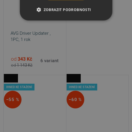
ZOBRAZIT PODROBNOSTI
NEZBYTNĚ NUTNÉ SOUBORY
AVG Driver Updater ,
VÝKONOVÉ SOUBORY
1PC, 1 rok
SOUBORY CÍLENÍ
od
343 Kč
6 variant
FUNKČNÍ SOUBORY
od
1 143 Kč
NEZAŘAZENÉ SOUBORY
IHNED KE STAŽENÍ
IHNED KE STAŽENÍ
−55 %
−60 %
Nezbytně nutné soubory
Výkonové soubory
Soubory cílení
Funkční soubory
Nezařazené soubory