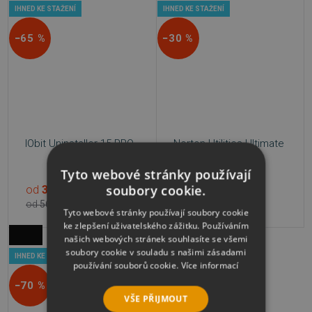
IHNED KE STAŽENÍ
IHNED KE STAŽENÍ
−65 %
−30 %
IObit Uninstaller 15 PRO
Norton Utilities Ultimate
Tyto webové stránky používají
soubory cookie.
od
339 Kč
939 Kč
2 varianty
od
566 Kč
1 342 Kč
Tyto webové stránky používají soubory cookie
ke zlepšení uživatelského zážitku. Používáním
našich webových stránek souhlasíte se všemi
soubory cookie v souladu s našimi zásadami
IHNED KE STAŽENÍ
používání souborů cookie.
Více informací
−70 %
VŠE PŘIJMOUT