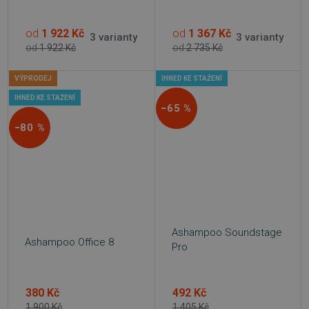
od
1 922 Kč
od
1 367 Kč
3 varianty
3 varianty
od
1 922 Kč
od
2 735 Kč
VÝPRODEJ
IHNED KE STAŽENÍ
IHNED KE STAŽENÍ
−65 %
−80 %
Ashampoo Soundstage
Ashampoo Office 8
Pro
380 Kč
492 Kč
1 900 Kč
1 405 Kč