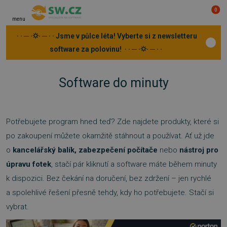
0
menu
· · ─ ·⛭· ─ · · Jsme v půlce léta! Vyberte si z newsletteru
software za polovinu! · · ─ ·⛭· ─ · ·
Software do minuty
Potřebujete program hned teď? Zde najdete produkty, které si
po zakoupení můžete okamžitě stáhnout a používat. Ať už jde
o
kancelářský balík, zabezpečení počítače
nebo
nástroj pro
úpravu fotek
, stačí pár kliknutí a software máte během minuty
k dispozici. Bez čekání na doručení, bez zdržení – jen rychlé
a spolehlivé řešení přesně tehdy, kdy ho potřebujete. Stačí si
vybrat.