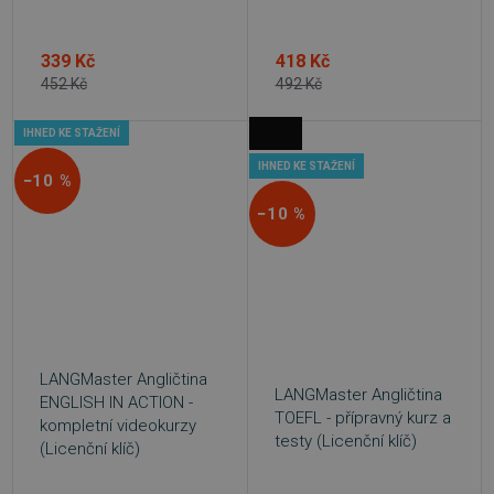
339 Kč
418 Kč
452 Kč
492 Kč
IHNED KE STAŽENÍ
IHNED KE STAŽENÍ
−10 %
−10 %
LANGMaster Angličtina
VISITOR_PRIVACY_METADATA
5 měsíců
YouTube
LANGMaster Angličtina
ENGLISH IN ACTION -
4 týdny
.youtube.com
TOEFL - přípravný kurz a
kompletní videokurzy
testy (Licenční klíč)
(Licenční klíč)