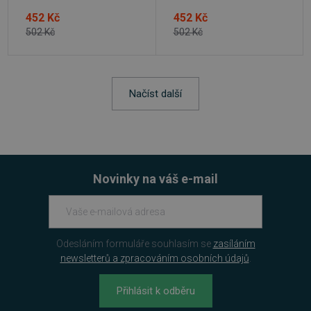
452 Kč
452 Kč
502 Kč
502 Kč
Načíst další
Novinky na váš e-mail
udid
.sw.cz
4 týdny 2
dny
Odesláním formuláře souhlasím se
zasíláním
newsletterů a zpracováním osobních údajů
.
Přihlásit k odběru