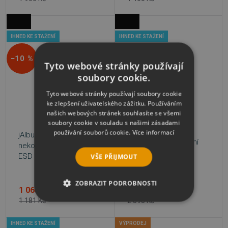
IHNED KE STAŽENÍ
IHNED KE STAŽENÍ
−10 %
−35 %
Tyto webové stránky používají
soubory cookie.
Tyto webové stránky používají soubory cookie
ke zlepšení uživatelského zážitku. Používáním
našich webových stránek souhlasíte se všemi
soubory cookie v souladu s našimi zásadami
používání souborů cookie.
Více informací
jAlbum Standard,
jAlbum Pro, komerční
nekomerční licence,
licence, ESD
ESD
VŠE PŘIJMOUT
ZOBRAZIT PODROBNOSTI
1 063 Kč
1 884 Kč
1 181 Kč
2 898 Kč
NEZBYTNĚ NUTNÉ SOUBORY
IHNED KE STAŽENÍ
VÝPRODEJ