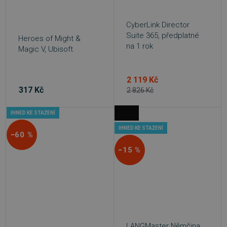
CyberLink Director
Suite 365, předplatné
Heroes of Might &
na 1 rok
Magic V, Ubisoft
basket
.www.sw.cz
2 týdny 6
dní
2 119 Kč
317 Kč
2 826 Kč
IHNED KE STAŽENÍ
IHNED KE STAŽENÍ
−60 %
PHPSESSID
Zavřením
PHP.net
−15 %
prohlížeče
.www.sw.sk
LANGMaster Němčina