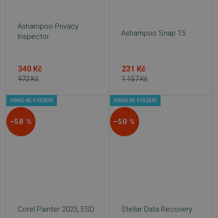
Ashampoo Privacy
Ashampoo Snap 15
Inspector
340 Kč
231 Kč
972 Kč
1 157 Kč
IHNED KE STAŽENÍ
IHNED KE STAŽENÍ
−58 %
−50 %
Corel Painter 2023, ESD
Stellar Data Recovery