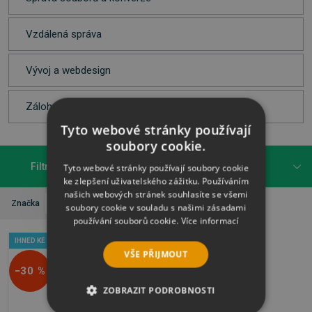
Vzdálená správa
Vývoj a webdesign
Zálohování a obnova dat
Tyto webové stránky používají
soubory cookie.
Filtrovat
Tyto webové stránky používají soubory cookie
ke zlepšení uživatelského zážitku. Používáním
našich webových stránek souhlasíte se všemi
Zrušit vše
Značka
Audials AG
soubory cookie v souladu s našimi zásadami
používání souborů cookie.
Více informací
IHNED KE STAŽENÍ
VŠE PŘIJMOUT
−30 %
ZOBRAZIT PODROBNOSTI