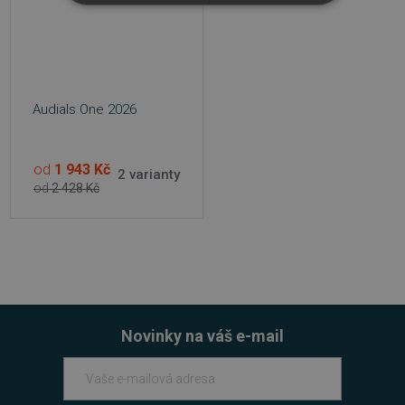
NEZBYTNĚ NUTNÉ SOUBORY
VÝKONOVÉ SOUBORY
SOUBORY CÍLENÍ
Audials One 2026
FUNKČNÍ SOUBORY
od
1 943 Kč
2 varianty
NEZAŘAZENÉ SOUBORY
od
2 428 Kč
Nezbytně nutné soubory
Výkonové soubory
Soubory cílení
Funkční soubory
Nezařazené soubory
Novinky na váš e-mail
Nezbytně nutné soubory cookie umožňují
základní funkce webových stránek, jako je
přihlášení uživatele a správa účtu. Webové
stránky nelze bez nezbytně nutných souborů