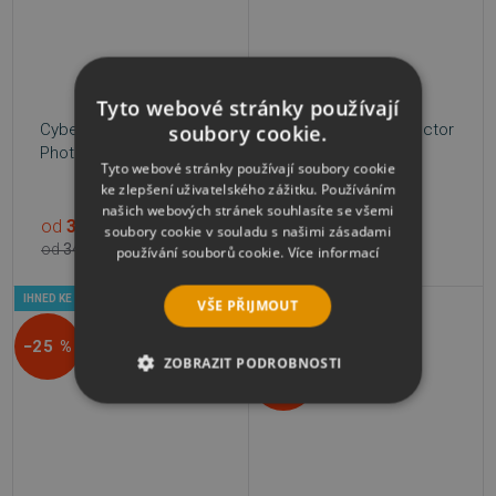
Tyto webové stránky používají
CyberLink
CyberLink ColorDirector
soubory cookie.
PhotoDirector
9 Ultra
Tyto webové stránky používají soubory cookie
ke zlepšení uživatelského zážitku. Používáním
našich webových stránek souhlasíte se všemi
od
349 Kč
1 223 Kč
soubory cookie v souladu s našimi zásadami
9 variant
od
349 Kč
2 718 Kč
používání souborů cookie.
Více informací
IHNED KE STAŽENÍ
VÝPRODEJ
VŠE PŘIJMOUT
IHNED KE STAŽENÍ
−25 %
ZOBRAZIT PODROBNOSTI
−58 %
NEZBYTNĚ NUTNÉ SOUBORY
VÝKONOVÉ SOUBORY