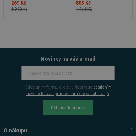
269 Kč
803 Kč
1 343 Kč
1 461 Kč
basket
.www.sw.cz
2 týdny 6
dní
Novinky na váš e-mail
PHPSESSID
Zavřením
PHP.net
prohlížeče
.www.sw.sk
Odesláním formuláře souhlasím se
zasíláním
newsletterů a zpracováním osobních údajů
.
Přihlásit k odběru
O nákupu