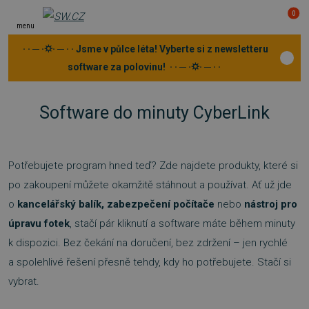
0
menu
· · ─ ·⛭· ─ · · Jsme v půlce léta! Vyberte si z newsletteru
software za polovinu! · · ─ ·⛭· ─ · ·
Software do minuty CyberLink
Potřebujete program hned teď? Zde najdete produkty, které si
po zakoupení můžete okamžitě stáhnout a používat. Ať už jde
o
kancelářský balík, zabezpečení počítače
nebo
nástroj pro
úpravu fotek
, stačí pár kliknutí a software máte během minuty
k dispozici. Bez čekání na doručení, bez zdržení – jen rychlé
a spolehlivé řešení přesně tehdy, kdy ho potřebujete. Stačí si
vybrat.