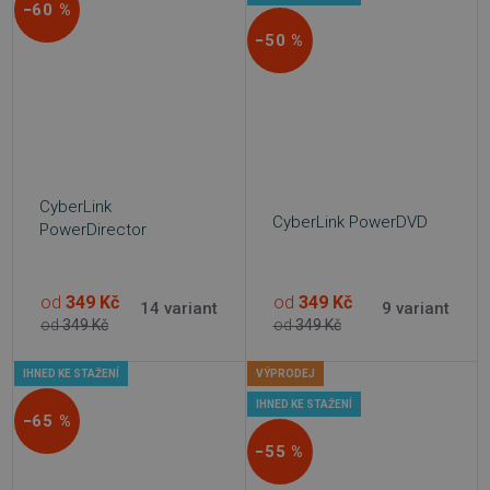
−60 %
−50 %
CyberLink
CyberLink PowerDVD
PowerDirector
od
349 Kč
od
349 Kč
14 variant
9 variant
od
349 Kč
od
349 Kč
IHNED KE STAŽENÍ
VÝPRODEJ
IHNED KE STAŽENÍ
−65 %
−55 %