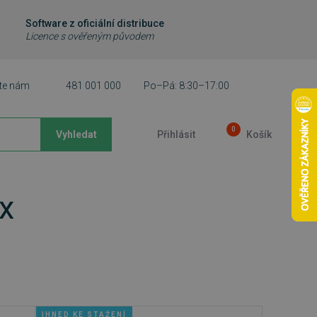
Software z oficiální distribuce
Licence s ověřeným původem
te nám
481 001 000
Po–Pá: 8:30–17:00
0
Vyhledat
Přihlásit
Košík
x
IHNED KE STAŽENÍ