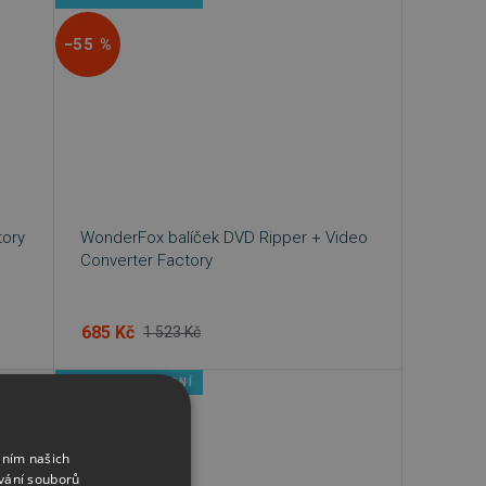
−55 %
tory
WonderFox balíček DVD Ripper + Video
Converter Factory
685 Kč
1 523 Kč
IHNED KE STAŽENÍ
−50 %
áním našich
vání souborů