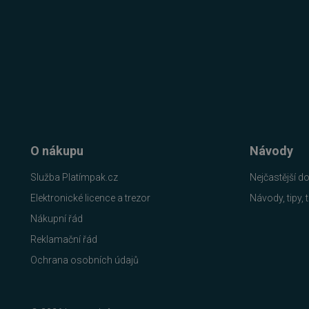
__cf_bm
__cf_bm
basket
PHPSESSID
O nákupu
Návody
Služba Platímpak.cz
Nejčastější d
__cf_bm
Elektronické licence a trezor
Návody, tipy, t
Nákupní řád
PHPSESSID
Reklamační řád
Ochrana osobních údajů
VISITOR_PRIVACY_METAD