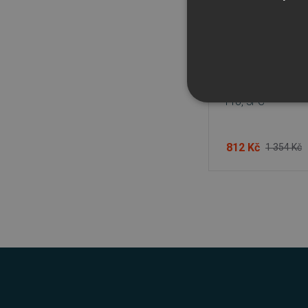
WonderFox HD Vid
Pro, 3PC
NEZBYTNĚ NUTN
FUNKČNÍ SOUBO
812 Kč
1 354 Kč
Nezbytně nutn
Nezbytně nutné soubory cook
bez nezbytně nutných soubo
Název
_GRECAPTCHA