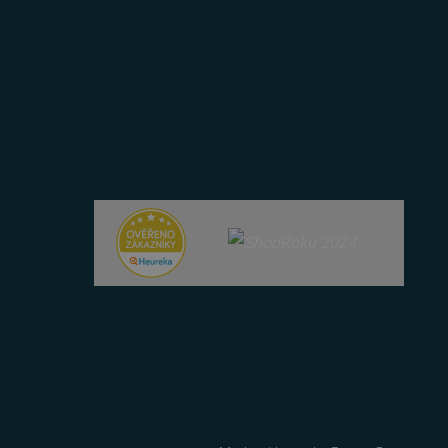
 lidmi a roboty. To je pro
zprávy o používání jejich
 lidmi a roboty. To je pro
zprávy o používání jejich
položek v nákupním košíku
azyce PHP. Toto je
ní proměnných relací
ované číslo, jeho použití
 příkladem je udržování
 lidmi a roboty. To je pro
zprávy o používání jejich
azyce PHP. Toto je
ní proměnných relací
ované číslo, jeho použití
 příkladem je udržování
u uživatele a volby
menává údaje o souhlasu
ních údajů a nastavením,