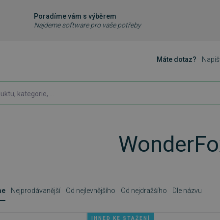
Poradíme vám s výběrem
Najdeme software pro vaše potřeby
Máte dotaz?
Napiš
WonderFo
me
Nejprodávanější
Od nejlevnějšího
Od nejdražšího
Dle názvu
IHNED KE STAŽENÍ