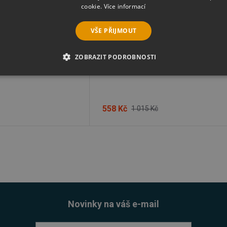
cookie.
Více informací
VŠE PŘIJMOUT
ZOBRAZIT PODROBNOSTI
eo Converter Factory
Wonderfox DVD Ripper Pro, 3PC
É SOUBORY
VÝKONOVÉ SOUBORY
SOUBORY CÍLENÍ
RY
NEZAŘAZENÉ SOUBORY
558 Kč
1 015 Kč
é soubory
Výkonové soubory
Soubory cílení
Funkční soubory
Neza
ie umožňují základní funkce webových stránek, jako je přihlášení uživatele a správa 
rů cookie správně používat.
Provider
/
Vyprší
Popis
Doména
Novinky na váš e-mail
5 měsíců
Google reCAPTCHA nastaví při spuštění potře
Google LLC
3 týdny
(_GRECAPTCHA) za účelem provedení analýzy ri
www.google.com