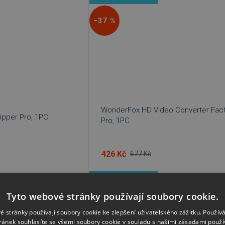
−37 %
WonderFox HD Video Converter Fac
pper Pro, 1PC
Pro, 1PC
426 Kč
677 Kč
IHNED KE STAŽENÍ
Tyto webové stránky používají soubory cookie.
−45 %
é stránky používají soubory cookie ke zlepšení uživatelského zážitku. Použív
ránek souhlasíte se všemi soubory cookie v souladu s našimi zásadami použí