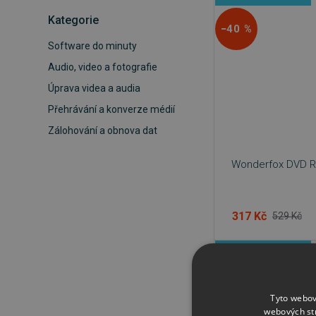
Kategorie
−40 %
Software do minuty
Audio, video a fotografie
Úprava videa a audia
Přehrávání a konverze médií
Zálohování a obnova dat
Wonderfox DVD Ri
317 Kč
529 Kč
IHNED KE STAŽENÍ
−40 %
Tyto webov
webových st